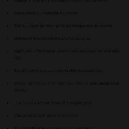
Bom tấn Anime One Piece Film Red bùng nổ phòng vé Việt
Conan Movie 25 - Nàng dâu Halloween
Bẫy Ngọt Ngào thước phim đắt giá cho người trưởng thành
Minions bộ phim hoạt hình phá kỷ lục phòng vé
Người Dơi - The Batman bộ phim siêu anh hùng hay nhất hiện
nay
Em và Trịnh bộ phim bay bổng và chất chứa hoài niệm
Doctor Strange bộ phim đậm chất kinh dị theo phong cách
Marvel
Pau FC - Câu lạc bộ mới của cầu thủ Quang Hải
Câu lạc bộ bóng đá Manchester United
Tổng hợp thông tin về câu lạc bộ bóng đá Liverpool