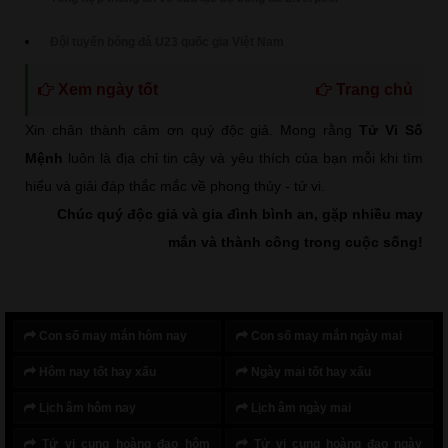
Đội tuyển bóng đá U23 quốc gia Việt Nam
Xem ngày tốt
Trang chủ
Xin chân thành cảm ơn quý độc giả. Mong rằng
Tử Vi Số
Mệnh
luôn là địa chỉ tin cậy và yêu thích của bạn mỗi khi tìm
hiểu và giải đáp thắc mắc về phong thủy - tử vi.
Chúc quý độc giả và gia đình bình an, gặp nhiều may
mắn và thành công trong cuộc sống!
Con số may mắn hôm nay
Con số may mắn ngày mai
Hôm nay tốt hay xấu
Ngày mai tốt hay xấu
Lịch âm hôm nay
Lịch âm ngày mai
Tử vi cung hoàng đạo hôm
Tử vi cung hoàng đạo ngày