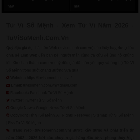
nay
mai
Tử Vi Số Mệnh - Xem Tử Vi Năm 2026 -
TuViSoMenh.Com.Vn
Quý độc giả
đọc bài trên Web (tuvisomenh.com.vn) nếu thấy hay, đừng tiếc
chia sẻ Link Web
đến bạn bè, người thân cùng tra cứu để ủng hộ chúng
tôi. Xin chân thành cảm ơn quý độc giả đã luôn yêu quý và ủng hộ
Tử Vi
Số Mệnh
trong suốt chặng đường vừa qua!
Website:
https://tuvisomenh.com.vn/
Email:
tuvisomenh.com.vn@gmail.com
Facebook:
Facebook Tử Vi Số Mệnh
Twitter:
Twitter Tử Vi Số Mệnh
Google News:
Google News Tử Vi Số Mệnh
Copyright
Tử Vi Số Mệnh
. All Rights Reserved |
Sitemap Tử Vi Số Mệnh
|
Rss Tử Vi Số Mệnh
Trang Web (tuvisomenh.com.vn) được xây dựng và phát triển từ
năm 2002 - 2026 bởi các chuyên gia hàng đầu tử vi phong thủy Việt