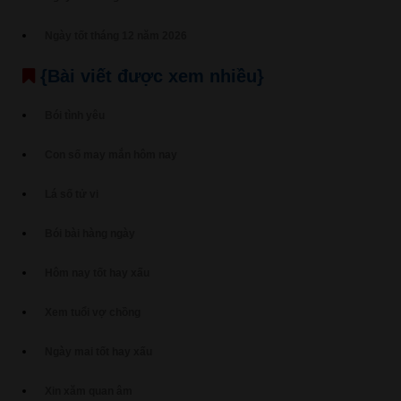
Ngày tốt tháng 12 năm 2026
{Bài viết được xem nhiều}
Bói tình yêu
Con số may mắn hôm nay
Lá số tử vi
Bói bài hàng ngày
Hôm nay tốt hay xấu
Xem tuổi vợ chồng
Ngày mai tốt hay xấu
Xin xăm quan âm