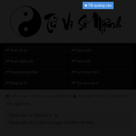
Tắt quảng cáo
Xem tử vi
Xem tuổi
Xem ngày tốt
Xem bói
Xem phong thuỷ
Lịch vạn niên
Blog tử vi
Tra cứu tử vi
Hôm nay: Thứ bảy, Ngày 8/8/2026
Theo dõi Tử Vi Số Mệnh trên
Trang chủ
Blog tử vi
Nguồn gốc và ý nghĩa của ngày Gia đình Việt Nam