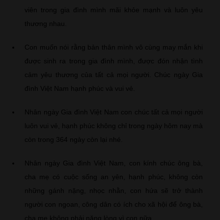
viên trong gia đình mình mãi khỏe mạnh và luôn yêu
thương nhau.
Con muốn nói rằng bản thân mình vô cùng may mắn khi
được sinh ra trong gia đình mình, được đón nhận tình
cảm yêu thương của tất cả mọi người. Chúc ngày Gia
đình Việt Nam hạnh phúc và vui vẻ.
Nhân ngày Gia đình Việt Nam con chúc tất cả mọi người
luôn vui vẻ, hạnh phúc không chỉ trong ngày hôm nay mà
còn trong 364 ngày còn lại nhé.
Nhân ngày Gia đình Việt Nam, con kính chúc ông bà,
cha mẹ có cuộc sống an yên, hạnh phúc, không còn
những gánh nặng, nhọc nhằn, con hứa sẽ trở thành
người con ngoan, công dân có ích cho xã hội để ông bà,
cha mẹ không phải nặng lòng vì con nữa.