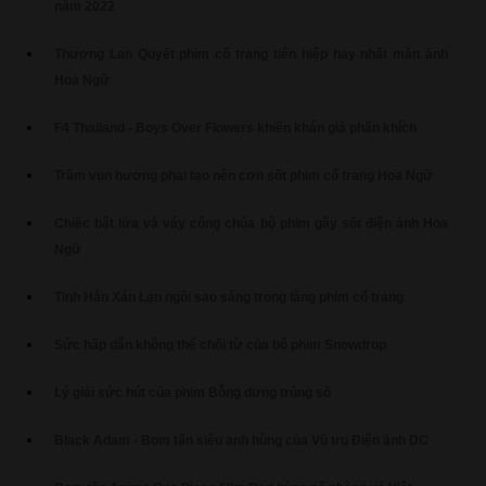
năm 2022
Thương Lan Quyết phim cổ trang tiên hiệp hay nhất màn ảnh
Hoa Ngữ
F4 Thailand - Boys Over Flowers khiến khán giả phấn khích
Trầm vụn hương phai tạo nên cơn sốt phim cổ trang Hoa Ngữ
Chiếc bật lửa và váy công chúa bộ phim gây sốt điện ảnh Hoa
Ngữ
Tinh Hán Xán Lạn ngôi sao sáng trong làng phim cổ trang
Sức hấp dẫn không thể chối từ của bộ phim Snowdrop
Lý giải sức hút của phim Bỗng dưng trúng số
Black Adam - Bom tấn siêu anh hùng của Vũ trụ Điện ảnh DC