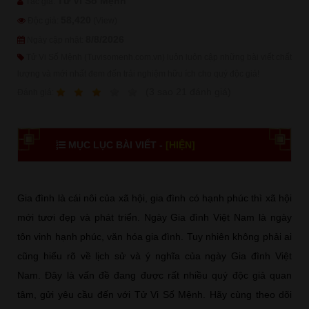
Tử Vi Số Mệnh
Tác giả:
58,420
Độc giả:
(View)
8/8/2026
Ngày cập nhật:
Tử Vi Số Mệnh (Tuvisomenh.com.vn) luôn luôn cập những bài viết chất
lượng và mới nhất đem đến trải nghiệm hữu ích cho quý độc giả!
1
2
3
4
5
(
3
sao
21
đánh giá)
Ðánh giá:
MỤC LỤC BÀI VIẾT -
[HIỆN]
Gia đình là cái nôi của xã hội, gia đình có hạnh phúc thì xã hội
mới tươi đẹp và phát triển. Ngày Gia đình Việt Nam là ngày
tôn vinh hạnh phúc, văn hóa gia đình. Tuy nhiên không phải ai
cũng hiểu rõ về lịch sử và ý nghĩa của ngày Gia đình Việt
Nam. Đây là vấn đề đang được rất nhiều quý độc giả quan
tâm, gửi yêu cầu đến với Tử Vi Số Mệnh. Hãy cùng theo dõi