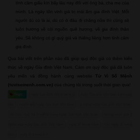
tình cảm giấu kín bấy lâu nay đối với ông bà, cha mẹ của
mình. Là ngày tôn vinh giá trị mái ấm gia đình Việt. Mỗi
người dù có là ai, dù có ở đâu đi chăng nữa thì cũng sẽ
luôn hướng về cội nguồn quê hương, về gia đình thân
yêu. Sẽ không có gì quý giá và thiêng liêng hơn tình cảm
gia đình.
Qua bài viết trên phần nào đã giúp quý độc giả có thêm kiến
thức về ngày Gia đình Việt Nam. Cảm ơn quý độc giả đã luôn
yêu mến và đồng hành cùng website
Tử Vi Số Mệnh
(tuvisomenh.com.vn)
của chúng tôi trong suốt thời gian qua!
Tags:
ngày Gia đình Việt Nam là gì
ngày Gia đình Việt Nam vào ngày
nào
nguồn gốc ngày Gia đình Việt Nam
ý nghĩa ngày Gia đình Việt Nam
lời chúc hay và ý nghĩa trong ngày Gia đình Việt Nam
những món quà ý
nghĩa của ngày Gia đình Việt Nam
ngày lễ trong năm
các ngày lễ trong
năm
ngày lễ dương lịch