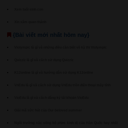
Xem tuổi sinh con
Xin xăm quan thánh
{Bài viết mới nhất hôm nay}
Violympic là gì và những điều cần biết về kỳ thi Violympic
Quizziz là gì và cách sử dụng Quizziz
K12online là gì và hướng dẫn sử dụng K12online
VnEdu là gì và cách sử dụng VnEdu trên điện thoại máy tính
VioEdu là gì và cách đăng ký tài khoản VioEdu
Giải mã sức hút của Our beloved summer
Ngôi trường xác sống bộ phim kinh dị của Hàn Quốc hay nhất