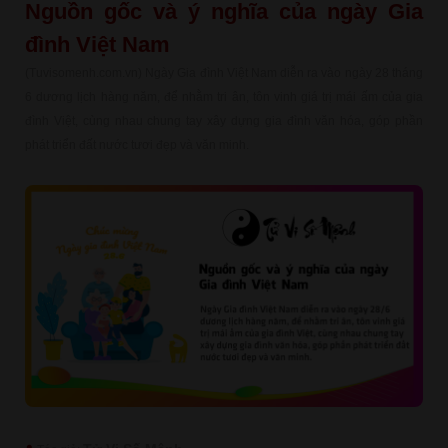
Nguồn gốc và ý nghĩa của ngày Gia
đình Việt Nam
(Tuvisomenh.com.vn) Ngày Gia đình Việt Nam diễn ra vào ngày 28 tháng
6 dương lịch hàng năm, để nhằm tri ân, tôn vinh giá trị mái ấm của gia
đình Việt, cùng nhau chung tay xây dựng gia đình văn hóa, góp phần
phát triển đất nước tươi đẹp và văn minh.