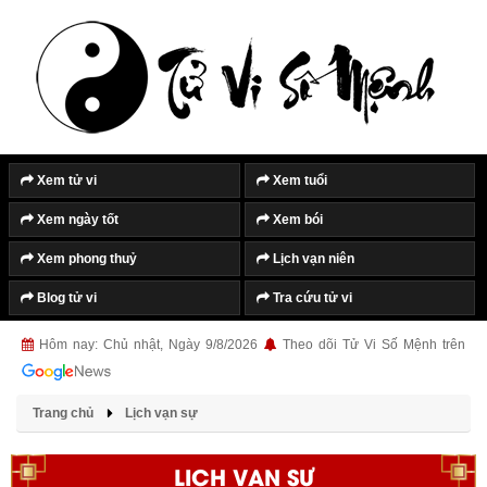
Xem tử vi
Xem tuổi
Xem ngày tốt
Xem bói
Xem phong thuỷ
Lịch vạn niên
Blog tử vi
Tra cứu tử vi
Hôm nay: Chủ nhật, Ngày 9/8/2026
Theo dõi Tử Vi Số Mệnh trên
Trang chủ
Lịch vạn sự
LỊCH VẠN SỰ