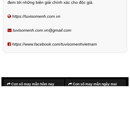
đem tới những biện giải chính xác cho độc giả.
https://tuvisomenh.com.vn
tuvisomenh.com.vn@gmail.com
https://www.facebook.com/tuvisomenhvietnam
Con số may mắn hôm nay
Con số may mắn ngày mai
Hôm nay tốt hay xấu
Ngày mai tốt hay xấu
Lịch âm hôm nay
Lịch âm ngày mai
Tử vi cung hoàng đạo hôm
Tử vi cung hoàng đạo ngày
nay
mai