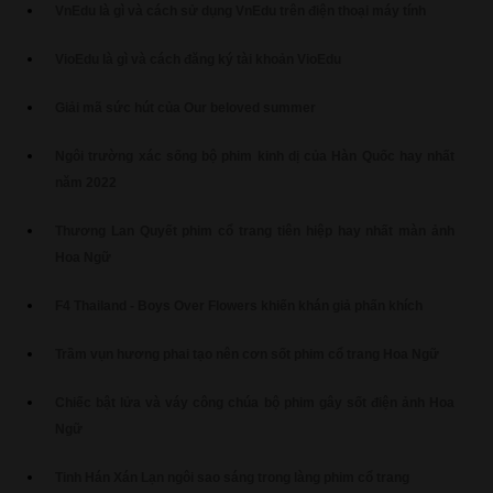
VnEdu là gì và cách sử dụng VnEdu trên điện thoại máy tính
VioEdu là gì và cách đăng ký tài khoản VioEdu
Giải mã sức hút của Our beloved summer
Ngôi trường xác sống bộ phim kinh dị của Hàn Quốc hay nhất
năm 2022
Thương Lan Quyết phim cổ trang tiên hiệp hay nhất màn ảnh
Hoa Ngữ
F4 Thailand - Boys Over Flowers khiến khán giả phấn khích
Trầm vụn hương phai tạo nên cơn sốt phim cổ trang Hoa Ngữ
Chiếc bật lửa và váy công chúa bộ phim gây sốt điện ảnh Hoa
Ngữ
Tinh Hán Xán Lạn ngôi sao sáng trong làng phim cổ trang