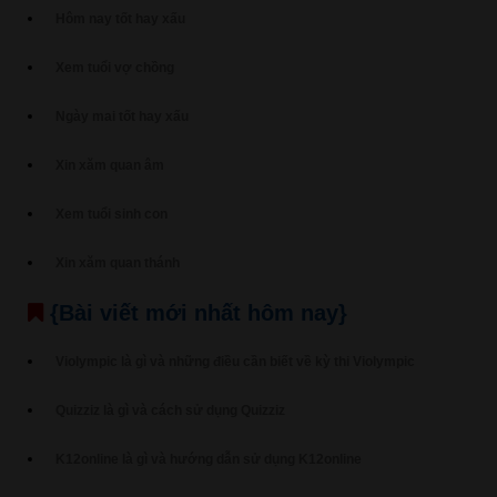
Hôm nay tốt hay xấu
Xem tuổi vợ chồng
Ngày mai tốt hay xấu
Xin xăm quan âm
Xem tuổi sinh con
Xin xăm quan thánh
{Bài viết mới nhất hôm nay}
Violympic là gì và những điều cần biết về kỳ thi Violympic
Quizziz là gì và cách sử dụng Quizziz
K12online là gì và hướng dẫn sử dụng K12online