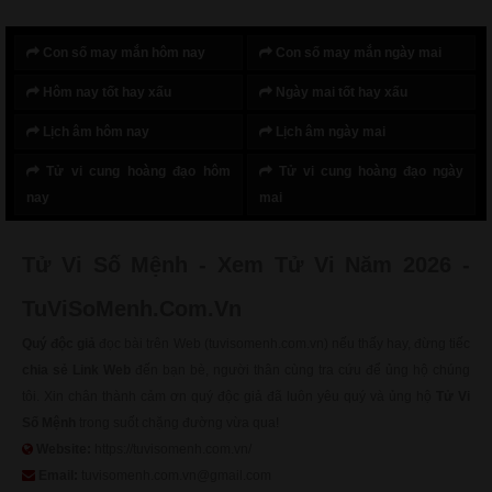
Con số may mắn hôm nay
Con số may mắn ngày mai
Hôm nay tốt hay xấu
Ngày mai tốt hay xấu
Lịch âm hôm nay
Lịch âm ngày mai
Tử vi cung hoàng đạo hôm
Tử vi cung hoàng đạo ngày
nay
mai
Tử Vi Số Mệnh - Xem Tử Vi Năm 2026 -
TuViSoMenh.Com.Vn
Quý độc giả
đọc bài trên Web (tuvisomenh.com.vn) nếu thấy hay, đừng tiếc
chia sẻ Link Web
đến bạn bè, người thân cùng tra cứu để ủng hộ chúng
tôi. Xin chân thành cảm ơn quý độc giả đã luôn yêu quý và ủng hộ
Tử Vi
Số Mệnh
trong suốt chặng đường vừa qua!
Website:
https://tuvisomenh.com.vn/
Email:
tuvisomenh.com.vn@gmail.com