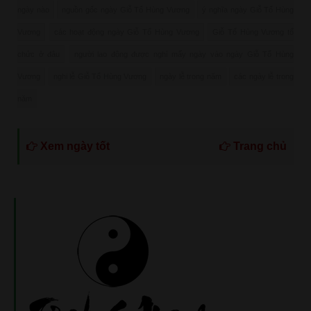
ngày nào
nguồn gốc ngày Giỗ Tổ Hùng Vương
ý nghĩa ngày Giỗ Tổ Hùng
Vương
các hoạt động ngày Giỗ Tổ Hùng Vương
Giỗ Tổ Hùng Vương tổ
chức ở đâu
người lao động được nghỉ mấy ngày vào ngày Giỗ Tổ Hùng
Vương
nghi lễ Giỗ Tổ Hùng Vương
ngày lễ trong năm
các ngày lễ trong
năm
Xem ngày tốt
Trang chủ