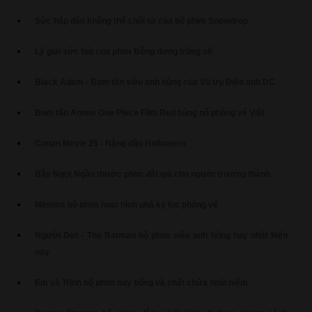
Sức hấp dẫn không thể chối từ của bộ phim Snowdrop
Lý giải sức hút của phim Bỗng dưng trúng số
Black Adam - Bom tấn siêu anh hùng của Vũ trụ Điện ảnh DC
Bom tấn Anime One Piece Film Red bùng nổ phòng vé Việt
Conan Movie 25 - Nàng dâu Halloween
Bẫy Ngọt Ngào thước phim đắt giá cho người trưởng thành
Minions bộ phim hoạt hình phá kỷ lục phòng vé
Người Dơi - The Batman bộ phim siêu anh hùng hay nhất hiện
nay
Em và Trịnh bộ phim bay bổng và chất chứa hoài niệm