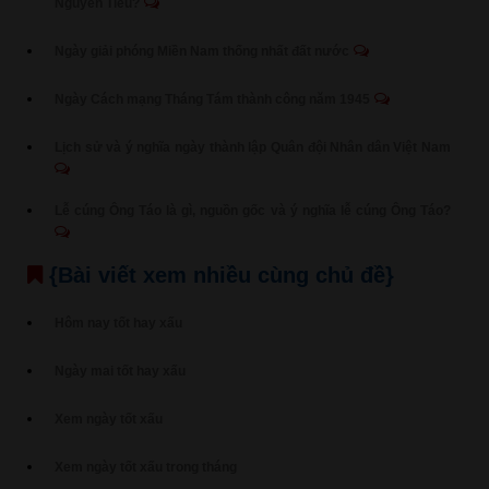
Nguyên Tiêu?
Ngày giải phóng Miền Nam thống nhất đất nước
Ngày Cách mạng Tháng Tám thành công năm 1945
Lịch sử và ý nghĩa ngày thành lập Quân đội Nhân dân Việt Nam
Lễ cúng Ông Táo là gì, nguồn gốc và ý nghĩa lễ cúng Ông Táo?
{Bài viết xem nhiều cùng chủ đề}
Hôm nay tốt hay xấu
Ngày mai tốt hay xấu
Xem ngày tốt xấu
Xem ngày tốt xấu trong tháng