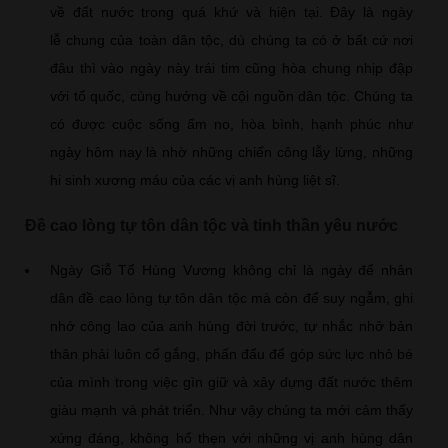
về đất nước trong quá khứ và hiện tại. Đây là ngày
lễ chung của toàn dân tộc, dù chúng ta có ở bất cứ nơi
đâu thì vào ngày này trái tim cũng hòa chung nhịp đập
với tổ quốc, cùng hướng về cội nguồn dân tộc. Chúng ta
có được cuộc sống ấm no, hòa bình, hạnh phúc như
ngày hôm nay là nhờ những chiến công lẫy lừng, những
hi sinh xương máu của các vị anh hùng liệt sĩ.
Đề cao lòng tự tôn dân tộc và tinh thần yêu nước
Ngày Giỗ Tổ Hùng Vương không chỉ là ngày để nhân
dân đề cao lòng tự tôn dân tộc mà còn để suy ngẫm, ghi
nhớ công lao của anh hùng đời trước, tự nhắc nhở bản
thân phải luôn cố gắng, phấn đấu để góp sức lực nhỏ bé
của mình trong việc gìn giữ và xây dựng đất nước thêm
giàu mạnh và phát triển. Như vậy chúng ta mới cảm thấy
xứng đáng, không hổ thẹn với những vị anh hùng dân