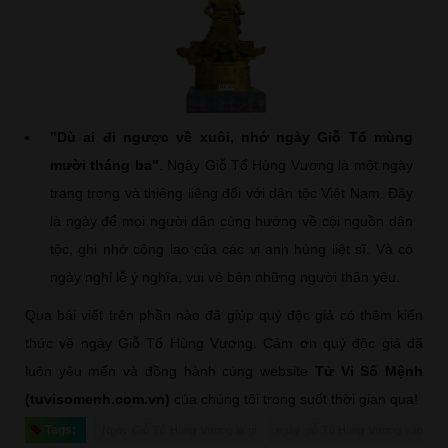
"Dù ai đi ngược về xuôi, nhớ ngày Giỗ Tổ mùng
mười tháng ba"
. Ngày Giỗ Tổ Hùng Vương là một ngày
trang trọng và thiêng liêng đối với dân tộc Việt Nam. Đây
là ngày để mọi người dân cùng hướng về cội nguồn dân
tộc, ghi nhớ công lao của các vị anh hùng liệt sĩ. Và có
ngày nghỉ lễ ý nghĩa, vui vẻ bên những người thân yêu.
Qua bài viết trên phần nào đã giúp quý độc giả có thêm kiến
thức về ngày Giỗ Tổ Hùng Vương. Cảm ơn quý độc giả đã
luôn yêu mến và đồng hành cùng website
Tử Vi Số Mệnh
(tuvisomenh.com.vn)
của chúng tôi trong suốt thời gian qua!
Tags:
Ngày Giỗ Tổ Hùng Vương là gì
ngày giỗ Tổ Hùng Vương vào