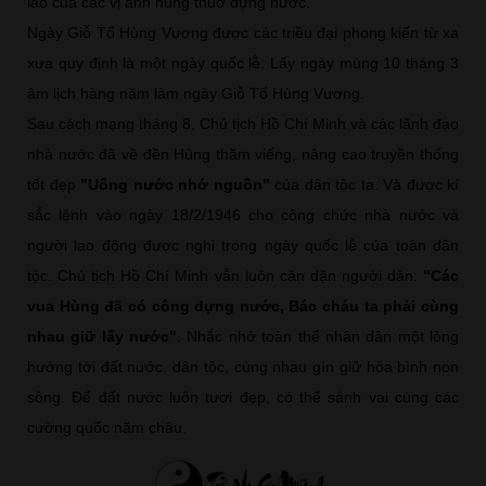
lao của các vị anh hùng thuở dựng nước.
Ngày Giỗ Tổ Hùng Vương được các triều đại phong kiến từ xa
xưa quy định là một ngày quốc lễ. Lấy ngày mùng 10 tháng 3
âm lịch hàng năm làm ngày Giỗ Tổ Hùng Vương.
Sau cách mạng tháng 8, Chủ tịch Hồ Chí Minh và các lãnh đạo
nhà nước đã về đền Hùng thăm viếng, nâng cao truyền thống
tốt đẹp
"Uống nước nhớ nguồn"
của dân tộc ta. Và được kí
sắc lệnh vào ngày 18/2/1946 cho công chức nhà nước và
người lao động được nghỉ trong ngày quốc lễ của toàn dân
tộc. Chủ tịch Hồ Chí Minh vẫn luôn căn dặn người dân:
"Các
vua Hùng đã có công dựng nước, Bác cháu ta phải cùng
nhau giữ lấy nước"
. Nhắc nhở toàn thể nhân dân một lòng
hướng tới đất nước, dân tộc, cùng nhau gìn giữ hòa bình non
sông. Để đất nước luôn tươi đẹp, có thể sánh vai cùng các
cường quốc năm châu.