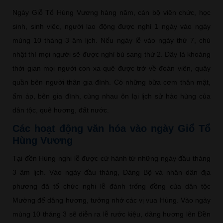
Ngày Giỗ Tổ Hùng Vương hàng năm, cán bộ viên chức, học
sinh, sinh viêc, người lao động được nghỉ 1 ngày vào ngày
mùng 10 tháng 3 âm lịch. Nếu ngày lễ vào ngày thứ 7, chủ
nhật thì mọi người sẽ được nghỉ bù sang thứ 2. Đây là khoảng
thời gian mọi người con xa quê được trở về đoàn viên, quây
quần bên người thân gia đình. Có những bữa cơm thân mật,
ấm áp, bên gia đình, cùng nhau ôn lại lịch sử hào hùng của
dân tộc, quê hương, đất nước.
Các hoạt động văn hóa vào ngày Giổ Tổ
Hùng Vương
Tại đền Hùng nghi lễ được cử hành từ những ngày đầu tháng
3 âm lịch. Vào ngày đầu tháng, Đảng Bộ và nhân dân địa
phương đã tổ chức nghi lễ đánh trống đồng của dân tộc
Mường để dâng hương, tưởng nhớ các vị vua Hùng. Vào ngày
mùng 10 tháng 3 sẽ diễn ra lễ rước kiệu, dâng hương lên Đền