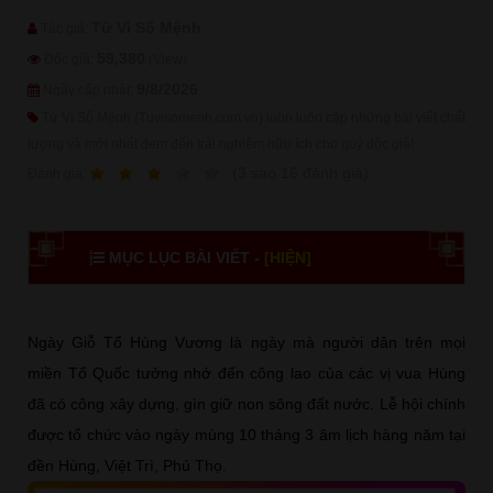
Tử Vi Số Mệnh
Tác giả:
59,380
Độc giả:
(View)
9/8/2026
Ngày cập nhật:
Tử Vi Số Mệnh (Tuvisomenh.com.vn) luôn luôn cập những bài viết chất
lượng và mới nhất đem đến trải nghiệm hữu ích cho quý độc giả!
1
2
3
4
5
(
3
sao
16
đánh giá)
Ðánh giá:
MỤC LỤC BÀI VIẾT -
[HIỆN]
Ngày Giỗ Tổ Hùng Vương là ngày mà người dân trên mọi
miền Tổ Quốc tưởng nhớ đến công lao của các vị vua Hùng
đã có công xây dựng, gìn giữ non sông đất nước. Lễ hội chính
được tổ chức vào ngày mùng 10 tháng 3 âm lịch hàng năm tại
đền Hùng, Việt Trì, Phú Thọ.