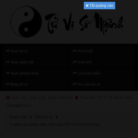
Tắt quảng cáo
Xem tử vi
Xem tuổi
Xem ngày tốt
Xem bói
Xem phong thuỷ
Lịch vạn niên
Blog tử vi
Tra cứu tử vi
Hôm nay: Chủ nhật, Ngày 9/8/2026
Theo dõi Tử Vi Số Mệnh trên
Trang chủ
Blog tử vi
Ý nghĩa và nguồn gốc của ngày Giỗ Tổ Hùng Vương.