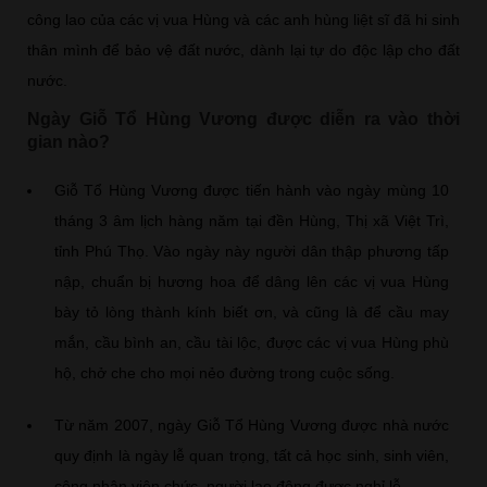
công lao của các vị vua Hùng và các anh hùng liệt sĩ đã hi sinh
thân mình để bảo vệ đất nước, dành lại tự do độc lập cho đất
nước.
Ngày Giỗ Tổ Hùng Vương được diễn ra vào thời
gian nào?
Giỗ Tổ Hùng Vương được tiến hành vào ngày mùng 10
tháng 3 âm lịch hàng năm tại đền Hùng, Thị xã Việt Trì,
tỉnh Phú Thọ. Vào ngày này người dân thập phương tấp
nập, chuẩn bị hương hoa để dâng lên các vị vua Hùng
bày tỏ lòng thành kính biết ơn, và cũng là để cầu may
mắn, cầu bình an, cầu tài lộc, được các vị vua Hùng phù
hộ, chở che cho mọi nẻo đường trong cuộc sống.
Từ năm 2007, ngày Giỗ Tổ Hùng Vương được nhà nước
quy định là ngày lễ quan trọng, tất cả học sinh, sinh viên,
công nhân viên chức, người lao động được nghỉ lễ.