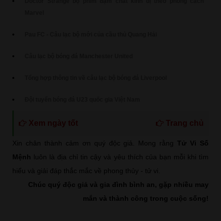
Doctor Strange bộ phim đậm chất kinh dị theo phong cách
Marvel
Pau FC - Câu lạc bộ mới của cầu thủ Quang Hải
Câu lạc bộ bóng đá Manchester United
Tổng hợp thông tin về câu lạc bộ bóng đá Liverpool
Đội tuyển bóng đá U23 quốc gia Việt Nam
Xem ngày tốt
Trang chủ
Xin chân thành cảm ơn quý độc giả. Mong rằng
Tử Vi Số
Mệnh
luôn là địa chỉ tin cậy và yêu thích của bạn mỗi khi tìm
hiểu và giải đáp thắc mắc về phong thủy - tử vi.
Chúc quý độc giả và gia đình bình an, gặp nhiều may
mắn và thành công trong cuộc sống!