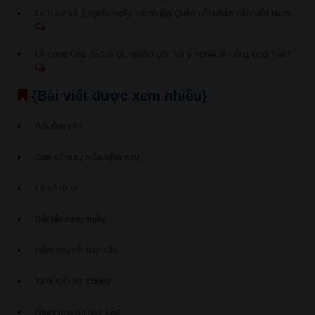
Lịch sử và ý nghĩa ngày thành lập Quân đội Nhân dân Việt Nam
Lễ cúng Ông Táo là gì, nguồn gốc và ý nghĩa lễ cúng Ông Táo?
{Bài viết được xem nhiều}
Bói tình yêu
Con số may mắn hôm nay
Lá số tử vi
Bói bài hàng ngày
Hôm nay tốt hay xấu
Xem tuổi vợ chồng
Ngày mai tốt hay xấu