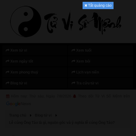
Tắt quảng cáo
Xem tử vi
Xem tuổi
Xem ngày tốt
Xem bói
Xem phong thuỷ
Lịch vạn niên
Blog tử vi
Tra cứu tử vi
Hôm nay: Thứ sáu, Ngày 7/8/2026
Theo dõi Tử Vi Số Mệnh trên
Trang chủ
Blog tử vi
Lễ cúng Ông Táo là gì, nguồn gốc và ý nghĩa lễ cúng Ông Táo?