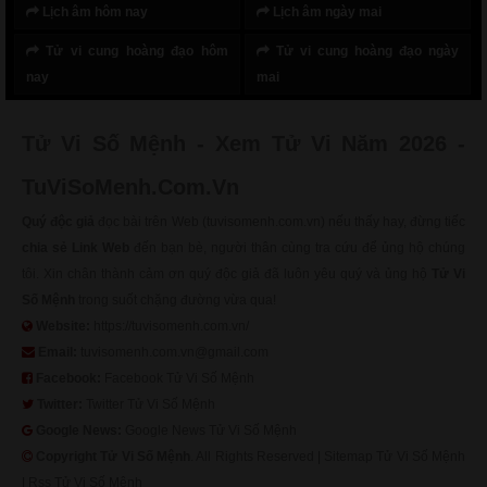
Lịch âm hôm nay
Lịch âm ngày mai
Tử vi cung hoàng đạo hôm
Tử vi cung hoàng đạo ngày
nay
mai
Tử Vi Số Mệnh - Xem Tử Vi Năm 2026 -
TuViSoMenh.Com.Vn
Quý độc giả
đọc bài trên Web (tuvisomenh.com.vn) nếu thấy hay, đừng tiếc
chia sẻ Link Web
đến bạn bè, người thân cùng tra cứu để ủng hộ chúng
tôi. Xin chân thành cảm ơn quý độc giả đã luôn yêu quý và ủng hộ
Tử Vi
Số Mệnh
trong suốt chặng đường vừa qua!
Website:
https://tuvisomenh.com.vn/
Email:
tuvisomenh.com.vn@gmail.com
Facebook:
Facebook Tử Vi Số Mệnh
Twitter:
Twitter Tử Vi Số Mệnh
Google News:
Google News Tử Vi Số Mệnh
Copyright
Tử Vi Số Mệnh
. All Rights Reserved |
Sitemap Tử Vi Số Mệnh
|
Rss Tử Vi Số Mệnh