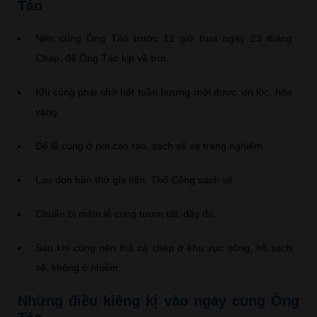
Táo
Nên cúng Ông Táo trước 12 giờ trưa ngày 23 tháng
Chạp, để Ông Táo kịp về trời.
Khi cúng phải chờ hết tuần hương mới được xin lộc, hóa
vàng.
Để lễ cúng ở nơi cao ráo, sạch sẽ và trang nghiêm.
Lau dọn bàn thờ gia tiên, Thổ Công sạch sẽ.
Chuẩn bị mâm lễ cúng tươm tất, đầy đủ.
Sau khi cúng nên thả cá chép ở khu vực sông, hồ sạch
sẽ, không ô nhiễm.
Những điều kiêng kị vào ngày cúng Ông