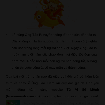
Lễ cúng Ông Táo là truyền thống tốt đẹp của dân tộc ta.
Đây không chỉ là tín ngưỡng tâm linh mà còn có ý nghĩa
sâu sắc trong lòng mỗi người dân Việt. Ngày Ông Táo là
ngày tạm biệt năm cũ, chào đón mọi điều tốt đẹp của
năm mới. Nhắc nhở mỗi con người nên sống tốt, hướng
thiện thì cuộc sống ắt sẽ may mắn và thành công.
Qua bài viết trên phần nào đã giúp quý độc giả có thêm kiến
thức về ngày lễ Ông Táo. Cảm ơn quý độc giả đã luôn yêu
mến, đồng hành cùng website
Tử Vi Số Mệnh
(tuvisomenh.com.vn)
của chúng tôi trong suốt thời gian qua!
Tags:
ông công ông táo
ông công là ai
ông táo là ai
ông công