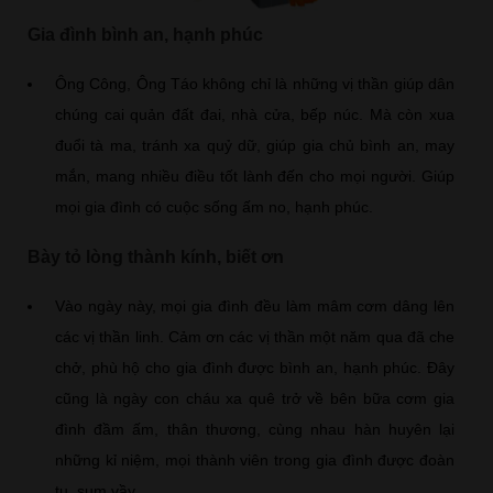
Gia đình bình an, hạnh phúc
Ông Công, Ông Táo không chỉ là những vị thần giúp dân
chúng cai quản đất đai, nhà cửa, bếp núc. Mà còn xua
đuổi tà ma, tránh xa quỷ dữ, giúp gia chủ bình an, may
mắn, mang nhiều điều tốt lành đến cho mọi người. Giúp
mọi gia đình có cuộc sống ấm no, hạnh phúc.
Bày tỏ lòng thành kính, biết ơn
Vào ngày này, mọi gia đình đều làm mâm cơm dâng lên
các vị thần linh. Cảm ơn các vị thần một năm qua đã che
chở, phù hộ cho gia đình được bình an, hạnh phúc. Đây
cũng là ngày con cháu xa quê trở về bên bữa cơm gia
đình đầm ấm, thân thương, cùng nhau hàn huyên lại
những kỉ niệm, mọi thành viên trong gia đình được đoàn
tụ, sum vầy.