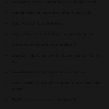
Black Adam - Bom tấn siêu anh hùng của Vũ trụ Điện ảnh DC
Bom tấn Anime One Piece Film Red bùng nổ phòng vé Việt
Conan Movie 25 - Nàng dâu Halloween
Bẫy Ngọt Ngào thước phim đắt giá cho người trưởng thành
Minions bộ phim hoạt hình phá kỷ lục phòng vé
Người Dơi - The Batman bộ phim siêu anh hùng hay nhất hiện
nay
Em và Trịnh bộ phim bay bổng và chất chứa hoài niệm
Doctor Strange bộ phim đậm chất kinh dị theo phong cách
Marvel
Pau FC - Câu lạc bộ mới của cầu thủ Quang Hải