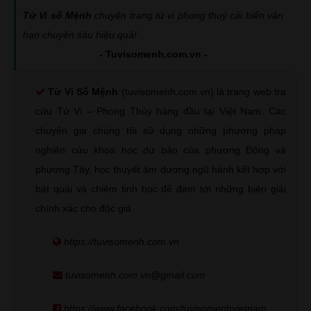
Tử Vi số Mệnh
chuyên trang tử vi phong thuỷ cải biến vận
hạn chuyên sâu hiệu quả!
- Tuvisomenh.com.vn -
Tử Vi Số Mệnh
(tuvisomenh.com.vn) là trang web tra
cứu Tử Vi – Phong Thủy hàng đầu tại Việt Nam. Các
chuyên gia chúng tôi sử dụng những phương pháp
nghiên cứu khoa học dự báo của phương Đông và
phương Tây, học thuyết âm dương ngũ hành kết hợp với
bát quái và chiêm tinh học để đem tới những biện giải
chính xác cho độc giả.
https://tuvisomenh.com.vn
tuvisomenh.com.vn@gmail.com
https://www.facebook.com/tuvisomenhvietnam