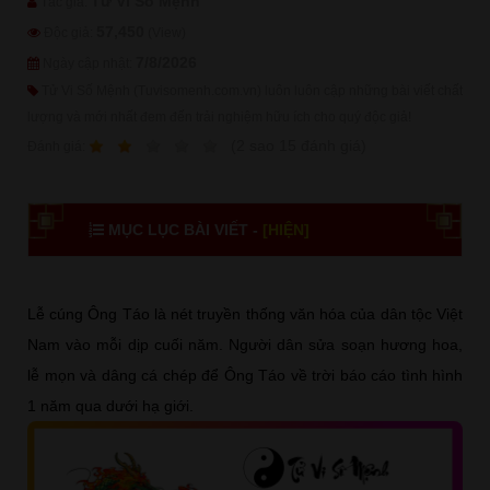
Tử Vi Số Mệnh
Tác giả:
57,450
Độc giả:
(View)
7/8/2026
Ngày cập nhật:
Tử Vi Số Mệnh (Tuvisomenh.com.vn) luôn luôn cập những bài viết chất
lượng và mới nhất đem đến trải nghiệm hữu ích cho quý độc giả!
1
2
3
4
5
(
2
sao
15
đánh giá)
Ðánh giá:
MỤC LỤC BÀI VIẾT -
[HIỆN]
Lễ cúng Ông Táo là nét truyền thống văn hóa của dân tộc Việt
Nam vào mỗi dịp cuối năm. Người dân sửa soạn hương hoa,
lễ mọn và dâng cá chép để Ông Táo về trời báo cáo tình hình
1 năm qua dưới hạ giới.