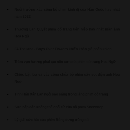
Ngôi trường xác sống bộ phim kinh dị của Hàn Quốc hay nhất
năm 2022
Thương Lan Quyết phim cổ trang tiên hiệp hay nhất màn ảnh
Hoa Ngữ
F4 Thailand - Boys Over Flowers khiến khán giả phấn khích
Trầm vụn hương phai tạo nên cơn sốt phim cổ trang Hoa Ngữ
Chiếc bật lửa và váy công chúa bộ phim gây sốt điện ảnh Hoa
Ngữ
Tinh Hán Xán Lạn ngôi sao sáng trong làng phim cổ trang
Sức hấp dẫn không thể chối từ của bộ phim Snowdrop
Lý giải sức hút của phim Bỗng dưng trúng số