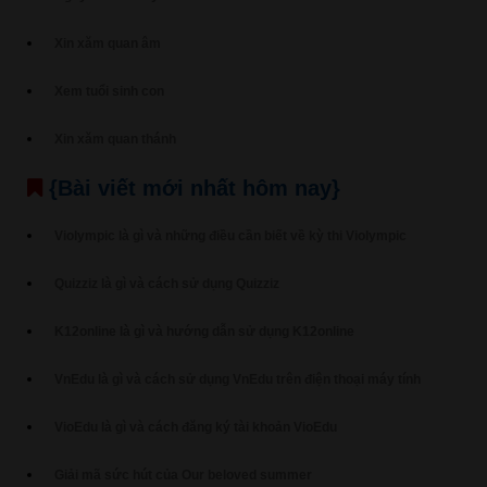
Xin xăm quan âm
Xem tuổi sinh con
Xin xăm quan thánh
{Bài viết mới nhất hôm nay}
Violympic là gì và những điều cần biết về kỳ thi Violympic
Quizziz là gì và cách sử dụng Quizziz
K12online là gì và hướng dẫn sử dụng K12online
VnEdu là gì và cách sử dụng VnEdu trên điện thoại máy tính
VioEdu là gì và cách đăng ký tài khoản VioEdu
Giải mã sức hút của Our beloved summer