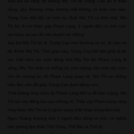
Xưa kia kể rằng vợ chồng Nhị Thi và Trọng Cao ăn ở mặn
nồng, yêu thương nhau nhưng mãi không có mụn con nào.
Trọng Cao dần lấy cớ sinh sự, đuổi Nhị Thi ra khỏi nhà. Nhị
Thi bỏ đi nơi khác gặp Phạm Lang, 2 người dần có tình cảm
với nhau và sau đó nên duyên vợ chồng.
Sau khi Nhị Thi bỏ đi, Trọng Cao nhớ thương vợ cũ, ân hận và
đã đi tìm Nhị Thi. Thời gian sau, Trọng Cao hết tiền phải đi ăn
xin, một hôm xin cơm đúng nhà Nhị Thi khi Phạm Lang đi
vắng. Nhị Thi nhận ra chồng cũ, mời chàng vào nhà nấu cơm
cho ăn nhưng lúc đó Phạm Lang quay về. Nhị Thi sợ chồng
hiểu lầm nên đã giấu Trọng Cao dưới đống rơm.
Thật không may, hôm ấy Phạm Lang đốt rạ để bón ruộng, Nhị
Thi lao vào đống lửa cứu chồng cũ. Thấy vậy Phạm Lang cũng
nhảy theo Nhị Thi và 3 người cùng chết cháy trong đám lửa.
Ngọc Hoàng thương tình 3 người đều sống có tình, có nghĩa
nên phong làm thần Thổ Công, Thổ Địa và Thổ Kì.