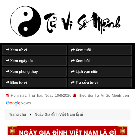
Xem tử vi
Xem tuổi
Xem ngày tốt
Xem bói
Xem phong thuỷ
Lịch vạn niên
Blog tử vi
Tra cứu tử vi
Hôm nay: Thứ hai, Ngày 10/8/2026
Theo dõi Tử Vi Số Mệnh trên
Trang chủ
Ngày Gia đình Việt Nam là gì
NGÀY GIA ĐÌNH VIỆT NAM LÀ GÌ