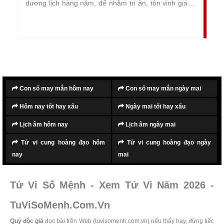
dương lịch hàng năm, để nhằm tri ân, tôn vinh giá trị
mái ấm của gia đình Việt, cùng nhau chung tay xây
dựng gia đình văn hóa, góp phần phát triển đất nước
tươi đẹp và văn minh.
Con số may mắn hôm nay
Con số may mắn ngày mai
Hôm nay tốt hay xấu
Ngày mai tốt hay xấu
Lịch âm hôm nay
Lịch âm ngày mai
Tử vi cung hoàng đạo hôm
Tử vi cung hoàng đạo ngày
nay
mai
Tử Vi Số Mệnh - Xem Tử Vi Năm 2026 -
TuViSoMenh.Com.Vn
Quý độc giả
đọc bài trên Web (tuvisomenh.com.vn) nếu thấy hay, đừng tiếc