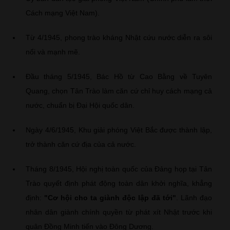
Cách mạng Việt Nam).
Từ 4/1945, phong trào kháng Nhật cứu nước diễn ra sôi
nổi và mạnh mẽ.
Đầu tháng 5/1945, Bác Hồ từ Cao Bằng về Tuyên
Quang, chọn Tân Trào làm căn cứ chỉ huy cách mạng cả
nước, chuẩn bị Đại Hội quốc dân.
Ngày 4/6/1945, Khu giải phóng Việt Bắc được thành lập,
trở thành căn cứ địa của cả nước.
Tháng 8/1945, Hội nghị toàn quốc của Đảng họp tại Tân
Trào quyết định phát động toàn dân khởi nghĩa, khẳng
định:
"Cơ hội cho ta giành độc lập đã tới"
. Lãnh đạo
nhân dân giành chính quyền từ phát xít Nhật trước khi
quân Đồng Minh tiến vào Đông Dương.