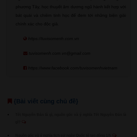
phương Tây, học thuyết âm dương ngũ hành kết hợp với
bát quái và chiêm tinh học để đem tới những biện giải
chính xác cho độc giả.
https://tuvisomenh.com.vn
tuvisomenh.com.vn@gmail.com
https://www.facebook.com/tuvisomenhvietnam
{Bài viết cùng chủ đề}
Tết Nguyên Đán là gì, nguồn gốc và ý nghĩa Tết Nguyên Đán là
gì?
Nguồn gốc và ý nghĩa lịch sử ngày Quốc tế lao động 1/5