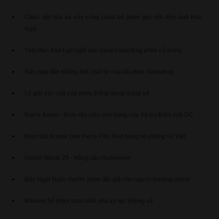
Chiếc bật lửa và váy công chúa bộ phim gây sốt điện ảnh Hoa
Ngữ
Tinh Hán Xán Lạn ngôi sao sáng trong làng phim cổ trang
Sức hấp dẫn không thể chối từ của bộ phim Snowdrop
Lý giải sức hút của phim Bỗng dưng trúng số
Black Adam - Bom tấn siêu anh hùng của Vũ trụ Điện ảnh DC
Bom tấn Anime One Piece Film Red bùng nổ phòng vé Việt
Conan Movie 25 - Nàng dâu Halloween
Bẫy Ngọt Ngào thước phim đắt giá cho người trưởng thành
Minions bộ phim hoạt hình phá kỷ lục phòng vé