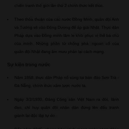
chiến tranh thế giới lần thứ 2 chính thức kết thúc.
Theo thỏa thuận của các nước Đồng Minh, quân đội Anh
và Tưởng sẽ vào Đông Dương đế áp giải Nhật. Thực dân
Pháp dựa vào Đồng minh lăm le khôi phục vị thế bá chủ
của mình. Những phần tử chống phá, ngoan cố của
quân đội Nhật đang âm mưu phản lại cách mạng.
Sự kiện trong nước
Năm 1858, thực dân Pháp nổ súng tại bán đảo Sơn Trà -
Đà Nẵng, chính thức xâm lược nước ta.
Ngày 3/2/1930, Đảng Cộng sản Việt Nam ra đời, lãnh
đạo, chỉ huy quân đội nhân dân đứng lên đấu tranh
giành lại độc lập tự do.