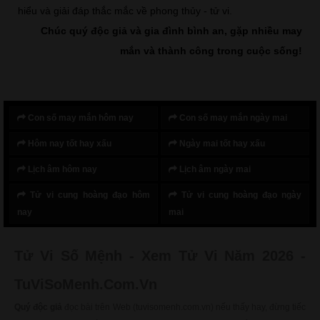
hiểu và giải đáp thắc mắc về phong thủy - tử vi.
Chúc quý độc giả và gia đình bình an, gặp nhiều may
mắn và thành công trong cuộc sống!
Con số may mắn hôm nay
Con số may mắn ngày mai
Hôm nay tốt hay xấu
Ngày mai tốt hay xấu
Lịch âm hôm nay
Lịch âm ngày mai
Tử vi cung hoàng đạo hôm
Tử vi cung hoàng đạo ngày
nay
mai
Tử Vi Số Mệnh - Xem Tử Vi Năm 2026 -
TuViSoMenh.Com.Vn
Quý độc giả
đọc bài trên Web (tuvisomenh.com.vn) nếu thấy hay, đừng tiếc