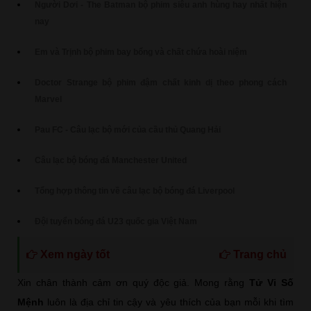
Người Dơi - The Batman bộ phim siêu anh hùng hay nhất hiện
nay
Em và Trịnh bộ phim bay bổng và chất chứa hoài niệm
Doctor Strange bộ phim đậm chất kinh dị theo phong cách
Marvel
Pau FC - Câu lạc bộ mới của cầu thủ Quang Hải
Câu lạc bộ bóng đá Manchester United
Tổng hợp thông tin về câu lạc bộ bóng đá Liverpool
Đội tuyển bóng đá U23 quốc gia Việt Nam
Xem ngày tốt
Trang chủ
Xin chân thành cảm ơn quý độc giả. Mong rằng
Tử Vi Số
Mệnh
luôn là địa chỉ tin cậy và yêu thích của bạn mỗi khi tìm