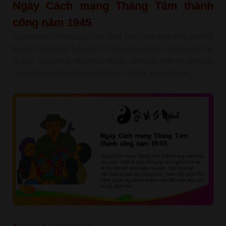
Ngày Cách mạng Tháng Tám thành
công năm 1945
(Tuvisomenh.com.vn) Ngày Cách mạng Tháng Tám thành công vào mùa
thu năm 1945 là một thắng lợi có ý nghĩa lịch sử to lớn đối với nhân dân
cả nước. Việt Nam từ đất nước bị đàn áp, xiềng xích, nhân dân phải chịu
cảnh nô lệ nay đã trở thành một đất nước độc lập, tự do, dân chủ.