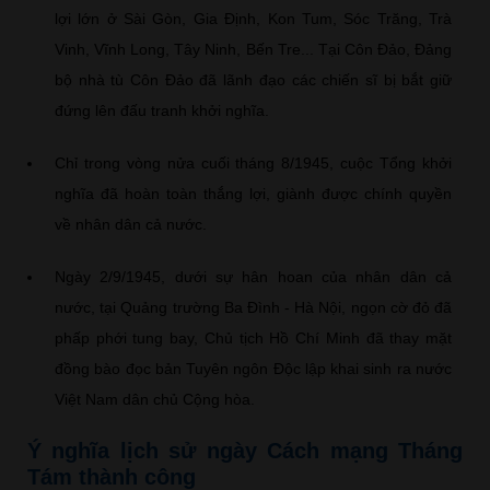
lợi lớn ở Sài Gòn, Gia Định, Kon Tum, Sóc Trăng, Trà
Vinh, Vĩnh Long, Tây Ninh, Bến Tre... Tại Côn Đảo, Đảng
bộ nhà tù Côn Đảo đã lãnh đạo các chiến sĩ bị bắt giữ
đứng lên đấu tranh khởi nghĩa.
Chỉ trong vòng nửa cuối tháng 8/1945, cuộc Tổng khởi
nghĩa đã hoàn toàn thắng lợi, giành được chính quyền
về nhân dân cả nước.
Ngày 2/9/1945, dưới sự hân hoan của nhân dân cả
nước, tại Quảng trường Ba Đình - Hà Nội, ngọn cờ đỏ đã
phấp phới tung bay, Chủ tịch Hồ Chí Minh đã thay mặt
đồng bào đọc bản Tuyên ngôn Độc lập khai sinh ra nước
Việt Nam dân chủ Cộng hòa.
Ý nghĩa lịch sử ngày Cách mạng Tháng
Tám thành công