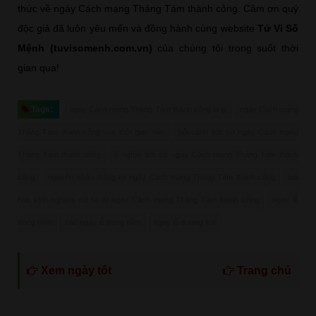
thức về ngày Cách mạng Tháng Tám thành công. Cảm ơn quý
độc giả đã luôn yêu mến và đồng hành cùng website
Tử Vi Số
Mệnh (tuvisomenh.com.vn)
của chúng tôi trong suốt thời
gian qua!
Tags:
ngày Cách mạng Tháng Tám thành công là gì
ngày Cách mạng
Tháng Tám thành công vào thời gian nào
bối cảnh lịch sử ngày Cách mạng
Tháng Tám thành công
ý nghĩa lịch sử ngày Cách mạng Tháng Tám thành
công
nguyên nhân thắng lợi ngày Cách mạng Tháng Tám thành công
bài
học kinh nghiệm rút ra từ ngày Cách mạng Tháng Tám thành công
ngày lễ
trong năm
các ngày lễ trong năm
ngày lễ dương lịch
Xem ngày tốt
Trang chủ