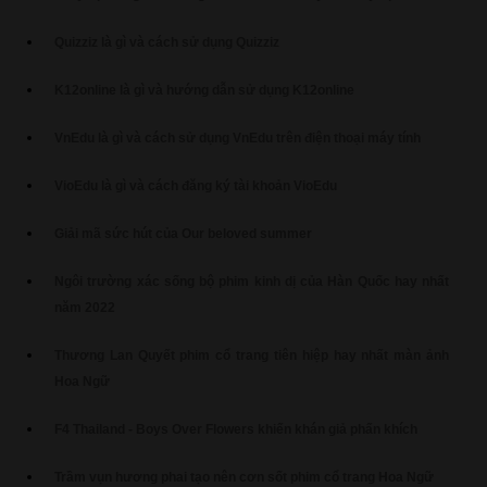
Quizziz là gì và cách sử dụng Quizziz
K12online là gì và hướng dẫn sử dụng K12online
VnEdu là gì và cách sử dụng VnEdu trên điện thoại máy tính
VioEdu là gì và cách đăng ký tài khoản VioEdu
Giải mã sức hút của Our beloved summer
Ngôi trường xác sống bộ phim kinh dị của Hàn Quốc hay nhất
năm 2022
Thương Lan Quyết phim cổ trang tiên hiệp hay nhất màn ảnh
Hoa Ngữ
F4 Thailand - Boys Over Flowers khiến khán giả phấn khích
Trầm vụn hương phai tạo nên cơn sốt phim cổ trang Hoa Ngữ