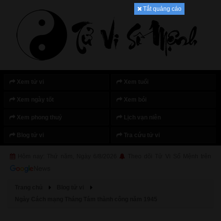
Tắt quảng cáo
Xem tử vi
Xem tuổi
Xem ngày tốt
Xem bói
Xem phong thuỷ
Lịch vạn niên
Blog tử vi
Tra cứu tử vi
Hôm nay: Thứ năm, Ngày 6/8/2026
Theo dõi Tử Vi Số Mệnh trên
Trang chủ
Blog tử vi
Ngày Cách mạng Tháng Tám thành công năm 1945