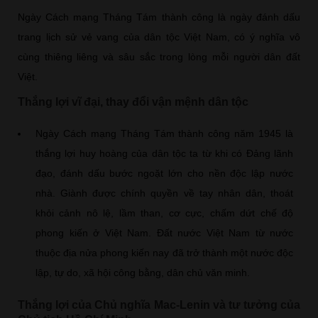
Ngày Cách mạng Tháng Tám thành công là ngày đánh dấu
trang lịch sử vẻ vang của dân tộc Việt Nam, có ý nghĩa vô
cùng thiêng liêng và sâu sắc trong lòng mỗi người dân đất
Việt.
Thắng lợi vĩ đại, thay đổi vận mệnh dân tộc
Ngày Cách mạng Tháng Tám thành công năm 1945 là
thắng lợi huy hoàng của dân tộc ta từ khi có Đảng lãnh
đạo, đánh dấu bước ngoặt lớn cho nền độc lập nước
nhà. Giành được chính quyền về tay nhân dân, thoát
khỏi cảnh nô lệ, lầm than, cơ cực, chấm dứt chế độ
phong kiến ở Việt Nam. Đất nước Việt Nam từ nước
thuộc địa nửa phong kiến nay đã trở thành một nước độc
lập, tự do, xã hội công bằng, dân chủ văn minh.
Thắng lợi của Chủ nghĩa Mac-Lenin và tư tưởng của