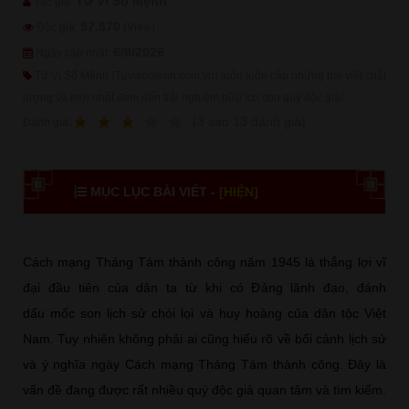
Tử Vi Số Mệnh
Tác giả:
57,870
Độc giả:
(View)
6/8/2026
Ngày cập nhật:
Tử Vi Số Mệnh (Tuvisomenh.com.vn) luôn luôn cập những bài viết chất
lượng và mới nhất đem đến trải nghiệm hữu ích cho quý độc giả!
1
2
3
4
5
(
3
sao
13
đánh giá)
Ðánh giá:
MỤC LỤC BÀI VIẾT -
[HIỆN]
Cách mạng Tháng Tám thành công năm 1945 là thắng lợi vĩ
đại đầu tiên của dân ta từ khi có Đảng lãnh đạo, đánh
dấu mốc son lịch sử chói lọi và huy hoàng của dân tộc Việt
Nam. Tuy nhiên không phải ai cũng hiểu rõ về bối cảnh lịch sử
và ý nghĩa ngày Cách mạng Tháng Tám thành công. Đây là
vấn đề đang được rất nhiều quý độc giả quan tâm và tìm kiếm.