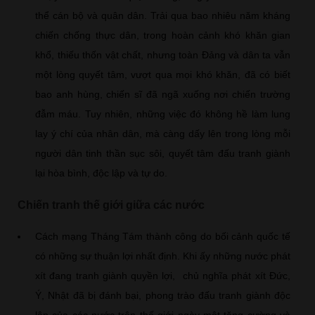
thể cán bộ và quân dân. Trải qua bao nhiêu năm kháng
chiến chống thực dân, trong hoàn cảnh khó khăn gian
khổ, thiếu thốn vật chất, nhưng toàn Đảng và dân ta vẫn
một lòng quyết tâm, vượt qua mọi khó khăn, đã có biết
bao anh hùng, chiến sĩ đã ngã xuống nơi chiến trường
đẫm máu. Tuy nhiên, những việc đó không hề làm lung
lay ý chí của nhân dân, mà càng dấy lên trong lòng mỗi
người dân tinh thần sục sôi, quyết tâm đấu tranh giành
lại hòa bình, độc lập và tự do.
Chiến tranh thế giới giữa các nước
Cách mạng Tháng Tám thành công do bối cảnh quốc tế
có những sự thuận lợi nhất định. Khi ấy những nước phát
xít đang tranh giành quyền lợi, chủ nghĩa phát xít Đức,
Ý, Nhật đã bị đánh bại, phong trào đấu tranh giành độc
lập của các nước trên thế giới ngày một tăng cường và