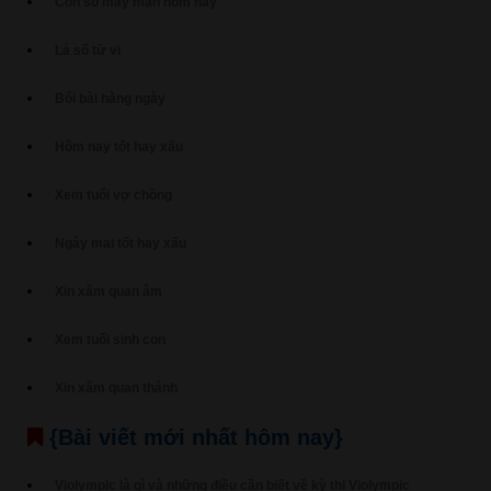
Con số may mắn hôm nay
Lá số tử vi
Bói bài hàng ngày
Hôm nay tốt hay xấu
Xem tuổi vợ chồng
Ngày mai tốt hay xấu
Xin xăm quan âm
Xem tuổi sinh con
Xin xăm quan thánh
{Bài viết mới nhất hôm nay}
Violympic là gì và những điều cần biết về kỳ thi Violympic