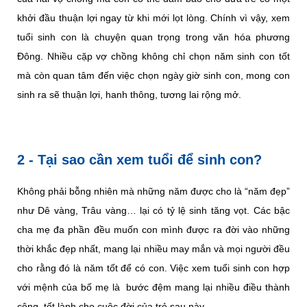
khởi đầu thuận lợi ngay từ khi mới lọt lòng. Chính vì vậy, xem
tuổi sinh con là chuyện quan trọng trong văn hóa phương
Đông. Nhiều cặp vợ chồng không chỉ chọn năm sinh con tốt
mà còn quan tâm đến việc chọn ngày giờ sinh con, mong con
sinh ra sẽ thuận lợi, hanh thông, tương lai rộng mở.
2 - Tại sao cần xem tuổi để sinh con?
Không phải bỗng nhiên mà những năm được cho là “năm đẹp”
như Dê vàng, Trâu vàng… lại có tỷ lệ sinh tăng vọt. Các bậc
cha mẹ đa phần đều muốn con mình được ra đời vào những
thời khắc đẹp nhất, mang lại nhiều may mắn và mọi người đều
cho rằng đó là năm tốt để có con. Việc xem tuổi sinh con hợp
với mệnh của bố mẹ là bước đệm mang lại nhiều điều thành
công, tốt lành cho cuộc đời của trẻ sau này.