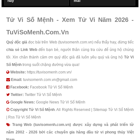
nay
mai
Tử Vi Số Mệnh - Xem Tử Vi Năm 2026 -
TuViSoMenh.Com.Vn
Quý độc giả
đọc bài trên Web (tuvisomenh.com.vn) nếu thấy hay, đừng tiếc
chia sẻ Link Web
đến bạn bè, người thân cùng tra cứu để ủng hộ chúng
tôi. Xin chân thành cảm ơn quý độc giả đã luôn yêu quý và ủng hộ
Tử Vi
Số Mệnh
trong suốt chặng đường vừa qua!
Website:
https://tuvisomenh.com.vn/
Email:
tuvisomenh.com.vn@gmail.com
Facebook:
Facebook Tử Vi Số Mệnh
Twitter:
Twitter Tử Vi Số Mệnh
Google News:
Google News Tử Vi Số Mệnh
Copyright
Tử Vi Số Mệnh
. All Rights Reserved |
Sitemap Tử Vi Số Mệnh
|
Rss Tử Vi Số Mệnh
Trang Web (tuvisomenh.com.vn) được xây dựng và phát triển từ
năm 2002 - 2026 bởi các chuyên gia hàng đầu tử vi phong thủy Việt
Nam.