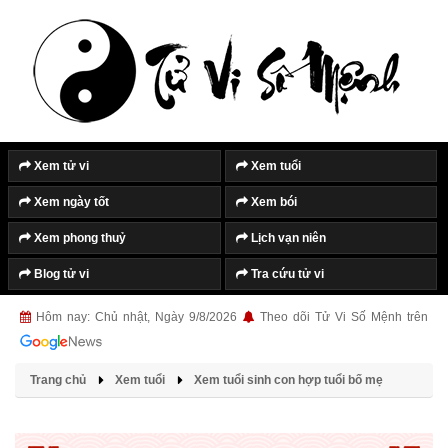
Tắt quảng cáo
Xem tử vi
Xem tuổi
Xem ngày tốt
Xem bói
Xem phong thuỷ
Lịch vạn niên
Blog tử vi
Tra cứu tử vi
Hôm nay: Chủ nhật, Ngày 9/8/2026
Theo dõi Tử Vi Số Mệnh trên
Trang chủ
Xem tuổi
Xem tuổi sinh con hợp tuổi bố mẹ