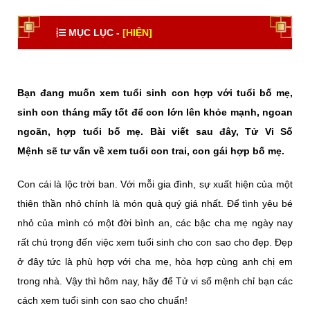
MỤC LỤC -
[HIỆN]
Bạn đang muốn
xem tuổi sinh con
hợp với tuổi bố mẹ,
sinh con tháng mấy tốt để con lớn lên khỏe mạnh, ngoan
ngoãn, hợp tuổi bố mẹ. Bài viết sau đây, Tử Vi Số
Mệnh sẽ tư vấn về xem tuổi con trai, con gái hợp bố mẹ.
Con cái là lộc trời ban. Với mỗi gia đình, sự xuất hiện của một
thiên thần nhỏ chính là món quà quý giá nhất. Để tình yêu bé
nhỏ của mình có một đời bình an, các bậc cha mẹ ngày nay
rất chú trọng đến việc xem tuổi sinh cho con sao cho đẹp. Đẹp
ở đây tức là phù hợp với cha mẹ, hòa hợp cùng anh chị em
trong nhà. Vậy thì hôm nay, hãy để
Tử vi số mệnh
chỉ bạn các
cách xem tuổi sinh con sao cho chuẩn!