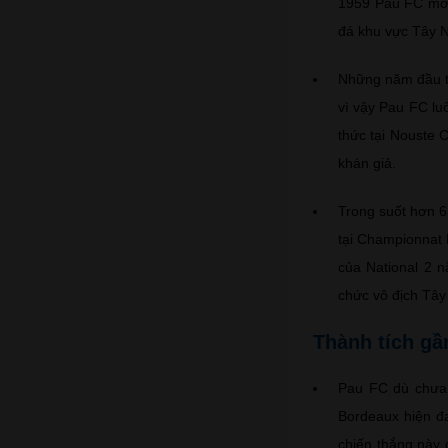
1959 Pau FC mới 
đá khu vực Tây 
Những năm đầu th
vì vậy Pau FC lu
thức tại Nouste 
khán giả.
Trong suốt hơn 6
tại Championnat 
của National 2 
chức vô địch Tâ
Thành tích gầ
Pau FC dù chưa t
Bordeaux hiện đa
chiến thắng này 