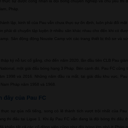
thực sự được công nhận là đội bóng chuyên nghiệp và chủ yếu thi đấ
Nam, Pháp.
ành lập, kinh tế của Pau vẫn chưa thực sự ổn định, luôn phải đối mặt
ôn phải di chuyển tập luyện ở nhiều sân khác nhau cho đến khi có đượ
Camp. Sân động động Nouste Camp với các trang thiết bị thô sơ và sứ
 thập kỷ nỗ lực cố gắng, cho đến năm 2020, lần đầu tiên CLB Pau giàn
National, một giải đấu bóng hạng 3 Pháp. Bên cạnh đó, Pau FC cũng 
năm 1998 và 2016. Những năm đầu ra mắt, tại giải đấu khu vực, Pa
y Nam Pháp năm 1958 và 1968.
n đây của Pau FC
hực sự qúa nổi tiếng, song có lẽ thành tích vượt trội nhất của Pau
ng thi đấu tại Ligue 1. Khi ấy Pau FC vẫn đang là đội bóng thi đấu ở
đã khiến tất cả các cổ động viện cũng như đội bóng lớn nhỏ ở Pháp 