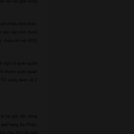
u tại các giải bóng
 với nhiều khó khăn,
c sân tập nhỏ chính
c chứa chỉ với 4031
h ngôi vị quán quân
trở thành quán quân
u FC cũng đem về 2
 là hạ gục đội bóng
 giải hạng ba Pháp,
nhìn Pau FC với một