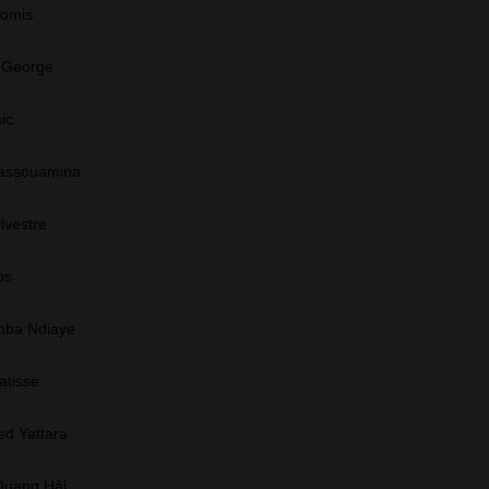
Gomis
 George
ic
Bassouamina
lvestre
os
ba Ndiaye
atisse
d Yattara
Quang Hải