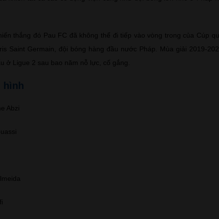
hiến thắng đó Pau FC đã không thể đi tiếp vào vòng trong của Cúp qu
Paris Saint Germain, đội bóng hàng đầu nước Pháp. Mùa giải 2019-2
ấu ở Ligue 2 sau bao năm nỗ lực, cố gắng.
 hình
e Abzi
ouassi
Almeida
i