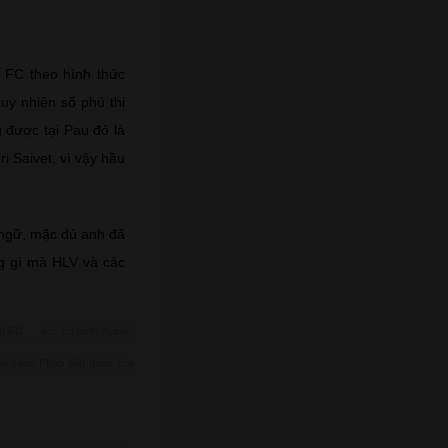
 FC theo hình thức
uy nhiên số phủ thi
 được tại Pau đó là
i Saivet, vì vậy hầu
 ngữ, mặc dù anh đã
g gì mà HLV và các
au FC
lịch sử hình thành
ải sang Pháp đầu quân cho