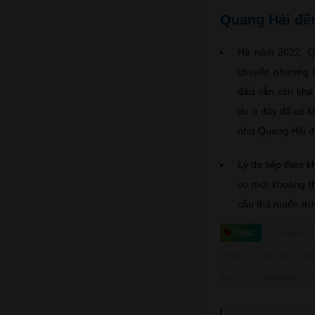
Quang Hải đến
Hè năm 2022, Qu
chuyển nhượng tự
đấu vẫn còn khá 
do ở đây đã có k
như Quang Hải đề
Lý do tiếp theo 
có một khoảng t
cầu thủ muốn tru
Tags:
câu lạc bộ
thành tích gần đây
câu
Pau FC
thành tích của 