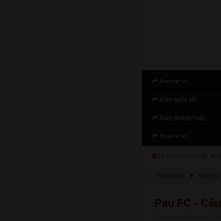
Xem tử vi
Xem ngày tốt
Xem phong thuỷ
Blog tử vi
Hôm nay: Thứ bảy, Ng
Trang chủ
Blog tử 
Pau FC - Câu
(Tuvisomenh.com.vn) Câu