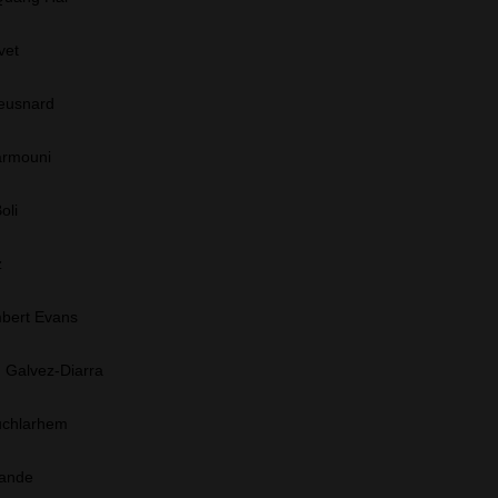
vet
Beusnard
armouni
oli
z
bert Evans
 Galvez-Diarra
uchlarhem
iande