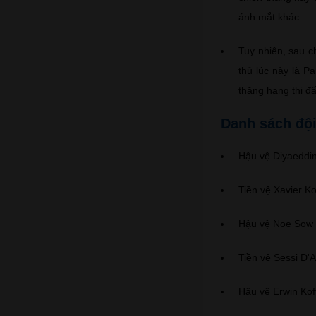
ánh mắt khác.
Tuy nhiên, sau c
thủ lúc này là 
thăng hạng thi đ
Danh sách đội
Hậu vệ Diyaeddin
Tiền vệ Xavier K
Hậu vệ Noe Sow
Tiền vệ Sessi D'
Hậu vệ Erwin Koff