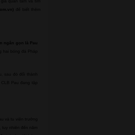
 giả quan tâm và tìm
com.vn)
để biết thêm
ên ngắn gọn là Pau
ng hai bóng đá Pháp
, sau đó đổi thành
. CLB Pau đang tập
au và tu viện trưởng
, tuy nhiên đến năm