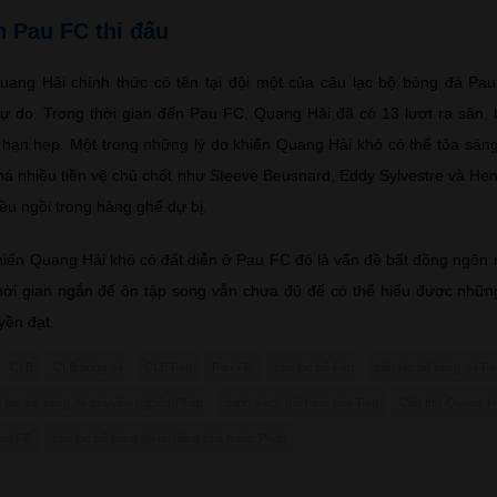
 Pau FC thi đấu
ang Hải chính thức có tên tại đội một của câu lạc bộ bóng đá Pau
 do. Trong thời gian đến Pau FC, Quang Hải đã có 13 lượt ra sân, t
hạn hẹp. Một trong những lý do khiến Quang Hải khó có thể tỏa sáng
há nhiều tiền vệ chủ chốt như Steeve Beusnard, Eddy Sylvestre và Henr
u ngồi trong hàng ghế dự bị.
khiến Quang Hải khó có đất diễn ở Pau FC đó là vấn đề bất đồng ngôn
hời gian ngắn để ôn tập song vẫn chưa đủ để có thể hiểu được nhữn
yền đạt.
CLB
CLB bóng đá
CLB Pau
Pau FC
câu lạc bộ Pau
câu lạc bộ bóng đá P
 lạc bộ bóng đá chuyên nghiệp Pháp
danh sách đội hình của Pau
Cầu thủ Quang H
Pau FC
câu lạc bộ bóng đá tài năng của nước Pháp