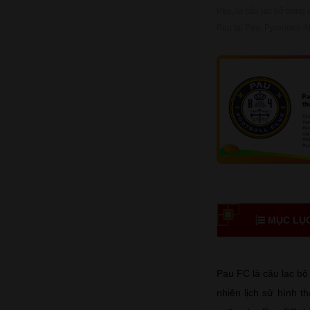
Pau, là câu lạc bộ bóng 
Pau tại Pau, Pyrenees-At
MỤC LỤC 
Pau FC là câu lạc bộ
nhiên lịch sử hình t