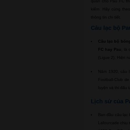
quân cho Pau FC thì
kiếm. Hãy cùng theo
thông tin chi tiết.
Câu lạc bộ Pa
Câu lạc bộ bóng
FC hay Pau
, là
(Ligue 2). Hiện n
Năm 1920, câu l
Football-Club d
luyện và thi đấu
Lịch sử của P
Ban đầu câu lạc 
Lafourcade chịu 