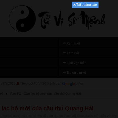
Tắt quảng cáo
Xem tuổi
Xem bói
Lịch vạn niên
Tra cứu tử vi
ày 8/8/2026
Theo dõi Tử Vi Số Mệnh trên
vi
Pau FC - Câu lạc bộ mới của cầu thủ Quang Hải
 lạc bộ mới của cầu thủ Quang Hải
 lạc bộ bóng đá Pau có tên đầy đủ là Pau Football Club, được biết đến với tê