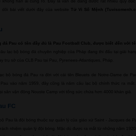
 không hẳn ai cũng rõ. Đây là vấn đề đang được rất nhiều quý độc
 dõi bài viết dưới đây của website
Tử Vi Số Mệnh (Tuvisomenh.
u
 đá Pau có tên đầy đủ là Pau Football Club, được biết đến với t
 câu lạc bộ bóng đá chuyên nghiệp của Pháp đang thi đấu tại giải hạ
ay trụ sở của CLB Pau tại Pau, Pyrenees-Atlantiques, Pháp.
ạc bộ bóng đá Pau ra đời với cái tên Bleuets de Notre-Dame de Pau
e Pau vào năm 1959, đây cũng là năm câu lạc bộ chính thức ra mắt
 tại sân vận động Nouste Camp với tổng sức chứa hơn 4000 khán giả.
au FC
bộ Pau là đội bóng thuộc sự quản lý của giáo xứ Saint - Jacques de P
trách nhiệm quản lý đội bóng. Mặc dù được ra mắt từ những năm 1920