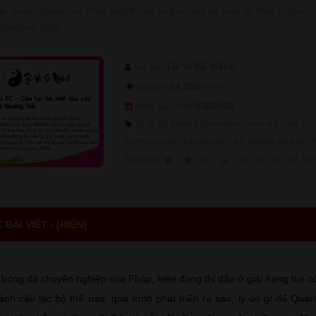
đá chuyên nghiệp của Pháp đang thi đấu tại giải hạng hai bóng đá Pháp (Ligue 2)
lantiques, Pháp.
Tử Vi Số Mệnh
Tác giả:
24,010
Độc giả:
(View)
8/8/2026
Ngày cập nhật:
Tử Vi Số Mệnh (Tuvisomenh.com.vn) luôn luôn 
lượng và mới nhất đem đến trải nghiệm hữu ích c
1
2
3
4
5
(
2
sao
37
đán
Ðánh giá:
BÀI VIẾT -
[HIỆN]
 bóng đá chuyên nghiệp của Pháp, hiện đang thi đấu ở giải hạng hai 
hành câu lạc bộ thế nào, qúa trình phát triển ra sao, lý do gì để Qua