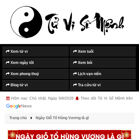
Xem tử vi
Xem tuổi
Xem ngày tốt
Xem bói
Xem phong thuỷ
Lịch vạn niên
Blog tử vi
Tra cứu tử vi
Hôm nay: Chủ nhật, Ngày 9/8/2026
Theo dõi Tử Vi Số Mệnh trên
Trang chủ
Ngày Giỗ Tổ Hùng Vương là gì
NGÀY GIỖ TỔ HÙNG VƯƠNG LÀ GÌ