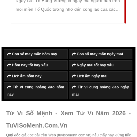
Ngày Giỗ Tổ Hùng Vương là ngày mà người dân trên
mọi miền Tổ Quốc tưởng nhớ đến công lao của các vị
vua Hùng đã có công xây dựng, gìn giữ non sông đất
nước. Lễ hội chính được tổ chức vào ngày mùng 10
tháng 3 âm lịch hàng năm tại đền Hùng, Việt Trì, Phú
Thọ
Con số may mắn hôm nay
Con số may mắn ngày mai
Hôm nay tốt hay xấu
Ngày mai tốt hay xấu
Lịch âm hôm nay
Lịch âm ngày mai
Tử vi cung hoàng đạo hôm
Tử vi cung hoàng đạo ngày
nay
mai
Tử Vi Số Mệnh - Xem Tử Vi Năm 2026 -
TuViSoMenh.Com.Vn
Quý độc giả
đọc bài trên Web (tuvisomenh.com.vn) nếu thấy hay, đừng tiếc