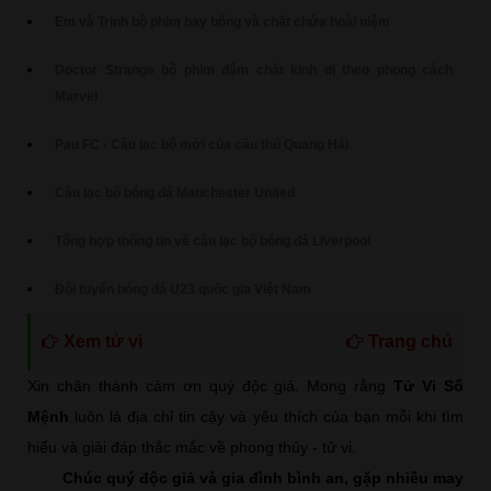
Em và Trịnh bộ phim bay bổng và chất chứa hoài niệm
Doctor Strange bộ phim đậm chất kinh dị theo phong cách
Marvel
Pau FC - Câu lạc bộ mới của cầu thủ Quang Hải
Câu lạc bộ bóng đá Manchester United
Tổng hợp thông tin về câu lạc bộ bóng đá Liverpool
Đội tuyển bóng đá U23 quốc gia Việt Nam
Xem tử vi
Trang chủ
Xin chân thành cảm ơn quý độc giả. Mong rằng
Tử Vi Số
Mệnh
luôn là địa chỉ tin cậy và yêu thích của bạn mỗi khi tìm
hiểu và giải đáp thắc mắc về phong thủy - tử vi.
Chúc quý độc giả và gia đình bình an, gặp nhiều may