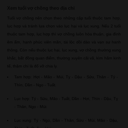
Xem tuổi vợ chồng theo địa chi
Tuổi vợ chồng nên chọn theo những cặp tuổi thuộc tam hợp,
lục hợp và tránh lựa chọn vào lục hại và lục xung. Nếu 2 tuổi
thuộc tam hợp, lục hợp thì vợ chồng luôn hòa thuận, gia đình
êm ấm, hạnh phúc viên mãn, tài lộc dồi dào và vạn sự hanh
thông. Còn nếu thuộc lục hại, lục xung, vợ chồng thường xung
khắc, bất đồng quan điểm, thường xuyên cãi vã, kìm hãm kinh
tế, thậm chí là đổ vỡ chia ly.
Tam hợp: Hợi - Mão - Mùi, Tỵ - Dậu - Sửu, Thân - Tý -
Thìn, Dần - Ngọ - Tuất.
Lục hợp: Tý - Sửu, Mão - Tuất, Dần - Hợi, Thìn - Dậu, Tỵ
- Thân, Ngọ - Mùi.
Lục xung: Tý - Ngọ, Dần - Thân, Sửu - Mùi, Mão - Dậu,