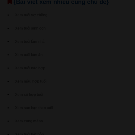
{Bài viết xem nhiều cùng chủ đề}
Xem tuổi vợ chồng
Xem tuổi sinh con
Xem tuổi làm nhà
Xem tuổi làm ăn
Xem tuổi nào hợp
Xem màu hợp tuổi
Xem số hợp tuổi
Xem sao hạn theo tuổi
Xem cung mệnh
Xem tuổi kết hôn