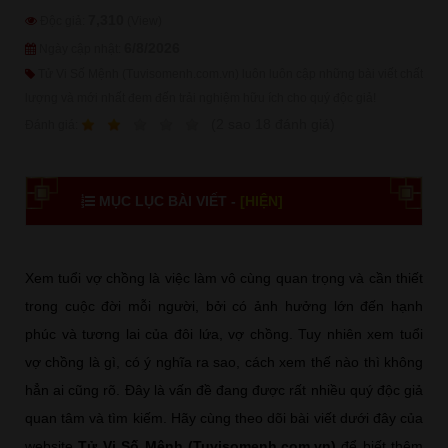
7,310
Độc giả:
(View)
6/8/2026
Ngày cập nhật:
Tử Vi Số Mệnh (Tuvisomenh.com.vn) luôn luôn cập những bài viết chất
lượng và mới nhất đem đến trải nghiệm hữu ích cho quý độc giả!
1
2
3
4
5
(
2
sao
18
đánh giá)
Ðánh giá:
MỤC LỤC BÀI VIẾT -
[HIỆN]
Xem tuổi vợ chồng là việc làm vô cùng quan trọng và cần thiết
trong cuộc đời mỗi người, bởi có ảnh hưởng lớn đến hạnh
phúc và tương lai của đôi lứa, vợ chồng. Tuy nhiên xem tuổi
vợ chồng là gì, có ý nghĩa ra sao, cách xem thế nào thì không
hẳn ai cũng rõ. Đây là vấn đề đang được rất nhiều quý độc giả
quan tâm và tìm kiếm. Hãy cùng theo dõi bài viết dưới đây của
website
Tử Vi Số Mệnh (Tuvisomenh.com.vn)
để biết thêm