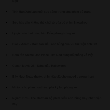
Ngữ
Tinh Hán Xán Lạn ngôi sao sáng trong làng phim cổ trang
Sức hấp dẫn không thể chối từ của bộ phim Snowdrop
Lý giải sức hút của phim Bỗng dưng trúng số
Black Adam - Bom tấn siêu anh hùng của Vũ trụ Điện ảnh DC
Bom tấn Anime One Piece Film Red bùng nổ phòng vé Việt
Conan Movie 25 - Nàng dâu Halloween
Bẫy Ngọt Ngào thước phim đắt giá cho người trưởng thành
Minions bộ phim hoạt hình phá kỷ lục phòng vé
Người Dơi - The Batman bộ phim siêu anh hùng hay nhất hiện
nay