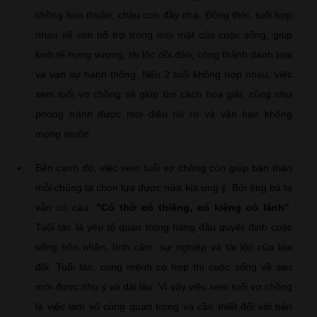
chồng hòa thuận, cháu con đầy nhà. Đồng thời, tuổi hợp
nhau sẽ còn bổ trợ trong mọi mặt của cuộc sống, giúp
kinh tế hưng vượng, tài lộc dồi dào, công thành danh toại
và vạn sự hanh thông. Nếu 2 tuổi không hợp nhau, việc
xem tuổi vợ chồng sẽ giúp tìm cách hóa giải, cũng như
phòng tránh được mọi điều rủi ro và vận hạn không
mong muốn.
Bên cạnh đó, việc xem tuổi vợ chồng còn giúp bản thân
mỗi chúng ta chọn lựa được nửa kia ưng ý. Bởi ông bà ta
vẫn có câu:
"Có thờ có thiêng, có kiêng có lành"
.
Tuổi tác là yếu tố quan trọng hàng đầu quyết định cuộc
sống hôn nhân, tình cảm, sự nghiệp và tài lộc của lứa
đôi. Tuổi tác, cung mệnh có hợp thì cuộc sống về sau
mới được như ý và dài lâu. Vì vậy việc xem tuổi vợ chồng
là việc làm vô cùng quan trọng và cần thiết đối với bản