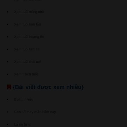
Xem tuổi xông nhà
Xem tuổi kim lâu
Xem tuổi hoang ốc
Xem tuổi tam tai
Xem tuổi thái tuế
Xem trạch tuổi
{Bài viết được xem nhiều}
Bói tình yêu
Con số may mắn hôm nay
Lá số tử vi