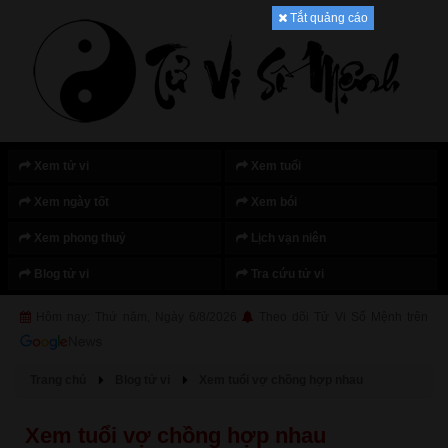
Tắt quảng cáo
Xem tử vi
Xem tuổi
Xem ngày tốt
Xem bói
Xem phong thuỷ
Lịch vạn niên
Blog tử vi
Tra cứu tử vi
Hôm nay: Thứ năm, Ngày 6/8/2026
Theo dõi Tử Vi Số Mệnh trên
Trang chủ
Blog tử vi
Xem tuổi vợ chồng hợp nhau
Xem tuổi vợ chồng hợp nhau