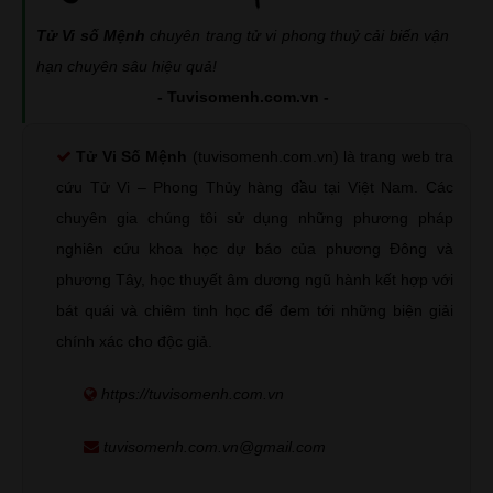
Tử Vi số Mệnh
chuyên trang tử vi phong thuỷ cải biến vận
hạn chuyên sâu hiệu quả!
- Tuvisomenh.com.vn -
Tử Vi Số Mệnh
(tuvisomenh.com.vn) là trang web tra
cứu Tử Vi – Phong Thủy hàng đầu tại Việt Nam. Các
chuyên gia chúng tôi sử dụng những phương pháp
nghiên cứu khoa học dự báo của phương Đông và
phương Tây, học thuyết âm dương ngũ hành kết hợp với
bát quái và chiêm tinh học để đem tới những biện giải
chính xác cho độc giả.
https://tuvisomenh.com.vn
tuvisomenh.com.vn@gmail.com