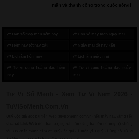
mắn và thành công trong cuộc sống!
Con số may mắn hôm nay
Con số may mắn ngày mai
Hôm nay tốt hay xấu
Ngày mai tốt hay xấu
Lịch âm hôm nay
Lịch âm ngày mai
Tử vi cung hoàng đạo hôm
Tử vi cung hoàng đạo ngày
nay
mai
Tử Vi Số Mệnh - Xem Tử Vi Năm 2026 -
TuViSoMenh.Com.Vn
Quý độc giả
đọc bài trên Web (tuvisomenh.com.vn) nếu thấy hay, đừng tiếc
chia sẻ Link Web
đến bạn bè, người thân cùng tra cứu để ủng hộ chúng
tôi. Xin chân thành cảm ơn quý độc giả đã luôn yêu quý và ủng hộ
Tử Vi
Số Mệnh
trong suốt chặng đường vừa qua!