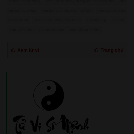
để xem tuổi vợ chồng
xem tuổi vợ chồng hướng đến đối tượng nào
cách
xem tuổi vợ chồng
xem tuổi vợ chồng theo ngũ hành
xem tuổi vợ chồng
theo thiên can
xem tuổi vợ chồng theo địa chi
xem tuổi đẹp
xem tuổi
xem tuổi kết hôn
xem tuổi nào hợp
xem tuổi đẹp kết hôn
Xem tử vi
Trang chủ