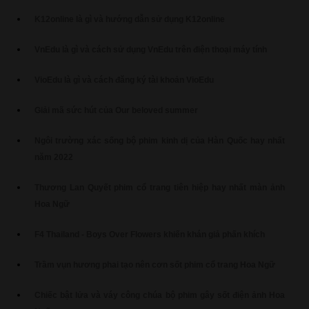
K12online là gì và hướng dẫn sử dụng K12online
VnEdu là gì và cách sử dụng VnEdu trên điện thoại máy tính
VioEdu là gì và cách đăng ký tài khoản VioEdu
Giải mã sức hút của Our beloved summer
Ngôi trường xác sống bộ phim kinh dị của Hàn Quốc hay nhất
năm 2022
Thương Lan Quyết phim cổ trang tiên hiệp hay nhất màn ảnh
Hoa Ngữ
F4 Thailand - Boys Over Flowers khiến khán giả phấn khích
Trầm vụn hương phai tạo nên cơn sốt phim cổ trang Hoa Ngữ
Chiếc bật lửa và váy công chúa bộ phim gây sốt điện ảnh Hoa