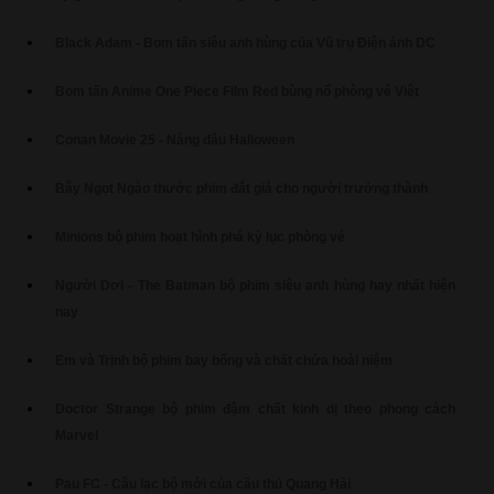
Black Adam - Bom tấn siêu anh hùng của Vũ trụ Điện ảnh DC
Bom tấn Anime One Piece Film Red bùng nổ phòng vé Việt
Conan Movie 25 - Nàng dâu Halloween
Bẫy Ngọt Ngào thước phim đắt giá cho người trưởng thành
Minions bộ phim hoạt hình phá kỷ lục phòng vé
Người Dơi - The Batman bộ phim siêu anh hùng hay nhất hiện
nay
Em và Trịnh bộ phim bay bổng và chất chứa hoài niệm
Doctor Strange bộ phim đậm chất kinh dị theo phong cách
Marvel
Pau FC - Câu lạc bộ mới của cầu thủ Quang Hải