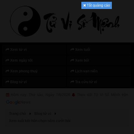
Tắt quảng cáo
Xem tử vi
Xem tuổi
Xem ngày tốt
Xem bói
Xem phong thuỷ
Lịch vạn niên
Blog tử vi
Tra cứu tử vi
Hôm nay: Thứ sáu, Ngày 7/8/2026
Theo dõi Tử Vi Số Mệnh trên
Trang chủ
Blog tử vi
Xem tuổi kết hôn chọn năm cưới hỏi