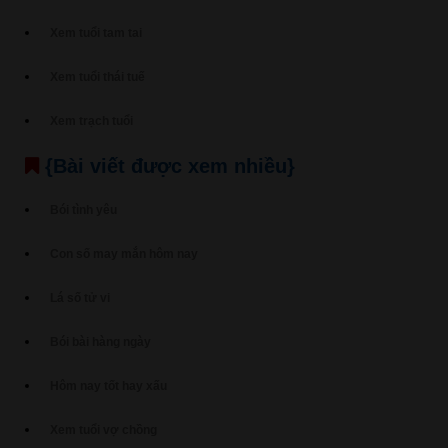
Xem tuổi tam tai
Xem tuổi thái tuế
Xem trạch tuổi
{Bài viết được xem nhiều}
Bói tình yêu
Con số may mắn hôm nay
Lá số tử vi
Bói bài hàng ngày
Hôm nay tốt hay xấu
Xem tuổi vợ chồng