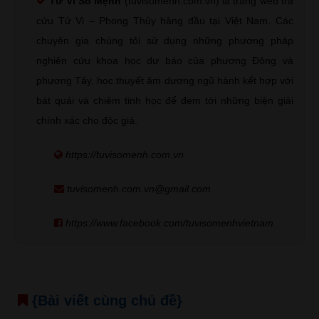
Tử Vi Số Mệnh
(tuvisomenh.com.vn) là trang web tra
cứu Tử Vi – Phong Thủy hàng đầu tại Việt Nam. Các
chuyên gia chúng tôi sử dụng những phương pháp
nghiên cứu khoa học dự báo của phương Đông và
phương Tây, học thuyết âm dương ngũ hành kết hợp với
bát quái và chiêm tinh học để đem tới những biện giải
chính xác cho độc giả.
https://tuvisomenh.com.vn
tuvisomenh.com.vn@gmail.com
https://www.facebook.com/tuvisomenhvietnam
{Bài viết cùng chủ đề}