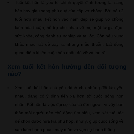
Tuổi kết hôn là yếu tố chính quyết định tương lai sang
hèn hay giàu sang phú quý của cặp vợ chồng. Bởi nếu 2
tuổi hợp nhau, kết hôn vào năm đẹp sẽ giúp vợ chồng
luôn hòa thuận, hỗ trợ cho nhau về mọi mặt từ gia đạo,
sức khỏe, công danh sự nghiệp và tài lộc. Còn nếu xung
khắc nhau rất dễ xảy ra những mẫu thuẫn, bất đồng
quan điểm khiến cuộc hôn nhân đổ vỡ và tan rã.
Xem tuổi kết hôn hướng đến đối tượng
nào?
Xem tuổi kết hôn chủ yếu dành cho những đôi lứa yêu
nhau, đang có ý định tiến xa hơn tới cuộc sống hôn
nhân. Kết hôn là việc đại sự của cả đời người, vì vậy bản
thân mỗi người nên chủ động tìm hiểu, xem xét tuổi tác
để chọn được nửa kia phù hợp, như ý, giúp cuộc sống về
sau luôn hạnh phúc, may mắn và vạn sự hanh thông.