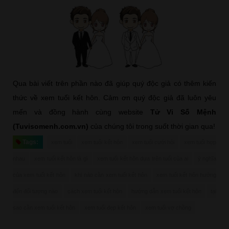
Qua bài viết trên phần nào đã giúp quý độc giả có thêm kiến
thức về xem tuổi kết hôn. Cảm ơn quý độc giả đã luôn yêu
mến và đồng hành cùng website
Tử Vi Số Mệnh
(Tuvisomenh.com.vn)
của chúng tôi trong suốt thời gian qua!
Tags:
xem tuổi
xem tuổi kết hôn
xem tuổi cưới hỏi
xem tuổi hợp
nhau
xem tuổi kết hôn là gì
xem tuổi kết hôn dựa trên tuổi của ai
ý nghĩa
của xem tuổi kết hôn
khi nào cần xem tuổi kết hôn
xem tuổi kết hôn hướng
đến đối tượng nào
cách xem tuổi kết hôn
hướng dẫn xem tuổi kết hôn
tại
sao cần xem tuổi kết hôn
xem tuổi đẹp kết hôn
xem tuổi vợ chồng