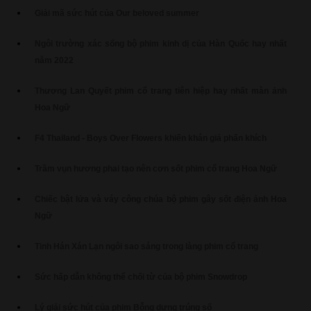
Giải mã sức hút của Our beloved summer
Ngôi trường xác sống bộ phim kinh dị của Hàn Quốc hay nhất
năm 2022
Thương Lan Quyết phim cổ trang tiên hiệp hay nhất màn ảnh
Hoa Ngữ
F4 Thailand - Boys Over Flowers khiến khán giả phấn khích
Trầm vụn hương phai tạo nên cơn sốt phim cổ trang Hoa Ngữ
Chiếc bật lửa và váy công chúa bộ phim gây sốt điện ảnh Hoa
Ngữ
Tinh Hán Xán Lạn ngôi sao sáng trong làng phim cổ trang
Sức hấp dẫn không thể chối từ của bộ phim Snowdrop
Lý giải sức hút của phim Bỗng dưng trúng số