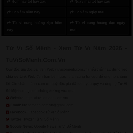
Hôm nay tốt hay xấu
Ngày mai tốt hay xấu
Lịch âm hôm nay
Lịch âm ngày mai
Tử vi cung hoàng đạo hôm
Tử vi cung hoàng đạo ngày
nay
mai
Tử Vi Số Mệnh - Xem Tử Vi Năm 2026 -
TuViSoMenh.Com.Vn
Quý độc giả
đọc bài trên Web (tuvisomenh.com.vn) nếu thấy hay, đừng tiếc
chia sẻ Link Web
đến bạn bè, người thân cùng tra cứu để ủng hộ chúng
tôi. Xin chân thành cảm ơn quý độc giả đã luôn yêu quý và ủng hộ
Tử Vi
Số Mệnh
trong suốt chặng đường vừa qua!
Website:
https://tuvisomenh.com.vn/
Email:
tuvisomenh.com.vn@gmail.com
Facebook:
Facebook Tử Vi Số Mệnh
Twitter:
Twitter Tử Vi Số Mệnh
Google News:
Google News Tử Vi Số Mệnh