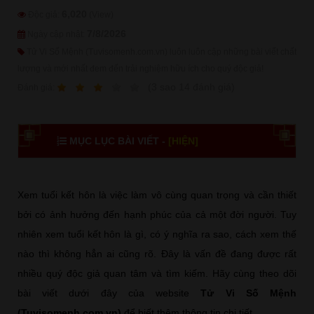
6,020
Độc giả:
(View)
7/8/2026
Ngày cập nhật:
Tử Vi Số Mệnh (Tuvisomenh.com.vn) luôn luôn cập những bài viết chất
lượng và mới nhất đem đến trải nghiệm hữu ích cho quý độc giả!
1
2
3
4
5
(
3
sao
14
đánh giá)
Ðánh giá:
MỤC LỤC BÀI VIẾT -
[HIỆN]
Xem tuổi kết hôn là việc làm vô cùng quan trọng và cần thiết
bởi có ảnh hưởng đến hạnh phúc của cả một đời người. Tuy
nhiên xem tuổi kết hôn là gì, có ý nghĩa ra sao, cách xem thế
nào thì không hẳn ai cũng rõ. Đây là vấn đề đang được rất
nhiều quý độc giả quan tâm và tìm kiếm. Hãy cùng theo dõi
bài viết dưới đây của website
Tử Vi Số Mệnh
(Tuvisomenh.com.vn)
để biết thêm thông tin chi tiết.