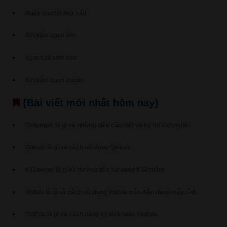
Ngày mai tốt hay xấu
Xin xăm quan âm
Xem tuổi sinh con
Xin xăm quan thánh
{Bài viết mới nhất hôm nay}
Violympic là gì và những điều cần biết về kỳ thi Violympic
Quizziz là gì và cách sử dụng Quizziz
K12online là gì và hướng dẫn sử dụng K12online
VnEdu là gì và cách sử dụng VnEdu trên điện thoại máy tính
VioEdu là gì và cách đăng ký tài khoản VioEdu