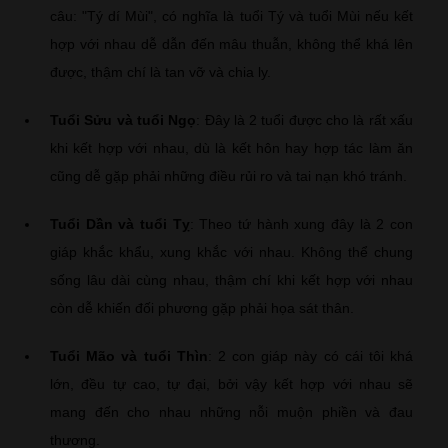
câu: "Tý dí Mùi", có nghĩa là tuổi Tý và tuổi Mùi nếu kết
hợp với nhau dễ dẫn đến mâu thuẫn, không thể khá lên
được, thậm chí là tan vỡ và chia ly.
Tuổi Sửu và tuổi Ngọ
: Đây là 2 tuổi được cho là rất xấu
khi kết hợp với nhau, dù là kết hôn hay hợp tác làm ăn
cũng dễ gặp phải những điều rủi ro và tai nạn khó tránh.
Tuổi Dần và tuổi Tỵ
: Theo tứ hành xung đây là 2 con
giáp khắc khẩu, xung khắc với nhau. Không thể chung
sống lâu dài cùng nhau, thậm chí khi kết hợp với nhau
còn dễ khiến đối phương gặp phải họa sát thân.
Tuổi Mão và tuổi Thìn
: 2 con giáp này có cái tôi khá
lớn, đều tự cao, tự đại, bởi vậy kết hợp với nhau sẽ
mang đến cho nhau những nỗi muộn phiền và đau
thương.