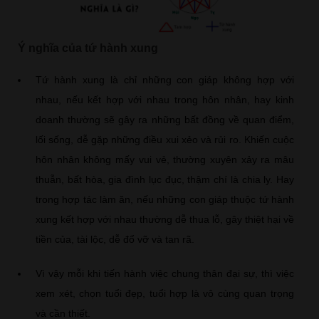
Ý nghĩa của tứ hành xung
Tứ hành xung là chỉ những con giáp không hợp với
nhau, nếu kết hợp với nhau trong hôn nhân, hay kinh
doanh thường sẽ gây ra những bất đồng về quan điểm,
lối sống, dễ gặp những điều xui xẻo và rủi ro. Khiến cuộc
hôn nhân không mấy vui vẻ, thường xuyên xảy ra mâu
thuẫn, bất hòa, gia đình lục đục, thậm chí là chia ly. Hay
trong hợp tác làm ăn, nếu những con giáp thuộc tứ hành
xung kết hợp với nhau thường dễ thua lỗ, gây thiệt hại về
tiền của, tài lộc, dễ đổ vỡ và tan rã.
Vì vậy mỗi khi tiến hành việc chung thân đại sự, thì việc
xem xét, chọn tuổi đẹp, tuổi hợp là vô cùng quan trọng
và cần thiết.