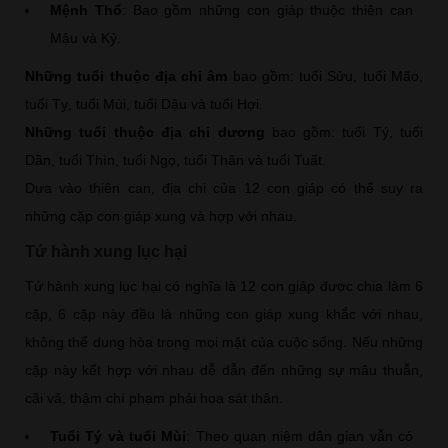
Mệnh Thổ
: Bao gồm những con giáp thuộc thiên can
Mậu và Kỷ.
Những tuổi thuộc địa chi âm
bao gồm: tuổi Sửu, tuổi Mão,
tuổi Tỵ, tuổi Mùi, tuổi Dậu và tuổi Hợi.
Những tuổi thuộc địa chi dương
bao gồm: tuổi Tý, tuổi
Dần, tuổi Thìn, tuổi Ngọ, tuổi Thân và tuổi Tuất.
Dựa vào thiên can, địa chi của 12 con giáp có thể suy ra
những cặp con giáp xung và hợp với nhau.
Tứ hành xung lục hại
Tứ hành xung lục hại có nghĩa là 12 con giáp được chia làm 6
cặp, 6 cặp này đều là những con giáp xung khắc với nhau,
không thể dung hòa trong mọi mặt của cuộc sống. Nếu những
cặp này kết hợp với nhau dễ dẫn đến những sự mâu thuẫn,
cãi vã, thậm chí phạm phải họa sát thân.
Tuổi Tý và tuổi Mùi
: Theo quan niệm dân gian vẫn có