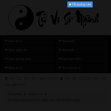
Tắt quảng cáo
Xem tử vi
Xem tuổi
Xem ngày tốt
Xem bói
Xem phong thuỷ
Lịch vạn niên
Blog tử vi
Tra cứu tử vi
Hôm nay: Thứ năm, Ngày 6/8/2026
Theo dõi Tử Vi Số Mệnh trên
Trang chủ
Blog tử vi
Tứ hành xung là gì và ý nghĩa của tuổi tứ hành xung