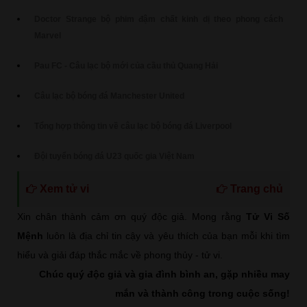
Doctor Strange bộ phim đậm chất kinh dị theo phong cách
Marvel
Pau FC - Câu lạc bộ mới của cầu thủ Quang Hải
Câu lạc bộ bóng đá Manchester United
Tổng hợp thông tin về câu lạc bộ bóng đá Liverpool
Đội tuyển bóng đá U23 quốc gia Việt Nam
Xem tử vi
Trang chủ
Xin chân thành cảm ơn quý độc giả. Mong rằng
Tử Vi Số
Mệnh
luôn là địa chỉ tin cậy và yêu thích của bạn mỗi khi tìm
hiểu và giải đáp thắc mắc về phong thủy - tử vi.
Chúc quý độc giả và gia đình bình an, gặp nhiều may
mắn và thành công trong cuộc sống!