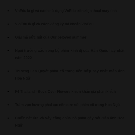
VnEdu là gì và cách sử dụng VnEdu trên điện thoại máy tính
VioEdu là gì và cách đăng ký tài khoản VioEdu
Giải mã sức hút của Our beloved summer
Ngôi trường xác sống bộ phim kinh dị của Hàn Quốc hay nhất
năm 2022
Thương Lan Quyết phim cổ trang tiên hiệp hay nhất màn ảnh
Hoa Ngữ
F4 Thailand - Boys Over Flowers khiến khán giả phấn khích
Trầm vụn hương phai tạo nên cơn sốt phim cổ trang Hoa Ngữ
Chiếc bật lửa và váy công chúa bộ phim gây sốt điện ảnh Hoa
Ngữ