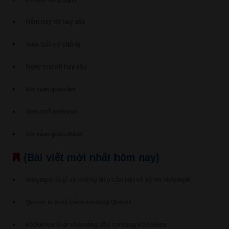
Hôm nay tốt hay xấu
Xem tuổi vợ chồng
Ngày mai tốt hay xấu
Xin xăm quan âm
Xem tuổi sinh con
Xin xăm quan thánh
{Bài viết mới nhất hôm nay}
Violympic là gì và những điều cần biết về kỳ thi Violympic
Quizziz là gì và cách sử dụng Quizziz
K12online là gì và hướng dẫn sử dụng K12online