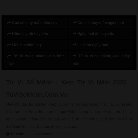
Con số may mắn hôm nay
Con số may mắn ngày mai
Hôm nay tốt hay xấu
Ngày mai tốt hay xấu
Lịch âm hôm nay
Lịch âm ngày mai
Tử vi cung hoàng đạo hôm
Tử vi cung hoàng đạo ngày
nay
mai
Tử Vi Số Mệnh - Xem Tử Vi Năm 2026 -
TuViSoMenh.Com.Vn
Quý độc giả
đọc bài trên Web (tuvisomenh.com.vn) nếu thấy hay, đừng tiếc
chia sẻ Link Web
đến bạn bè, người thân cùng tra cứu để ủng hộ chúng
tôi. Xin chân thành cảm ơn quý độc giả đã luôn yêu quý và ủng hộ
Tử Vi
Số Mệnh
trong suốt chặng đường vừa qua!
Website:
https://tuvisomenh.com.vn/