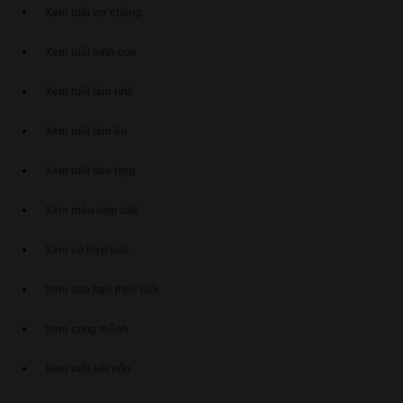
Xem tuổi vợ chồng
Xem tuổi sinh con
Xem tuổi làm nhà
Xem tuổi làm ăn
Xem tuổi nào hợp
Xem màu hợp tuổi
Xem số hợp tuổi
Xem sao hạn theo tuổi
Xem cung mệnh
Xem tuổi kết hôn