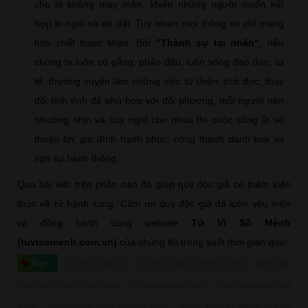
cho là không may mắn, khiến những người muốn kết
hợp lo ngại và dè dặt. Tuy nhiên mọi thông tin chỉ mang
tính chất tham khảo. Bởi
"Thành sự tại nhân"
, nếu
chúng ta luôn cố gắng, phấn đấu, luôn sống đạo đức, tử
tế, thường xuyên làm những việc từ thiện, tích đức, thay
đổi tính tình để phù hợp với đối phương, mỗi người nên
nhường nhịn và suy nghĩ cho nhau thì cuộc sống ắt sẽ
thuận lợi, gia đình hạnh phúc, công thành danh toại và
vạn sự hanh thông.
Qua bài viết trên phần nào đã giúp quý độc giả có thêm kiến
thức về tứ hành xung. Cảm ơn quý độc giả đã luôn yêu mến
và đồng hành cùng website
Tử Vi Số Mệnh
(tuvisomenh.com.vn)
của chúng tôi trong suốt thời gian qua!
Tags:
tứ hành xung là gì
tứ hành xung là những tuổi nào
nguồn gốc
xuất hiện tên gọi tứ hành xung
ý nghĩa tứ hành xung
cách tính tuổi tứ hành
xung
các con giáp thuộc tứ hành xung
những điều cần biết về tứ hành