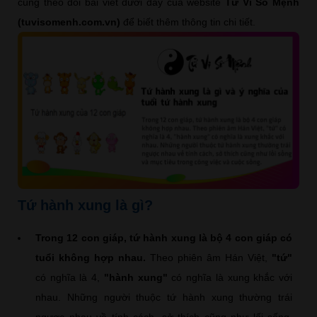
cùng theo dõi bài viết dưới đây của website
Tử Vi Số Mệnh
(tuvisomenh.com.vn)
để biết thêm thông tin chi tiết.
Tứ hành xung là gì?
Trong 12 con giáp, tứ hành xung là bộ 4 con giáp có
tuổi không hợp nhau.
Theo phiên âm Hán Việt,
"tứ"
có nghĩa là 4,
"hành xung"
có nghĩa là xung khắc với
nhau. Những người thuộc tứ hành xung thường trái
ngược nhau về tính cách, sở thích cũng như lối sống,