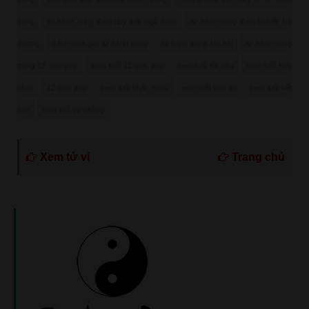
xung
tứ hành xung theo quy luật ngũ hành
tứ hành xung theo thuyết âm
dương
cách hóa giải tứ hành xung
tứ hành xung lục hại
tứ hành xung
trong 12 con giáp
xem tuổi 12 con giáp
xem tuổi tốt xấu
xem tuổi hợp
nhau
12 con giáp
xem tuổi khắc nhau
xem tuổi làm ăn
xem tuổi kết
hôn
xem tuổi vợ chồng
Xem tử vi
Trang chủ