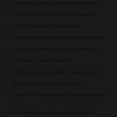
Tinh Hán Xán Lạn ngôi sao sáng trong làng phim cổ trang
Sức hấp dẫn không thể chối từ của bộ phim Snowdrop
Lý giải sức hút của phim Bỗng dưng trúng số
Black Adam - Bom tấn siêu anh hùng của Vũ trụ Điện ảnh DC
Bom tấn Anime One Piece Film Red bùng nổ phòng vé Việt
Conan Movie 25 - Nàng dâu Halloween
Bẫy Ngọt Ngào thước phim đắt giá cho người trưởng thành
Minions bộ phim hoạt hình phá kỷ lục phòng vé
Người Dơi - The Batman bộ phim siêu anh hùng hay nhất hiện
nay
Em và Trịnh bộ phim bay bổng và chất chứa hoài niệm