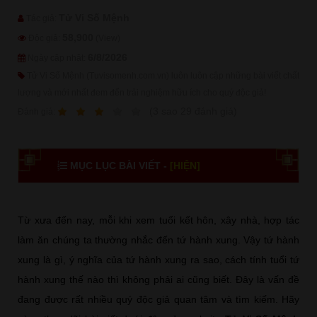
Tử Vi Số Mệnh
Tác giả:
58,900
Độc giả:
(View)
6/8/2026
Ngày cập nhật:
Tử Vi Số Mệnh (Tuvisomenh.com.vn) luôn luôn cập những bài viết chất
lượng và mới nhất đem đến trải nghiệm hữu ích cho quý độc giả!
1
2
3
4
5
(
3
sao
29
đánh giá)
Ðánh giá:
MỤC LỤC BÀI VIẾT -
[HIỆN]
Từ xưa đến nay, mỗi khi xem tuổi kết hôn, xây nhà, hợp tác
làm ăn chúng ta thường nhắc đến tứ hành xung. Vậy tứ hành
xung là gì, ý nghĩa của tứ hành xung ra sao, cách tính tuổi tứ
hành xung thế nào thì không phải ai cũng biết. Đây là vấn đề
đang được rất nhiều quý độc giả quan tâm và tìm kiếm. Hãy