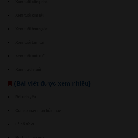
Xem tuổi xông nhà
Xem tuổi kim lâu
Xem tuổi hoang ốc
Xem tuổi tam tai
Xem tuổi thái tuế
Xem trạch tuổi
{Bài viết được xem nhiều}
Bói tình yêu
Con số may mắn hôm nay
Lá số tử vi
Bói bài hàng ngày