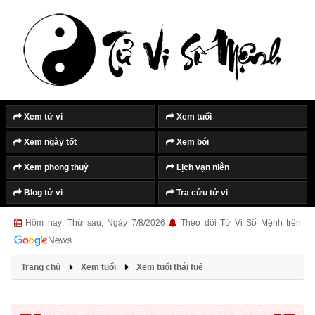
Tắt quảng cáo
Xem tử vi
Xem tuổi
Xem ngày tốt
Xem bói
Xem phong thuỷ
Lịch vạn niên
Blog tử vi
Tra cứu tử vi
Hôm nay: Thứ sáu, Ngày 7/8/2026
Theo dõi Tử Vi Số Mệnh trên
Trang chủ
Xem tuổi
Xem tuổi thái tuế