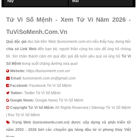
nay
mai
Tử Vi Số Mệnh - Xem Tử Vi Năm 2026 -
TuViSoMenh.Com.Vn
Quý độc giả
đọc bài trên Web (tuvisomenh.com.vn) nếu thấy hay, đừng tiếc
chia sẻ Link Web
đến bạn bè, người thân cùng tra cứu để ủng hộ chúng
tôi. Xin chân thành cảm ơn quý độc giả đã luôn yêu quý và ủng hộ
Tử Vi
Số Mệnh
trong suốt chặng đường vừa qua!
Website:
https://tuvisomenh.com.vn/
Email:
tuvisomenh.com.vn@gmail.com
Facebook:
Facebook Tử Vi Số Mệnh
Twitter:
Twitter Tử Vi Số Mệnh
Google News:
Google News Tử Vi Số Mệnh
Copyright
Tử Vi Số Mệnh
. All Rights Reserved |
Sitemap Tử Vi Số Mệnh
|
Rss Tử Vi Số Mệnh
Trang Web (tuvisomenh.com.vn) được xây dựng và phát triển từ
năm 2002 - 2026 bởi các chuyên gia hàng đầu tử vi phong thủy Việt