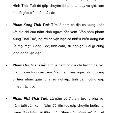
Hình Thái Tuế dễ gặp chuyện thị phi, tai bay vạ gió, làm
ăn dễ gặp biến cố phá sản…
Phạm Xung Thái Tuế
: Tức là năm có địa chi xung khắc
với địa chi của năm sinh người cần xem. Vào năm phạm
Xung Thái Tuế, người có vận hạn có nhiều biến động lớn
về mọi mặt: Công việc, tình cảm, sự nghiệp. Cái gì cũng
long đong lận đận.
Phạm Hại Thái Tuế
: Tức là năm có địa chi tương hại với
địa chi của tuổi cần xem. Vào năm này người đó thường
bị tiểu nhân quấy phá sự nghiệp, tình cảm cũng gặp
nhiều trắc trở.
Phạm Phá Thái Tuế
: Là năm có địa chi tương phá với
năm tuổi cần xem. Năm đó liên tục gặp chuyện buồn, tai
ương đeo bám, bị tiểu nhân “thọc gậy bánh xe” làm gì