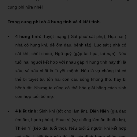
cung phi nữa nhé!
Trong cung phi có 4 hung tinh và 4 kiết tinh.
4 hung tinh:
Tuyệt mạng ( Sát phu/ sát phụ), Họa hại (
nhà có hung khí, dễ ốm đau, bệnh tật), Lục sát ( nhà có
sát khí, chết chóc), Ngũ quỷ (gặp tai họa, tai nạn). Nếu
tuổi hai người kết hợp với nhau gặp 4 hung tinh này thì là
xấu, và xấu nhất là Tuyệt mệnh. Nếu là vợ chồng thì có
thể bị tuyệt tự, tổn hại con cái, sống không thọ, hay bị
bệnh tật. Nhưng ta cũng có thể hóa giải bằng cách sinh
con hợp tuổi bố mẹ.
4 kiết tinh:
Sinh khí (tốt cho làm ăn), Diên Niên (gia đạo
êm ấm, hạnh phúc), Phục Vị (vợ chồng làm ăn thuận lợi),
Thiên Y (kéo dài tuổi thọ). Nếu tuổi 2 người khi kết hợp
mà gặp 4 kiết tinh này thì tốt, gia đình hạnh phúc, mọi