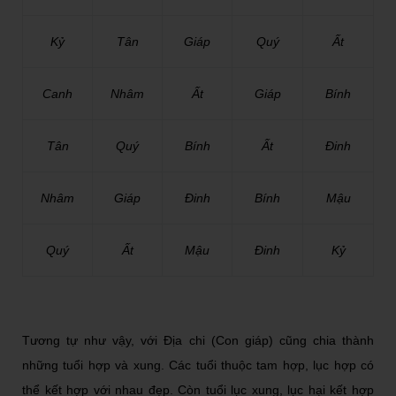
Kỷ
Tân
Giáp
Quý
Ất
Canh
Nhâm
Ất
Giáp
Bính
Tân
Quý
Bính
Ất
Đinh
Nhâm
Giáp
Đinh
Bính
Mậu
Quý
Ất
Mậu
Đinh
Kỷ
Tương tự như vậy, với Địa chi (Con giáp) cũng chia thành
những tuổi hợp và xung. Các tuổi thuộc tam hợp, lục hợp có
thể kết hợp với nhau đẹp. Còn tuổi lục xung, lục hại kết hợp