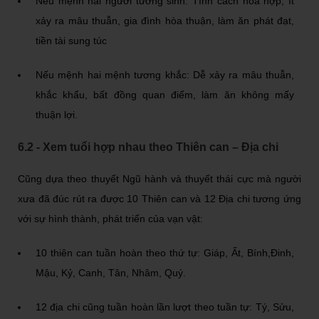
Nếu mệnh hai người tương sinh: Tính cách hòa hợp, ít
xảy ra mâu thuẫn, gia đình hòa thuận, làm ăn phát đạt,
tiền tài sung túc
Nếu mệnh hai mệnh tương khắc: Dễ xảy ra mâu thuẫn,
khắc khẩu, bất đồng quan điểm, làm ăn không mấy
thuận lợi.
6.2 - Xem tuổi hợp nhau theo Thiên can – Địa chi
Cũng dựa theo thuyết Ngũ hành và thuyết thái cực mà người
xưa đã đúc rút ra được 10 Thiên can và 12 Địa chi tương ứng
với sự hình thành, phát triển của vạn vật:
10 thiên can tuần hoàn theo thứ tự: Giáp, Ất, Bính,Đinh,
Mậu, Kỷ, Canh, Tân, Nhâm, Quý.
12 địa chi cũng tuần hoàn lần lượt theo tuần tự: Tý, Sửu,