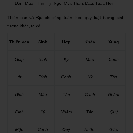
Dần, Mão, Thìn, Tỵ, Ngọ, Mùi, Thân, Dậu, Tuất, Hợi.
Thiên can và Địa chi cũng tuân theo quy luật tương sinh,
tương khắc, ta có:
Thiên can
Sinh
Hợp
Khắc
Xung
Giáp
Bính
Kỷ
Mậu
Canh
Ất
Đinh
Canh
Kỷ
Tân
Bính
Mậu
Tân
Canh
Nhâm
Đinh
Kỷ
Nhâm
Tân
Quý
Mậu
Canh
Quý
Nhâm
Giáp