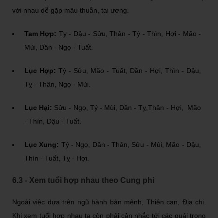
với nhau dễ gặp mâu thuẫn, tai ương.
Tam Hợp:
Tỵ - Dậu - Sửu, Thân - Tý - Thìn, Hợi - Mão -
Mùi, Dần - Ngọ - Tuất.
Lục Hợp:
Tý - Sửu, Mão - Tuất, Dần - Hợi, Thìn - Dậu,
Tỵ - Thân, Ngọ - Mùi.
Lục Hại:
Sửu - Ngọ, Tý - Mùi, Dần - Tỵ,Thân - Hợi, Mão
- Thìn, Dậu - Tuất.
Lục Xung:
Tý - Ngọ, Dần - Thân, Sửu - Mùi, Mão - Dậu,
Thìn - Tuất, Tỵ - Hợi.
6.3 - Xem tuổi hợp nhau theo Cung phi
Ngoài việc dựa trên ngũ hành bản mệnh, Thiên can, Địa chi.
Khi xem tuổi hợp nhau ta còn phải cân nhắc tới các quái trong