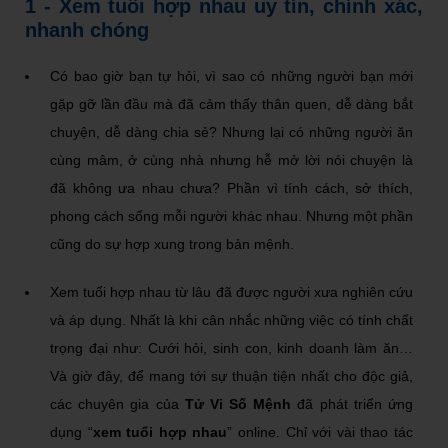
1 - Xem tuổi hợp nhau uy tín, chính xác,
nhanh chóng
Có bao giờ bạn tự hỏi, vì sao có những người bạn mới
gặp gỡ lần đầu mà đã cảm thấy thân quen, dễ dàng bắt
chuyện, dễ dàng chia sẻ? Nhưng lại có những người ăn
cùng mâm, ở cùng nhà nhưng hễ mở lời nói chuyện là
đã không ưa nhau chưa? Phần vì tính cách, sở thích,
phong cách sống mỗi người khác nhau. Nhưng một phần
cũng do sự hợp xung trong bản mệnh.
Xem tuổi hợp nhau từ lâu đã được người xưa nghiên cứu
và áp dụng. Nhất là khi cân nhắc những việc có tính chất
trọng đại như: Cưới hỏi, sinh con, kinh doanh làm ăn…
Và giờ đây, để mang tới sự thuận tiện nhất cho độc giả,
các chuyên gia của
Tử Vi Số Mệnh
đã phát triển ứng
dụng “
xem tuổi hợp nhau
” online. Chỉ với vài thao tác