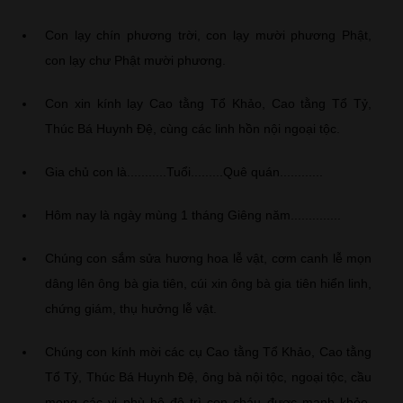
Con lạy chín phương trời, con lạy mười phương Phật,
con lạy chư Phật mười phương.
Con xin kính lạy Cao tằng Tổ Khảo, Cao tằng Tổ Tỷ,
Thúc Bá Huynh Đệ, cùng các linh hồn nội ngoại tộc.
Gia chủ con là...........Tuổi.........Quê quán............
Hôm nay là ngày mùng 1 tháng Giêng năm..............
Chúng con sắm sửa hương hoa lễ vật, cơm canh lễ mọn
dâng lên ông bà gia tiên, cúi xin ông bà gia tiên hiển linh,
chứng giám, thụ hưởng lễ vật.
Chúng con kính mời các cụ Cao tằng Tổ Khảo, Cao tằng
Tổ Tỷ, Thúc Bá Huynh Đệ, ông bà nội tộc, ngoại tộc, cầu
mong các vị phù hộ độ trì con cháu được mạnh khỏe,