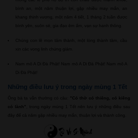
bình an, một năm thuận lợi, gặp nhiều may mắn, an
khang thịnh vượng, một năm 4 tiết, 1 tháng 2 tuần được
bình yên, suôn sẻ, gia đạo êm ấm, vạn sự hanh thông.
Chúng con lẽ mọn tâm thành, một lòng thành tâm, cầu
xin các vong linh chứng giám.
Nam mô A Di Đà Phật! Nam mô A Di Đà Phật! Nam mô A
Di Đà Phật!
Những điều lưu ý trong ngày mùng 1 Tết
Ông bà ta vẫn thường có câu:
"Có thờ có thiêng, có kiêng
có lành"
, trong ngày mùng 1 Tết nên lưu ý những điều sau
đây để cả năm gặp nhiều may mắn, thuận lợi và thành công.