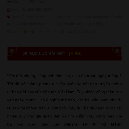
5,760
Độc giả:
(View)
8/8/2026
Ngày cập nhật:
Tử Vi Số Mệnh (Tuvisomenh.com.vn) luôn luôn cập những bài viết chất
lượng và mới nhất đem đến trải nghiệm hữu ích cho quý độc giả!
1
2
3
4
5
(
2
sao
12
đánh giá)
Ðánh giá:
MỤC LỤC BÀI VIẾT -
[HIỆN]
Việc thờ phụng, cúng bái thần linh, gia tiên trong ngày mùng 1
Tết đã trở thành phong tục tập quán và nét đẹp truyền thống
từ bao đời nay của dân tộc Việt Nam. Tuy nhiên cúng thần linh
vào ngày mùng 1 có ý nghĩa thế nào, các bài văn khấn chi tiết
ra sao thì không hẳn ai cũng rõ. Đây là vấn đề đang được rất
nhiều quý độc giả quan tâm và tìm kiếm. Hãy cùng theo dõi
bài viết dưới đây của website
Tử Vi Số Mệnh