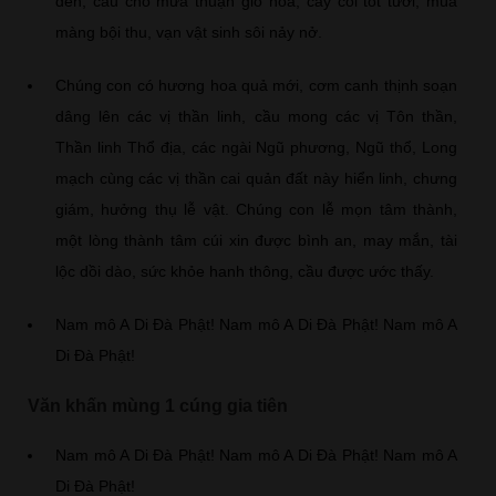
đen, cầu cho mưa thuận gió hòa, cây cối tốt tươi, mùa
màng bội thu, vạn vật sinh sôi nảy nở.
Chúng con có hương hoa quả mới, cơm canh thịnh soạn
dâng lên các vị thần linh, cầu mong các vị Tôn thần,
Thần linh Thổ địa, các ngài Ngũ phương, Ngũ thổ, Long
mạch cùng các vị thần cai quản đất này hiển linh, chưng
giám, hưởng thụ lễ vật. Chúng con lễ mọn tâm thành,
một lòng thành tâm cúi xin được bình an, may mắn, tài
lộc dồi dào, sức khỏe hanh thông, cầu được ước thấy.
Nam mô A Di Đà Phật! Nam mô A Di Đà Phật! Nam mô A
Di Đà Phật!
Văn khấn mùng 1 cúng gia tiên
Nam mô A Di Đà Phật! Nam mô A Di Đà Phật! Nam mô A
Di Đà Phật!