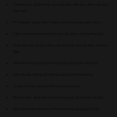
Thương Lan Quyết phim cổ trang tiên hiệp hay nhất màn ảnh
Hoa Ngữ
F4 Thailand - Boys Over Flowers khiến khán giả phấn khích
Trầm vụn hương phai tạo nên cơn sốt phim cổ trang Hoa Ngữ
Chiếc bật lửa và váy công chúa bộ phim gây sốt điện ảnh Hoa
Ngữ
Tinh Hán Xán Lạn ngôi sao sáng trong làng phim cổ trang
Sức hấp dẫn không thể chối từ của bộ phim Snowdrop
Lý giải sức hút của phim Bỗng dưng trúng số
Black Adam - Bom tấn siêu anh hùng của Vũ trụ Điện ảnh DC
Bom tấn Anime One Piece Film Red bùng nổ phòng vé Việt