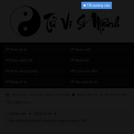
Tắt quảng cáo
Xem tử vi
Xem tuổi
Xem ngày tốt
Xem bói
Xem phong thuỷ
Lịch vạn niên
Blog tử vi
Tra cứu tử vi
Hôm nay: Thứ bảy, Ngày 8/8/2026
Theo dõi Tử Vi Số Mệnh trên
Trang chủ
Blog tử vi
Văn khấn thần linh trong nhà ngày mùng 1 Tết