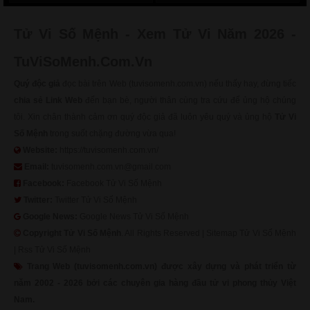
Tử Vi Số Mệnh - Xem Tử Vi Năm 2026 -
TuViSoMenh.Com.Vn
Quý độc giả
đọc bài trên Web (tuvisomenh.com.vn) nếu thấy hay, đừng tiếc
chia sẻ Link Web
đến bạn bè, người thân cùng tra cứu để ủng hộ chúng
tôi. Xin chân thành cảm ơn quý độc giả đã luôn yêu quý và ủng hộ
Tử Vi
Số Mệnh
trong suốt chặng đường vừa qua!
Website:
https://tuvisomenh.com.vn/
Email:
tuvisomenh.com.vn@gmail.com
Facebook:
Facebook Tử Vi Số Mệnh
Twitter:
Twitter Tử Vi Số Mệnh
Google News:
Google News Tử Vi Số Mệnh
Copyright
Tử Vi Số Mệnh
. All Rights Reserved |
Sitemap Tử Vi Số Mệnh
|
Rss Tử Vi Số Mệnh
Trang Web (tuvisomenh.com.vn) được xây dựng và phát triển từ
năm 2002 - 2026 bởi các chuyên gia hàng đầu tử vi phong thủy Việt
Nam.