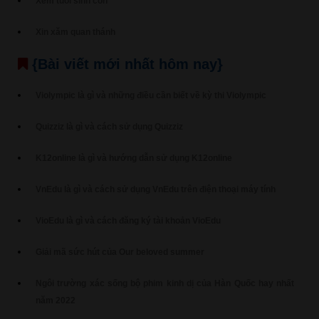
Xem tuổi sinh con
Xin xăm quan thánh
{Bài viết mới nhất hôm nay}
Violympic là gì và những điều cần biết về kỳ thi Violympic
Quizziz là gì và cách sử dụng Quizziz
K12online là gì và hướng dẫn sử dụng K12online
VnEdu là gì và cách sử dụng VnEdu trên điện thoại máy tính
VioEdu là gì và cách đăng ký tài khoản VioEdu
Giải mã sức hút của Our beloved summer
Ngôi trường xác sống bộ phim kinh dị của Hàn Quốc hay nhất
năm 2022