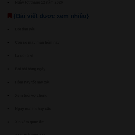
Ngày tốt tháng 12 năm 2026
{Bài viết được xem nhiều}
Bói tình yêu
Con số may mắn hôm nay
Lá số tử vi
Bói bài hàng ngày
Hôm nay tốt hay xấu
Xem tuổi vợ chồng
Ngày mai tốt hay xấu
Xin xăm quan âm