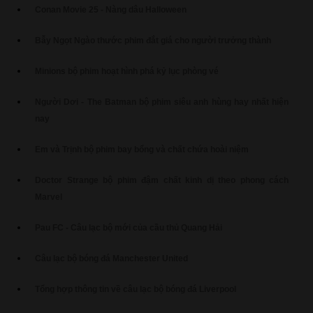
Conan Movie 25 - Nàng dâu Halloween
Bẫy Ngọt Ngào thước phim đắt giá cho người trưởng thành
Minions bộ phim hoạt hình phá kỷ lục phòng vé
Người Dơi - The Batman bộ phim siêu anh hùng hay nhất hiện
nay
Em và Trịnh bộ phim bay bổng và chất chứa hoài niệm
Doctor Strange bộ phim đậm chất kinh dị theo phong cách
Marvel
Pau FC - Câu lạc bộ mới của cầu thủ Quang Hải
Câu lạc bộ bóng đá Manchester United
Tổng hợp thông tin về câu lạc bộ bóng đá Liverpool