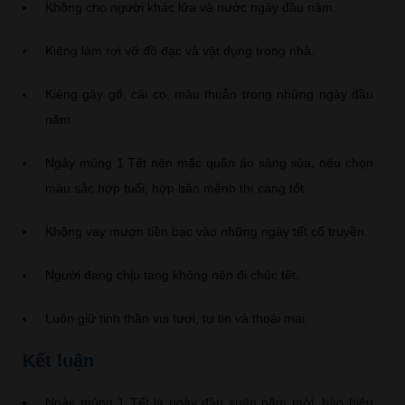
Không cho người khác lửa và nước ngày đầu năm.
Kiêng làm rơi vỡ đồ đạc và vật dụng trong nhà.
Kiêng gây gổ, cãi cọ, mâu thuẫn trong những ngày đầu
năm.
Ngày mùng 1 Tết nên mặc quần áo sáng sủa, nếu chọn
màu sắc hợp tuổi, hợp bản mệnh thì càng tốt.
Không vay mượn tiền bạc vào những ngày tết cổ truyền.
Người đang chịu tang không nên đi chúc tết.
Luôn giữ tinh thần vui tươi, tự tin và thoải mái.
Kết luận
Ngày mùng 1 Tết là ngày đầu xuân năm mới, báo hiệu