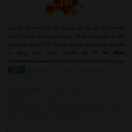
Qua bài viết trên phần nào đã giúp quý độc giả có thêm kiến
thức về bài văn khấn ngày mùng 1 Tết và những điều cần biết
trong ngày mùng 1 Tết. Cảm ơn quý độc giả đã luôn yêu mến
và đồng hành cùng website
Tử Vi Số Mệnh
(Tuvisomenh.com.vn)
của chúng tôi trong suốt thời gian qua!
Tags:
ngày mùng 1 Tết
tại sao cần cúng ngày mùng 1 Tết
tại sao
cần có văn khấn ngày mùng 1 Tết
ý nghĩa việc cúng ngày mùng 1 Tết
thời
điểm cúng ngày mùng 1 Tết
mâm lễ cúng ngày mùng 1 Tết
bài văn khấn
ngày mùng 1 Tết
văn khấn thần linh trong nhà ngày mùng 1 Tết
văn khấn
gia tiên ngày mùng 1 Tết
những điều lưu ý trong ngày mùng 1 Tết
ngày lễ
đầu năm
ngày lễ trong năm
ngày lễ lớn trong năm