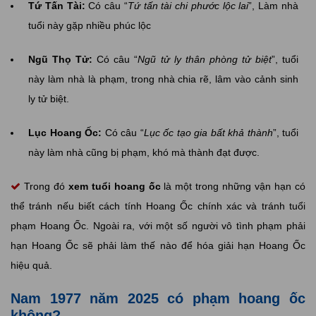
Tứ Tấn Tài:
Có câu “
Tứ tấn tài chi phước lộc lai
”, Làm nhà
tuổi này gặp nhiều phúc lộc
Ngũ Thọ Tử:
Có câu “
Ngũ tử ly thân phòng tử biệt
”, tuổi
này làm nhà là phạm, trong nhà chia rẽ, lâm vào cảnh sinh
ly tử biệt.
Lục Hoang Ốc:
Có câu “
Lục ốc tạo gia bất khả thành
”, tuổi
này làm nhà cũng bị phạm, khó mà thành đạt được.
Trong đó
xem tuổi hoang ốc
là một trong những vận hạn có
thể tránh nếu biết cách tính Hoang Ốc chính xác và tránh tuổi
phạm Hoang Ốc. Ngoài ra, với một số người vô tình phạm phải
hạn Hoang Ốc sẽ phải làm thế nào để hóa giải hạn Hoang Ốc
hiệu quả.
Nam 1977 năm 2025 có phạm hoang ốc
không?