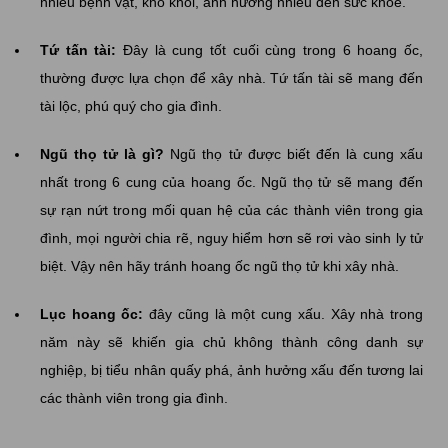
nhiều bệnh vặt, khó khỏi, ảnh hưởng nhiều đến sức khỏe.
Tứ tấn tài:
Đây là cung tốt cuối cùng trong 6 hoang ốc,
thường được lựa chọn để xây nhà. Tứ tấn tài sẽ mang đến
tài lộc, phú quý cho gia đình.
Ngũ thọ tử là gì?
Ngũ thọ tử được biết đến là cung xấu
nhất trong 6 cung của hoang ốc. Ngũ thọ tử sẽ mang đến
sự rạn nứt trong mối quan hệ của các thành viên trong gia
đình, mọi người chia rẽ, nguy hiểm hơn sẽ rơi vào sinh ly tử
biệt. Vậy nên hãy tránh hoang ốc ngũ thọ tử khi xây nhà.
Lục hoang ốc:
đây cũng là một cung xấu. Xây nhà trong
năm này sẽ khiến gia chủ không thành công danh sự
nghiệp, bị tiểu nhân quấy phá, ảnh hưởng xấu đến tương lai
các thành viên trong gia đình.