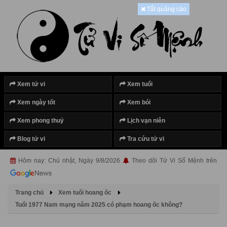
Tắt quảng cáo
Xem tử vi
Xem tuổi
Xem ngày tốt
Xem bói
Xem phong thuỷ
Lịch vạn niên
Blog tử vi
Tra cứu tử vi
Hôm nay: Chủ nhật, Ngày 9/8/2026
Theo dõi Tử Vi Số Mệnh trên
Trang chủ
Xem tuổi hoang ốc
Tuổi 1977 Nam mạng năm 2025 có phạm hoang ốc không?