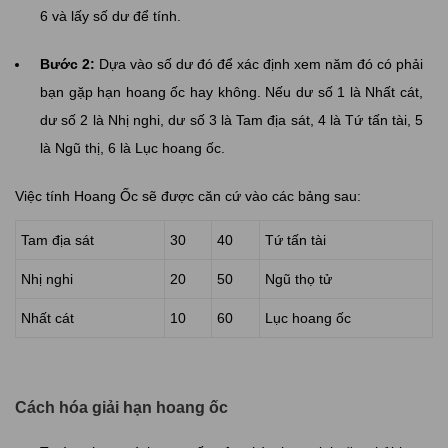
6 và lấy số dư để tính.
Bước 2:
Dựa vào số dư đó để xác định xem năm đó có phải
bạn gặp hạn hoang ốc hay không. Nếu dư số 1 là Nhất cát,
dư số 2 là Nhị nghi, dư số 3 là Tam địa sát, 4 là Tứ tấn tài, 5
là Ngũ thị, 6 là Lục hoang ốc.
Việc tính Hoang Ốc sẽ được căn cứ vào các bảng sau:
Tam địa sát
30
40
Tứ tấn tài
Nhị nghi
20
50
Ngũ thọ tử
Nhất cát
10
60
Lục hoang ốc
Cách hóa giải hạn hoang ốc