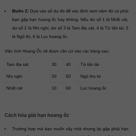
Bước 2:
Dựa vào số dư đó để xác định xem năm đó có phải
bạn gặp hạn hoang ốc hay không. Nếu dư số 1 là Nhất cát,
dư số 2 là Nhị nghi, dư số 3 là Tam địa sát, 4 là Tứ tấn tài, 5
là Ngũ thị, 6 là Lục hoang ốc.
Việc tính Hoang Ốc sẽ được căn cứ vào các bảng sau:
Tam địa sát
30
40
Tứ tấn tài
Nhị nghi
20
50
Ngũ thọ tử
Nhất cát
10
60
Lục hoang ốc
Cách hóa giải hạn hoang ốc
Trường hợp mà bạn muốn xây nhà nhưng lại gặp phải hạn