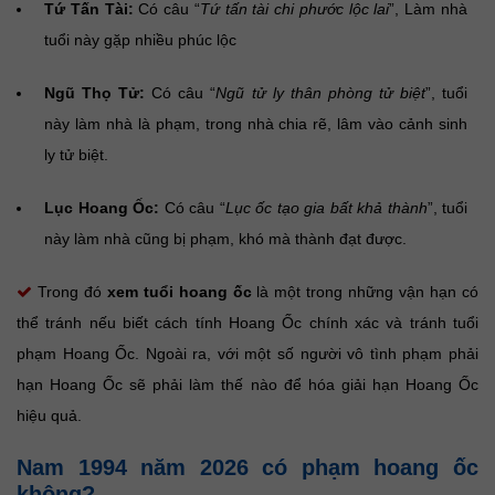
Tứ Tấn Tài:
Có câu “
Tứ tấn tài chi phước lộc lai
”, Làm nhà
tuổi này gặp nhiều phúc lộc
Ngũ Thọ Tử:
Có câu “
Ngũ tử ly thân phòng tử biệt
”, tuổi
này làm nhà là phạm, trong nhà chia rẽ, lâm vào cảnh sinh
ly tử biệt.
Lục Hoang Ốc:
Có câu “
Lục ốc tạo gia bất khả thành
”, tuổi
này làm nhà cũng bị phạm, khó mà thành đạt được.
Trong đó
xem tuổi hoang ốc
là một trong những vận hạn có
thể tránh nếu biết cách tính Hoang Ốc chính xác và tránh tuổi
phạm Hoang Ốc. Ngoài ra, với một số người vô tình phạm phải
hạn Hoang Ốc sẽ phải làm thế nào để hóa giải hạn Hoang Ốc
hiệu quả.
Nam 1994 năm 2026 có phạm hoang ốc
không?