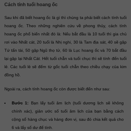
Cách tính tuổi hoang ốc
Sau khi đã biết hoang ốc là gì thì chúng ta phải biết cách tính tuổi
hoang ốc. Theo những nghiên cứu về phong thủy, cách tính
hoang ốc phổ biến nhất đó là: Nếu bắt đầu là 10 tuổi thì gia chủ
rơi vào Nhất cát, 20 tuổi là Nhị nghi, 30 là Tam địa sát, 40 sẽ gặp
Tứ tấn tài, 50 gặp Ngũ thọ tử, 60 là Lục hoang ốc và 70 bắt đầu
lại gặp lại Nhất Cát. Hết tuổi chẵn và tuổi chục thì sẽ tính đến tuổi
lẻ. Các tuổi lẻ sẽ đếm từ gốc tuổi chẵn theo chiều chạy của kim
đồng hồ.
Ngoài ra, cách tính hoang ốc còn được biết đến như sau:
Bước 1:
Bạn lấy tuổi âm lịch (tuổi dương lịch sẽ không
chính xác), giản ước số tuổi âm lịch của bạn bằng cách
cộng số hàng chục và hàng đơn vị, sau đó chia kết quả cho
6 và lấy số dư để tính.