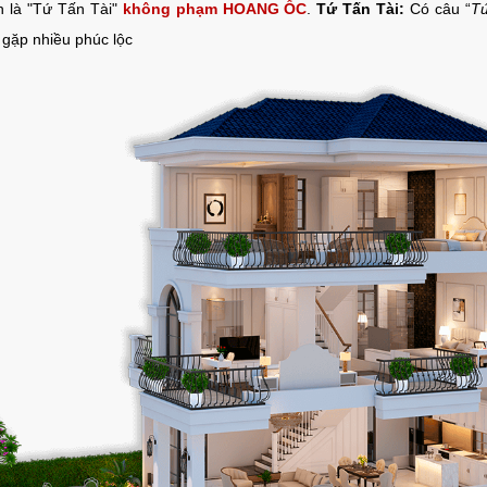
n là "Tứ Tấn Tài"
không phạm HOANG ỐC
.
Tứ Tấn Tài:
Có câu “
Tứ
 gặp nhiều phúc lộc