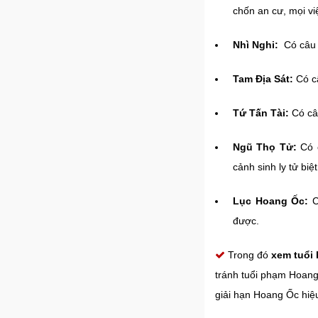
chốn an cư, mọi việ
Nhì Nghi:
Có câu 
Tam Địa Sát:
Có c
Tứ Tấn Tài:
Có câ
Ngũ Thọ Tử:
Có 
cảnh sinh ly tử biệt
Lục Hoang Ốc:
C
được.
Trong đó
xem tuổi
tránh tuổi phạm Hoang
giải hạn Hoang Ốc hiệ