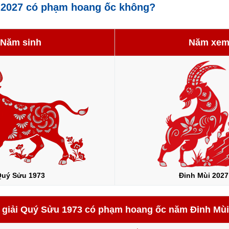
2027 có phạm hoang ốc không?
Năm sinh
Năm xe
uý Sửu 1973
Đinh Mùi 2027
 giải Quý Sửu 1973 có phạm hoang ốc năm Đinh Mùi