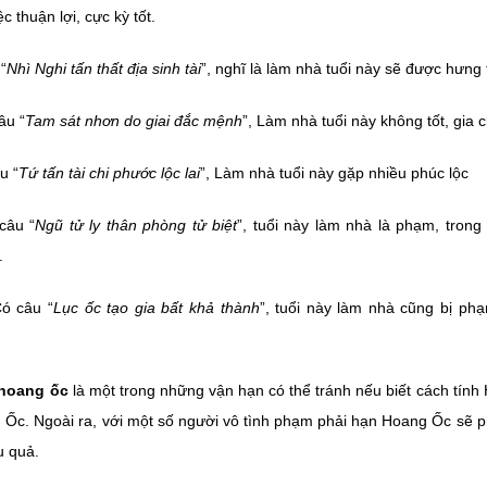
c thuận lợi, cực kỳ tốt.
“
Nhì Nghi tấn thất địa sinh tài
”, nghĩ là làm nhà tuổi này sẽ được hưng 
âu “
Tam sát nhơn do giai đắc mệnh
”, Làm nhà tuổi này không tốt, gia
u “
Tứ tấn tài chi phước lộc lai
”, Làm nhà tuổi này gặp nhiều phúc lộc
câu “
Ngũ tử ly thân phòng tử biệt
”, tuổi này làm nhà là phạm, trong
.
ó câu “
Lục ốc tạo gia bất khả thành
”, tuổi này làm nhà cũng bị ph
 hoang ốc
là một trong những vận hạn có thể tránh nếu biết cách tính
 Ốc. Ngoài ra, với một số người vô tình phạm phải hạn Hoang Ốc sẽ p
u quả.