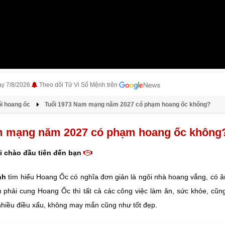
ày 7/8/2026
Theo dõi Tử Vi Số Mệnh trên
i hoang ốc
Tuổi 1973 Nam mạng năm 2027 có phạm hoang ốc không?
m mạng năm 2027 có phạm hoang ốc không
i chào đầu tiên đến bạn
nh
tìm hiểu Hoang Ốc có nghĩa đơn giản là ngôi nhà hoang vắng, có âm
 phải cung Hoang Ốc thì tất cả các công việc làm ăn, sức khỏe, cũ
 nhiều điều xấu, không may mắn cũng như tốt đẹp.