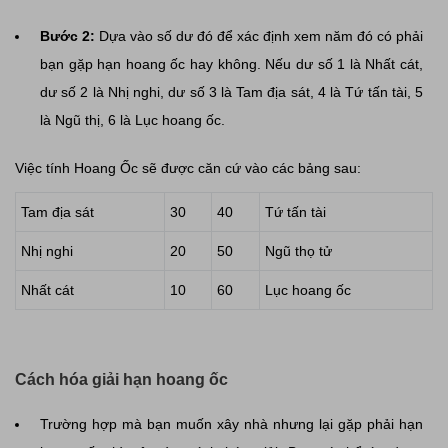
Bước 2:
Dựa vào số dư đó để xác định xem năm đó có phải
bạn gặp hạn hoang ốc hay không. Nếu dư số 1 là Nhất cát,
dư số 2 là Nhị nghi, dư số 3 là Tam địa sát, 4 là Tứ tấn tài, 5
là Ngũ thị, 6 là Lục hoang ốc.
Việc tính Hoang Ốc sẽ được căn cứ vào các bảng sau:
Tam địa sát
30
40
Tứ tấn tài
Nhị nghi
20
50
Ngũ thọ tử
Nhất cát
10
60
Lục hoang ốc
Cách hóa giải hạn hoang ốc
Trường hợp mà bạn muốn xây nhà nhưng lại gặp phải hạn