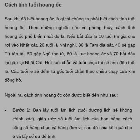
Cách tính tuổi hoang ốc
Sau khi đã biết hoang ốc là gì thì chúng ta phải biết cách tính tuổi
hoang ốc. Theo những nghiên cứu về phong thủy, cách tính
hoang ốc phổ biến nhất đó là: Nếu bắt đầu là 10 tuổi thì gia chủ
rơi vào Nhất cát, 20 tuổi là Nhị nghi, 30 là Tam địa sát, 40 sẽ gặp
Tứ tấn tài, 50 gặp Ngũ thọ tử, 60 là Lục hoang ốc và 70 bắt đầu
lại gặp lại Nhất Cát. Hết tuổi chẵn và tuổi chục thì sẽ tính đến tuổi
lẻ. Các tuổi lẻ sẽ đếm từ gốc tuổi chẵn theo chiều chạy của kim
đồng hồ.
Ngoài ra, cách tính hoang ốc còn được biết đến như sau:
Bước 1:
Bạn lấy tuổi âm lịch (tuổi dương lịch sẽ không
chính xác), giản ước số tuổi âm lịch của bạn bằng cách
cộng số hàng chục và hàng đơn vị, sau đó chia kết quả cho
6 và lấy số dư để tính.