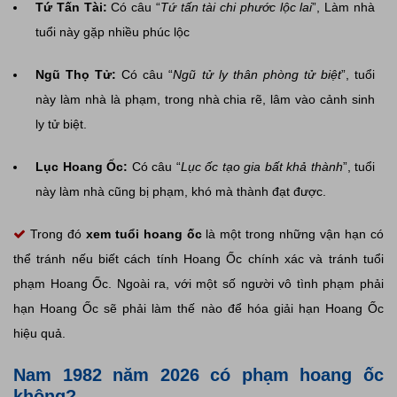
Tứ Tấn Tài:
Có câu “
Tứ tấn tài chi phước lộc lai
”, Làm nhà
tuổi này gặp nhiều phúc lộc
Ngũ Thọ Tử:
Có câu “
Ngũ tử ly thân phòng tử biệt
”, tuổi
này làm nhà là phạm, trong nhà chia rẽ, lâm vào cảnh sinh
ly tử biệt.
Lục Hoang Ốc:
Có câu “
Lục ốc tạo gia bất khả thành
”, tuổi
này làm nhà cũng bị phạm, khó mà thành đạt được.
Trong đó
xem tuổi hoang ốc
là một trong những vận hạn có
thể tránh nếu biết cách tính Hoang Ốc chính xác và tránh tuổi
phạm Hoang Ốc. Ngoài ra, với một số người vô tình phạm phải
hạn Hoang Ốc sẽ phải làm thế nào để hóa giải hạn Hoang Ốc
hiệu quả.
Nam 1982 năm 2026 có phạm hoang ốc
không?