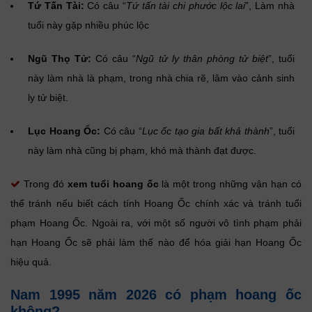
Tứ Tấn Tài:
Có câu “
Tứ tấn tài chi phước lộc lai
”, Làm nhà
tuổi này gặp nhiều phúc lộc
Ngũ Thọ Tử:
Có câu “
Ngũ tử ly thân phòng tử biệt
”, tuổi
này làm nhà là phạm, trong nhà chia rẽ, lâm vào cảnh sinh
ly tử biệt.
Lục Hoang Ốc:
Có câu “
Lục ốc tạo gia bất khả thành
”, tuổi
này làm nhà cũng bị phạm, khó mà thành đạt được.
Trong đó
xem tuổi hoang ốc
là một trong những vận hạn có
thể tránh nếu biết cách tính Hoang Ốc chính xác và tránh tuổi
phạm Hoang Ốc. Ngoài ra, với một số người vô tình phạm phải
hạn Hoang Ốc sẽ phải làm thế nào để hóa giải hạn Hoang Ốc
hiệu quả.
Nam 1995 năm 2026 có phạm hoang ốc
không?