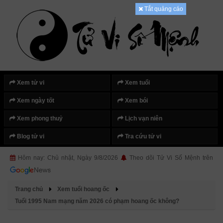
Tắt quảng cáo
Xem tử vi
Xem tuổi
Xem ngày tốt
Xem bói
Xem phong thuỷ
Lịch vạn niên
Blog tử vi
Tra cứu tử vi
Hôm nay: Chủ nhật, Ngày 9/8/2026
Theo dõi Tử Vi Số Mệnh trên
Trang chủ
Xem tuổi hoang ốc
Tuổi 1995 Nam mạng năm 2026 có phạm hoang ốc không?