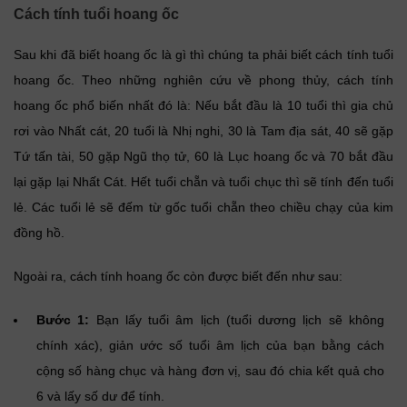
Cách tính tuổi hoang ốc
Sau khi đã biết hoang ốc là gì thì chúng ta phải biết cách tính tuổi
hoang ốc. Theo những nghiên cứu về phong thủy, cách tính
hoang ốc phổ biến nhất đó là: Nếu bắt đầu là 10 tuổi thì gia chủ
rơi vào Nhất cát, 20 tuổi là Nhị nghi, 30 là Tam địa sát, 40 sẽ gặp
Tứ tấn tài, 50 gặp Ngũ thọ tử, 60 là Lục hoang ốc và 70 bắt đầu
lại gặp lại Nhất Cát. Hết tuổi chẵn và tuổi chục thì sẽ tính đến tuổi
lẻ. Các tuổi lẻ sẽ đếm từ gốc tuổi chẵn theo chiều chạy của kim
đồng hồ.
Ngoài ra, cách tính hoang ốc còn được biết đến như sau:
Bước 1:
Bạn lấy tuổi âm lịch (tuổi dương lịch sẽ không
chính xác), giản ước số tuổi âm lịch của bạn bằng cách
cộng số hàng chục và hàng đơn vị, sau đó chia kết quả cho
6 và lấy số dư để tính.