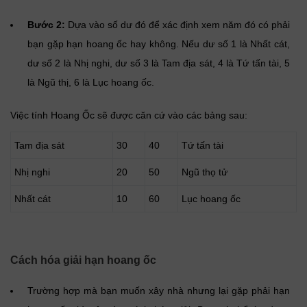
Bước 2:
Dựa vào số dư đó để xác định xem năm đó có phải
bạn gặp hạn hoang ốc hay không. Nếu dư số 1 là Nhất cát,
dư số 2 là Nhị nghi, dư số 3 là Tam địa sát, 4 là Tứ tấn tài, 5
là Ngũ thị, 6 là Lục hoang ốc.
Việc tính Hoang Ốc sẽ được căn cứ vào các bảng sau:
Tam địa sát
30
40
Tứ tấn tài
Nhị nghi
20
50
Ngũ thọ tử
Nhất cát
10
60
Lục hoang ốc
Cách hóa giải hạn hoang ốc
Trường hợp mà bạn muốn xây nhà nhưng lại gặp phải hạn