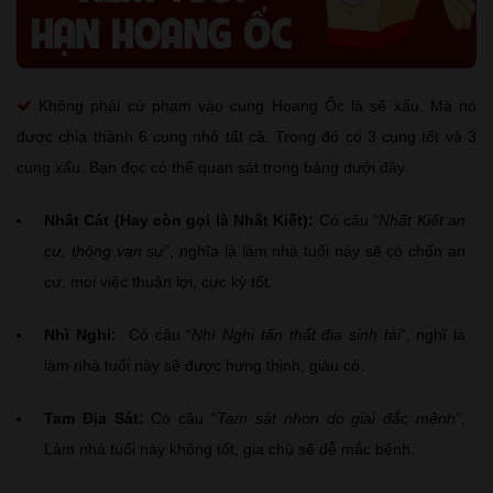
Không phải cứ phạm vào cung Hoang Ốc là sẽ xấu. Mà nó
được chia thành 6 cung nhỏ tất cả. Trong đó có 3 cung tốt và 3
cung xấu. Bạn đọc có thể quan sát trong bảng dưới đây.
Nhất Cát (Hay còn gọi là Nhất Kiết):
Có câu “
Nhất Kiết an
cư, thông vạn sự
”, nghĩa là làm nhà tuổi này sẽ có chốn an
cư, mọi việc thuận lợi, cực kỳ tốt.
Nhì Nghi:
Có câu “
Nhì Nghi tấn thất địa sinh tài
”, nghĩ là
làm nhà tuổi này sẽ được hưng thịnh, giàu có.
Tam Địa Sát:
Có câu “
Tam sát nhơn do giai đắc mệnh
”,
Làm nhà tuổi này không tốt, gia chủ sẽ dễ mắc bệnh.