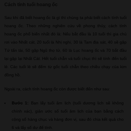
Cách tính tuổi hoang ốc
Sau khi đã biết hoang ốc là gì thì chúng ta phải biết cách tính tuổi
hoang ốc. Theo những nghiên cứu về phong thủy, cách tính
hoang ốc phổ biến nhất đó là: Nếu bắt đầu là 10 tuổi thì gia chủ
rơi vào Nhất cát, 20 tuổi là Nhị nghi, 30 là Tam địa sát, 40 sẽ gặp
Tứ tấn tài, 50 gặp Ngũ thọ tử, 60 là Lục hoang ốc và 70 bắt đầu
lại gặp lại Nhất Cát. Hết tuổi chẵn và tuổi chục thì sẽ tính đến tuổi
lẻ. Các tuổi lẻ sẽ đếm từ gốc tuổi chẵn theo chiều chạy của kim
đồng hồ.
Ngoài ra, cách tính hoang ốc còn được biết đến như sau:
Bước 1:
Bạn lấy tuổi âm lịch (tuổi dương lịch sẽ không
chính xác), giản ước số tuổi âm lịch của bạn bằng cách
cộng số hàng chục và hàng đơn vị, sau đó chia kết quả cho
6 và lấy số dư để tính.