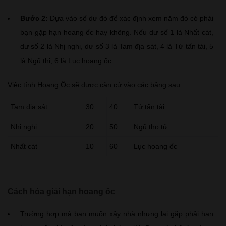
Bước 2:
Dựa vào số dư đó để xác định xem năm đó có phải
bạn gặp hạn hoang ốc hay không. Nếu dư số 1 là Nhất cát,
dư số 2 là Nhị nghi, dư số 3 là Tam địa sát, 4 là Tứ tấn tài, 5
là Ngũ thị, 6 là Lục hoang ốc.
Việc tính Hoang Ốc sẽ được căn cứ vào các bảng sau:
Tam địa sát
30
40
Tứ tấn tài
Nhị nghi
20
50
Ngũ thọ tử
Nhất cát
10
60
Lục hoang ốc
Cách hóa giải hạn hoang ốc
Trường hợp mà bạn muốn xây nhà nhưng lại gặp phải hạn