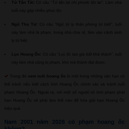
Tứ Tấn Tài:
Có câu “
Tứ tấn tài chi phước lộc lai
”, Làm nhà
tuổi này gặp nhiều phúc lộc
Ngũ Thọ Tử:
Có câu “
Ngũ tử ly thân phòng tử biệt
”, tuổi
này làm nhà là phạm, trong nhà chia rẽ, lâm vào cảnh sinh
ly tử biệt.
Lục Hoang Ốc:
Có câu “
Lục ốc tạo gia bất khả thành
”, tuổi
này làm nhà cũng bị phạm, khó mà thành đạt được.
Trong đó
xem tuổi hoang ốc
là một trong những vận hạn có
thể tránh nếu biết cách tính Hoang Ốc chính xác và tránh tuổi
phạm Hoang Ốc. Ngoài ra, với một số người vô tình phạm phải
hạn Hoang Ốc sẽ phải làm thế nào để hóa giải hạn Hoang Ốc
hiệu quả.
Nam 2001 năm 2028 có phạm hoang ốc
không?