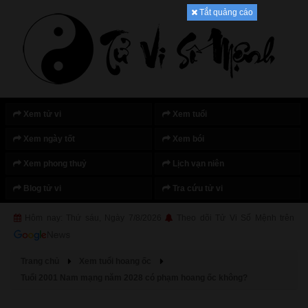
Tắt quảng cáo
Xem tử vi
Xem tuổi
Xem ngày tốt
Xem bói
Xem phong thuỷ
Lịch vạn niên
Blog tử vi
Tra cứu tử vi
Hôm nay: Thứ sáu, Ngày 7/8/2026
Theo dõi Tử Vi Số Mệnh trên
Trang chủ
Xem tuổi hoang ốc
Tuổi 2001 Nam mạng năm 2028 có phạm hoang ốc không?