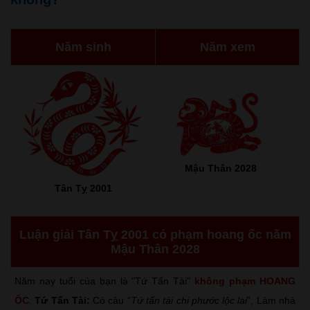
Năm sinh
Năm xem
Mậu Thân 2028
Tân Tỵ 2001
Luận giải Tân Tỵ 2001 có phạm hoang ốc năm
Mậu Thân 2028
Năm nay tuổi của bạn là "Tứ Tấn Tài"
không phạm HOANG
ỐC
.
Tứ Tấn Tài:
Có câu “
Tứ tấn tài chi phước lộc lai
”, Làm nhà