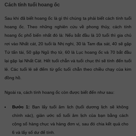
Cách tính tuổi hoang ốc
Sau khi đã biết hoang ốc là gì thì chúng ta phải biết cách tính tuổi
hoang ốc. Theo những nghiên cứu về phong thủy, cách tính
hoang ốc phổ biến nhất đó là: Nếu bắt đầu là 10 tuổi thì gia chủ
rơi vào Nhất cát, 20 tuổi là Nhị nghi, 30 là Tam địa sát, 40 sẽ gặp
Tứ tấn tài, 50 gặp Ngũ thọ tử, 60 là Lục hoang ốc và 70 bắt đầu
lại gặp lại Nhất Cát. Hết tuổi chẵn và tuổi chục thì sẽ tính đến tuổi
lẻ. Các tuổi lẻ sẽ đếm từ gốc tuổi chẵn theo chiều chạy của kim
đồng hồ.
Ngoài ra, cách tính hoang ốc còn được biết đến như sau:
Bước 1:
Bạn lấy tuổi âm lịch (tuổi dương lịch sẽ không
chính xác), giản ước số tuổi âm lịch của bạn bằng cách
cộng số hàng chục và hàng đơn vị, sau đó chia kết quả cho
6 và lấy số dư để tính.