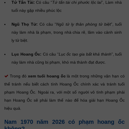
Tứ Tấn Tài:
Có câu “
Tứ tấn tài chi phước lộc lai
”, Làm nhà
tuổi này gặp nhiều phúc lộc
Ngũ Thọ Tử:
Có câu “
Ngũ tử ly thân phòng tử biệt
”, tuổi
này làm nhà là phạm, trong nhà chia rẽ, lâm vào cảnh sinh
ly tử biệt.
Lục Hoang Ốc:
Có câu “
Lục ốc tạo gia bất khả thành
”, tuổi
này làm nhà cũng bị phạm, khó mà thành đạt được.
Trong đó
xem tuổi hoang ốc
là một trong những vận hạn có
thể tránh nếu biết cách tính Hoang Ốc chính xác và tránh tuổi
phạm Hoang Ốc. Ngoài ra, với một số người vô tình phạm phải
hạn Hoang Ốc sẽ phải làm thế nào để hóa giải hạn Hoang Ốc
hiệu quả.
Nam 1970 năm 2026 có phạm hoang ốc
không?