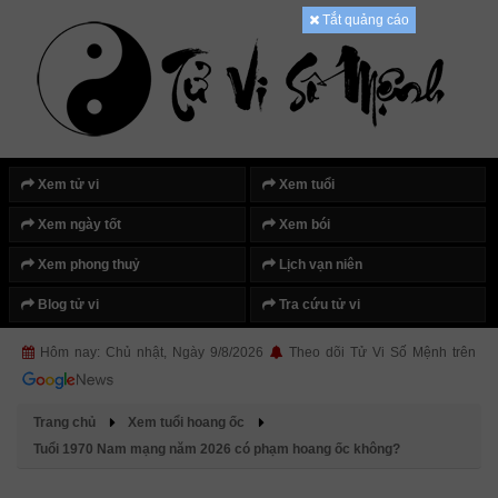
Tắt quảng cáo
Xem tử vi
Xem tuổi
Xem ngày tốt
Xem bói
Xem phong thuỷ
Lịch vạn niên
Blog tử vi
Tra cứu tử vi
Hôm nay: Chủ nhật, Ngày 9/8/2026
Theo dõi Tử Vi Số Mệnh trên
Trang chủ
Xem tuổi hoang ốc
Tuổi 1970 Nam mạng năm 2026 có phạm hoang ốc không?