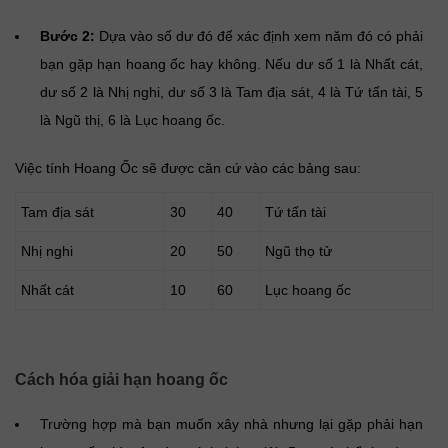
Bước 2:
Dựa vào số dư đó để xác định xem năm đó có phải
bạn gặp hạn hoang ốc hay không. Nếu dư số 1 là Nhất cát,
dư số 2 là Nhị nghi, dư số 3 là Tam địa sát, 4 là Tứ tấn tài, 5
là Ngũ thị, 6 là Lục hoang ốc.
Việc tính Hoang Ốc sẽ được căn cứ vào các bảng sau:
Tam địa sát
30
40
Tứ tấn tài
Nhị nghi
20
50
Ngũ thọ tử
Nhất cát
10
60
Lục hoang ốc
Cách hóa giải hạn hoang ốc
Trường hợp mà bạn muốn xây nhà nhưng lại gặp phải hạn