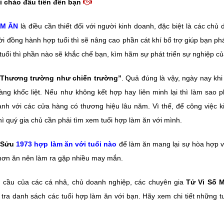
i chào đầu tiên đến bạn
ÀM ĂN
là điều cần thiết đối với người kinh doanh, đặc biệt là các ch
 đồng hành hợp tuổi thì sẽ nâng cao phần cát khí bổ trợ giúp bạn phá
uổi thì phần nào sẽ khắc chế bạn, kìm hãm sự phát triển sự nghiệp củ
“Thương trường như chiến trường”
. Quả đúng là vậy, ngày nay khi
ng khốc liệt. Nếu như không kết hợp hay liên minh lại thì làm sao ph
anh với các cửa hàng có thương hiệu lâu năm. Vì thế, để công việc
hì quý gia chủ cần phải tìm xem tuổi hợp làm ăn với mình.
ý Sửu
1973 hợp làm ăn với tuổi nào
để làm ăn mang lại sự hòa hợp v
i hơn ăn nên làm ra gặp nhiều may mắn.
cầu của các cá nhâ, chủ doanh nghiệp, các chuyên gia
Tử Vi Số 
 tra danh sách các tuổi hợp làm ăn với bạn. Hãy xem chi tiết những 