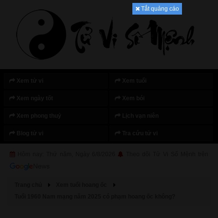
Tắt quảng cáo
Xem tử vi
Xem tuổi
Xem ngày tốt
Xem bói
Xem phong thuỷ
Lịch vạn niên
Blog tử vi
Tra cứu tử vi
Hôm nay: Thứ năm, Ngày 6/8/2026
Theo dõi Tử Vi Số Mệnh trên
Trang chủ
Xem tuổi hoang ốc
Tuổi 1960 Nam mạng năm 2025 có phạm hoang ốc không?