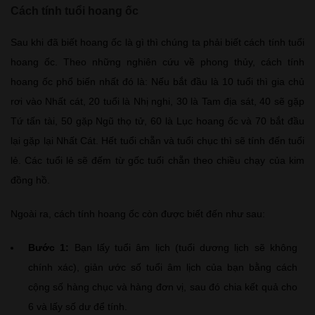
Cách tính tuổi hoang ốc
Sau khi đã biết hoang ốc là gì thì chúng ta phải biết cách tính tuổi
hoang ốc. Theo những nghiên cứu về phong thủy, cách tính
hoang ốc phổ biến nhất đó là: Nếu bắt đầu là 10 tuổi thì gia chủ
rơi vào Nhất cát, 20 tuổi là Nhị nghi, 30 là Tam địa sát, 40 sẽ gặp
Tứ tấn tài, 50 gặp Ngũ thọ tử, 60 là Lục hoang ốc và 70 bắt đầu
lại gặp lại Nhất Cát. Hết tuổi chẵn và tuổi chục thì sẽ tính đến tuổi
lẻ. Các tuổi lẻ sẽ đếm từ gốc tuổi chẵn theo chiều chạy của kim
đồng hồ.
Ngoài ra, cách tính hoang ốc còn được biết đến như sau:
Bước 1:
Bạn lấy tuổi âm lịch (tuổi dương lịch sẽ không
chính xác), giản ước số tuổi âm lịch của bạn bằng cách
cộng số hàng chục và hàng đơn vị, sau đó chia kết quả cho
6 và lấy số dư để tính.