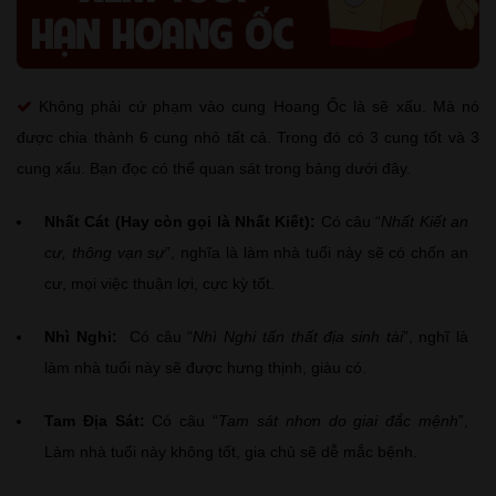
Không phải cứ phạm vào cung Hoang Ốc là sẽ xấu. Mà nó
được chia thành 6 cung nhỏ tất cả. Trong đó có 3 cung tốt và 3
cung xấu. Bạn đọc có thể quan sát trong bảng dưới đây.
Nhất Cát (Hay còn gọi là Nhất Kiết):
Có câu “
Nhất Kiết an
cư, thông vạn sự
”, nghĩa là làm nhà tuổi này sẽ có chốn an
cư, mọi việc thuận lợi, cực kỳ tốt.
Nhì Nghi:
Có câu “
Nhì Nghi tấn thất địa sinh tài
”, nghĩ là
làm nhà tuổi này sẽ được hưng thịnh, giàu có.
Tam Địa Sát:
Có câu “
Tam sát nhơn do giai đắc mệnh
”,
Làm nhà tuổi này không tốt, gia chủ sẽ dễ mắc bệnh.