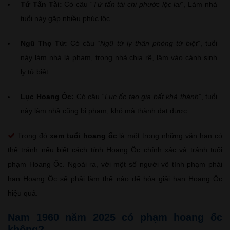
Tứ Tấn Tài:
Có câu “
Tứ tấn tài chi phước lộc lai
”, Làm nhà
tuổi này gặp nhiều phúc lộc
Ngũ Thọ Tử:
Có câu “
Ngũ tử ly thân phòng tử biệt
”, tuổi
này làm nhà là phạm, trong nhà chia rẽ, lâm vào cảnh sinh
ly tử biệt.
Lục Hoang Ốc:
Có câu “
Lục ốc tạo gia bất khả thành
”, tuổi
này làm nhà cũng bị phạm, khó mà thành đạt được.
Trong đó
xem tuổi hoang ốc
là một trong những vận hạn có
thể tránh nếu biết cách tính Hoang Ốc chính xác và tránh tuổi
phạm Hoang Ốc. Ngoài ra, với một số người vô tình phạm phải
hạn Hoang Ốc sẽ phải làm thế nào để hóa giải hạn Hoang Ốc
hiệu quả.
Nam 1960 năm 2025 có phạm hoang ốc
không?