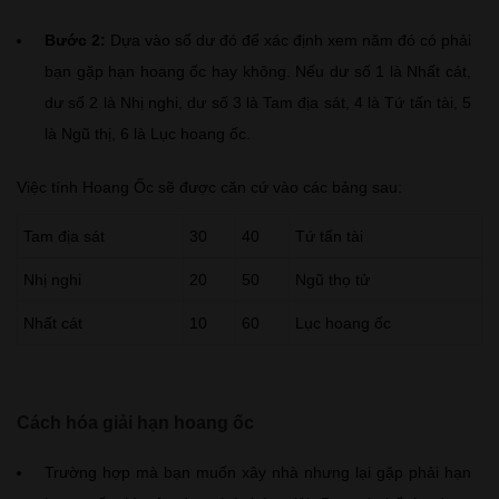
Bước 2:
Dựa vào số dư đó để xác định xem năm đó có phải
bạn gặp hạn hoang ốc hay không. Nếu dư số 1 là Nhất cát,
dư số 2 là Nhị nghi, dư số 3 là Tam địa sát, 4 là Tứ tấn tài, 5
là Ngũ thị, 6 là Lục hoang ốc.
Việc tính Hoang Ốc sẽ được căn cứ vào các bảng sau:
Tam địa sát
30
40
Tứ tấn tài
Nhị nghi
20
50
Ngũ thọ tử
Nhất cát
10
60
Lục hoang ốc
Cách hóa giải hạn hoang ốc
Trường hợp mà bạn muốn xây nhà nhưng lại gặp phải hạn