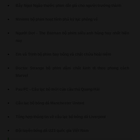
Bẫy Ngọt Ngào thước phim đắt giá cho người trưởng thành
Minions bộ phim hoạt hình phá kỷ lục phòng vé
Người Dơi - The Batman bộ phim siêu anh hùng hay nhất hiện
nay
Em và Trịnh bộ phim bay bổng và chất chứa hoài niệm
Doctor Strange bộ phim đậm chất kinh dị theo phong cách
Marvel
Pau FC - Câu lạc bộ mới của cầu thủ Quang Hải
Câu lạc bộ bóng đá Manchester United
Tổng hợp thông tin về câu lạc bộ bóng đá Liverpool
Đội tuyển bóng đá U23 quốc gia Việt Nam