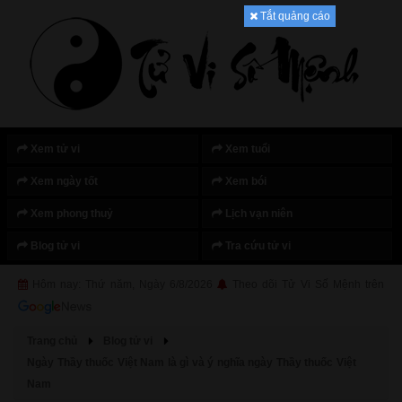
Tắt quảng cáo
Xem tử vi
Xem tuổi
Xem ngày tốt
Xem bói
Xem phong thuỷ
Lịch vạn niên
Blog tử vi
Tra cứu tử vi
Hôm nay: Thứ năm, Ngày 6/8/2026
Theo dõi Tử Vi Số Mệnh trên
Trang chủ
Blog tử vi
Ngày Thầy thuốc Việt Nam là gì và ý nghĩa ngày Thầy thuốc Việt
Nam