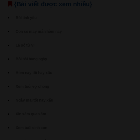
{Bài viết được xem nhiều}
Bói tình yêu
Con số may mắn hôm nay
Lá số tử vi
Bói bài hàng ngày
Hôm nay tốt hay xấu
Xem tuổi vợ chồng
Ngày mai tốt hay xấu
Xin xăm quan âm
Xem tuổi sinh con