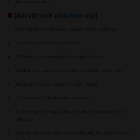
Xin xăm quan thánh
{Bài viết mới nhất hôm nay}
Violympic là gì và những điều cần biết về kỳ thi Violympic
Quizziz là gì và cách sử dụng Quizziz
K12online là gì và hướng dẫn sử dụng K12online
VnEdu là gì và cách sử dụng VnEdu trên điện thoại máy tính
VioEdu là gì và cách đăng ký tài khoản VioEdu
Giải mã sức hút của Our beloved summer
Ngôi trường xác sống bộ phim kinh dị của Hàn Quốc hay nhất
năm 2022
Thương Lan Quyết phim cổ trang tiên hiệp hay nhất màn ảnh