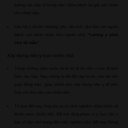
tưởng các bác sĩ trong việc chữa bệnh và giữ sức khỏe
cho nhân dân.
Cán bộ ý tế cần thương yêu, tận tình, tận tâm với người
bệnh, coi bệnh nhân như người nhà,
"Lương y phải
như từ mẫu"
.
Xây dựng nền y học nước nhà
Trong những năm nước ta bị nô lệ thì nền y học bị kìm
hãm, lạc hậu. Nay chúng ta đã độc lập tự do, cán bộ cần
giúp đồng bào, giúp chính phủ xây dựng nền y tế phù
hợp với nhu cầu của nhân dân.
Từ bao đời nay, ông cha ta có kinh nghiệm chữa bệnh về
thuốc nam, thuốc bắc. Để mở rộng phạm vi y học, các y
bác sĩ cần chú trọng đến việc nghiên cứu, kết hợp Đông