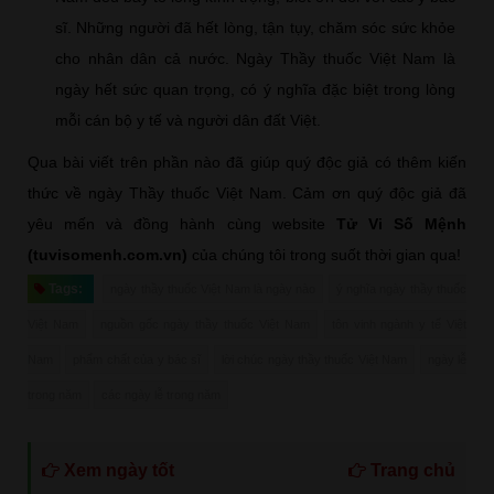
sĩ. Những người đã hết lòng, tận tụy, chăm sóc sức khỏe
cho nhân dân cả nước. Ngày Thầy thuốc Việt Nam là
ngày hết sức quan trọng, có ý nghĩa đặc biệt trong lòng
mỗi cán bộ y tế và người dân đất Việt.
Qua bài viết trên phần nào đã giúp quý độc giả có thêm kiến
thức về ngày Thầy thuốc Việt Nam. Cảm ơn quý độc giả đã
yêu mến và đồng hành cùng website
Tử Vi Số Mệnh
(tuvisomenh.com.vn)
của chúng tôi trong suốt thời gian qua!
Tags:
ngày thầy thuốc Việt Nam là ngày nào
ý nghĩa ngày thầy thuốc
Việt Nam
nguồn gốc ngày thầy thuốc Việt Nam
tôn vinh ngành y tế Việt
Nam
phẩm chất của y bác sĩ
lời chúc ngày thầy thuốc Việt Nam
ngày lễ
trong năm
các ngày lễ trong năm
Xem ngày tốt
Trang chủ