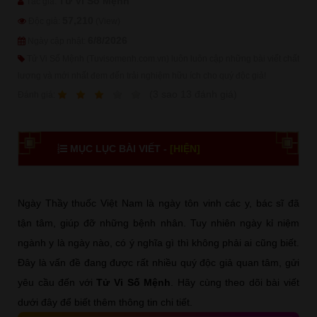
Tử Vi Số Mệnh
Tác giả:
57,210
Độc giả:
(View)
6/8/2026
Ngày cập nhật:
Tử Vi Số Mệnh (Tuvisomenh.com.vn) luôn luôn cập những bài viết chất
lượng và mới nhất đem đến trải nghiệm hữu ích cho quý độc giả!
1
2
3
4
5
(
3
sao
13
đánh giá)
Ðánh giá:
MỤC LỤC BÀI VIẾT -
[HIỆN]
Ngày Thầy thuốc Việt Nam là ngày tôn vinh các y, bác sĩ đã
tận tâm, giúp đỡ những bệnh nhân. Tuy nhiên ngày kỉ niệm
ngành y là ngày nào, có ý nghĩa gì thì không phải ai cũng biết.
Đây là vấn đề đang được rất nhiều quý độc giả quan tâm, gửi
yêu cầu đến với
Tử Vi Số Mệnh
. Hãy cùng theo dõi bài viết
dưới đây để biết thêm thông tin chi tiết.