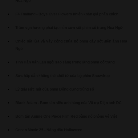
Hoa Ngữ
F4 Thailand - Boys Over Flowers khiến khán giả phấn khích
Trầm vụn hương phai tạo nên cơn sốt phim cổ trang Hoa Ngữ
Chiếc bật lửa và váy công chúa bộ phim gây sốt điện ảnh Hoa
Ngữ
Tinh Hán Xán Lạn ngôi sao sáng trong làng phim cổ trang
Sức hấp dẫn không thể chối từ của bộ phim Snowdrop
Lý giải sức hút của phim Bỗng dưng trúng số
Black Adam - Bom tấn siêu anh hùng của Vũ trụ Điện ảnh DC
Bom tấn Anime One Piece Film Red bùng nổ phòng vé Việt
Conan Movie 25 - Nàng dâu Halloween