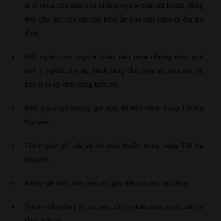
đi lễ chùa cầu siêu cho những người thân đã khuất, đồng
thời cầu lộc, cầu tài, cầu bình an cho bản thân và đại gia
đình.
Mỗi người con, người cháu nên mua những món quà
nhỏ ý nghĩa, ấm áp dành tặng cho ông bà, cha mẹ để
bày tỏ lòng kính trọng biết ơn.
Nên lựa chọn khung giờ đẹp để tiến hành cúng Tết Hạ
Nguyên.
Tránh gây gổ, cãi vã và mâu thuẫn trong ngày Tết Hạ
Nguyên.
Kiêng sát sinh, làm việc ác, gây điều thị phi, tai tiếng.
Tránh nói những lời xui xẻo, rủi ro khiến mọi người đều lo
lắng, bất an.