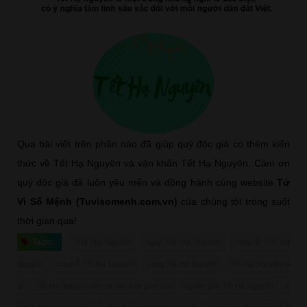
Qua bài viết trên phần nào đã giúp quý độc giả có thêm kiến
thức về Tết Hạ Nguyên và văn khấn Tết Hạ Nguyên. Cảm ơn
quý độc giả đã luôn yêu mến và đồng hành cùng website
Tử
Vi Số Mệnh (Tuvisomenh.com.vn)
của chúng tôi trong suốt
thời gian qua!
Tags:
Tết Hạ Nguyên
ngày Tết Hạ Nguyên
ngày lễ Tết Hạ
Nguyên
cúng lễ Tết Hạ Nguyên
cúng Tết Hạ Nguyên
Tết Hạ Nguyên là
gì
Tết Hạ Nguyên diễn ra vào thời gian nào
nguồn gốc Tết Hạ Nguyên
ý