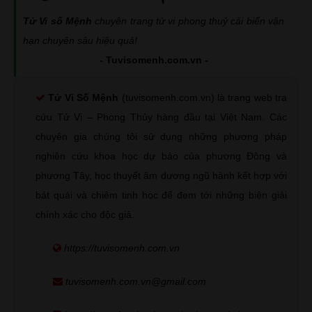
Tử Vi số Mệnh
chuyên trang tử vi phong thuỷ cải biến vận
hạn chuyên sâu hiệu quả!
- Tuvisomenh.com.vn -
Tử Vi Số Mệnh
(tuvisomenh.com.vn) là trang web tra
cứu Tử Vi – Phong Thủy hàng đầu tại Việt Nam. Các
chuyên gia chúng tôi sử dụng những phương pháp
nghiên cứu khoa học dự báo của phương Đông và
phương Tây, học thuyết âm dương ngũ hành kết hợp với
bát quái và chiêm tinh học để đem tới những biện giải
chính xác cho độc giả.
https://tuvisomenh.com.vn
tuvisomenh.com.vn@gmail.com