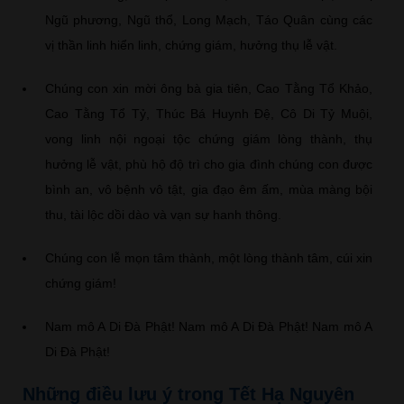
Ngũ phương, Ngũ thổ, Long Mạch, Táo Quân cùng các
vị thần linh hiển linh, chứng giám, hưởng thụ lễ vật.
Chúng con xin mời ông bà gia tiên, Cao Tằng Tổ Khảo,
Cao Tằng Tổ Tỷ, Thúc Bá Huynh Đệ, Cô Di Tỷ Muội,
vong linh nội ngoại tộc chứng giám lòng thành, thụ
hưởng lễ vật, phù hộ độ trì cho gia đình chúng con được
bình an, vô bệnh vô tật, gia đạo êm ấm, mùa màng bội
thu, tài lộc dồi dào và vạn sự hanh thông.
Chúng con lễ mọn tâm thành, một lòng thành tâm, cúi xin
chứng giám!
Nam mô A Di Đà Phật! Nam mô A Di Đà Phật! Nam mô A
Di Đà Phật!
Những điều lưu ý trong Tết Hạ Nguyên