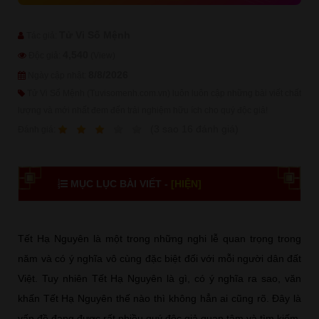
Tử Vi Số Mệnh
Tác giả:
4,540
Độc giả:
(View)
8/8/2026
Ngày cập nhật:
Tử Vi Số Mệnh (Tuvisomenh.com.vn) luôn luôn cập những bài viết chất
lượng và mới nhất đem đến trải nghiệm hữu ích cho quý độc giả!
1
2
3
4
5
(
3
sao
16
đánh giá)
Ðánh giá:
MỤC LỤC BÀI VIẾT -
[HIỆN]
Tết Hạ Nguyên là một trong những nghi lễ quan trọng trong
năm và có ý nghĩa vô cùng đặc biệt đối với mỗi người dân đất
Việt. Tuy nhiên Tết Hạ Nguyên là gì, có ý nghĩa ra sao, văn
khấn Tết Hạ Nguyên thế nào thì không hẳn ai cũng rõ. Đây là
vấn đề đang được rất nhiều quý độc giả quan tâm và tìm kiếm.