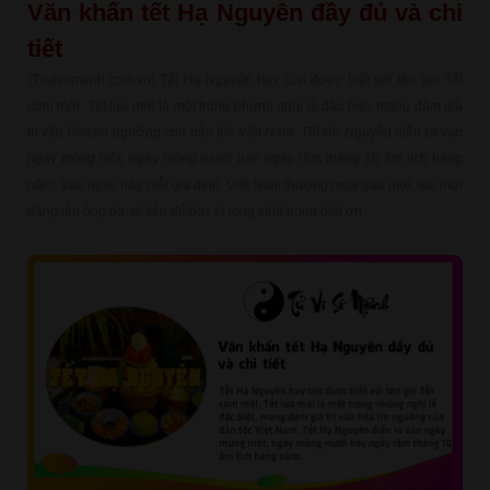
Văn khấn tết Hạ Nguyên đầy đủ và chi
tiết
(Tuvisomenh.com.vn) Tết Hạ Nguyên hay còn được biết với tên gọi Tết
cơm mới, Tết lúa mới là một trong những nghi lễ đặc biệt, mang đậm giá
trị văn hóa tín ngưỡng của dân tộc Việt Nam. Tết Hạ Nguyên diễn ra vào
ngày mùng một, ngày mùng mười hay ngày rằm tháng 10 âm lịch hàng
năm. Vào ngày này mỗi gia đình Việt Nam thường mua gạo mới, lúa mới
dâng lên ông bà, tổ tiên để bày tỏ lòng kính trọng biết ơn.