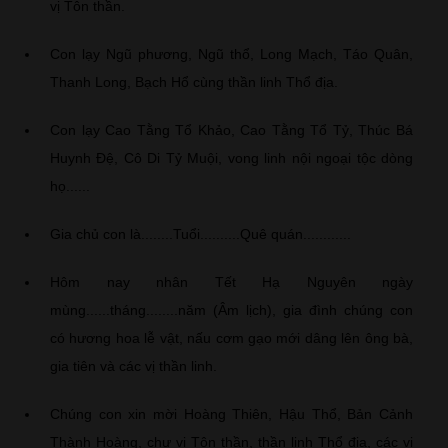
vị Tôn thần.
Con lạy Ngũ phương, Ngũ thổ, Long Mạch, Táo Quân,
Thanh Long, Bạch Hổ cùng thần linh Thổ địa.
Con lạy Cao Tằng Tổ Khảo, Cao Tằng Tổ Tỷ, Thúc Bá
Huynh Đệ, Cô Di Tỷ Muội, vong linh nội ngoại tộc dòng
họ......
Gia chủ con là........Tuổi..........Quê quán............
Hôm nay nhân Tết Hạ Nguyên ngày
mùng......tháng........năm (Âm lịch), gia đình chúng con
có hương hoa lễ vật, nấu cơm gạo mới dâng lên ông bà,
gia tiên và các vị thần linh.
Chúng con xin mời Hoàng Thiên, Hậu Thổ, Bản Cảnh
Thành Hoàng, chư vị Tôn thần, thần linh Thổ địa, các vị