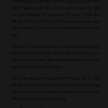
truyền thống của dân tộc Việt Nam, đây là ngày nhà nhà,
người người nô nức sắm sửa hương thơm quả mới, gạo
mới, lúa mới dâng lên ông bà gia tiên và các vị thần linh
để bày tỏ lòng thành kính, biết ơn trong những năm qua
đã phù hộ độ trì, che chở, ban phát phước lành cho nhân
gian.
Đồng thời, Tết Hạ Nguyên còn là dịp để con cháu bày tỏ
lòng biết ơn sâu sắc đến ông bà cha mẹ, những người
đã có công sinh thành, giáo dưỡng bằng những món quà
quê mang đậm tình yêu thương.
Đây là dịp mọi gia đình cùng nhau đi lễ chùa cầu lộc, cầu
tài, cầu bình an cho các thành viên trong nhà, hi vọng
luôn gặp may mắn, thuận lợi, công thành danh toại, sức
khỏe dồi dào và vạn sự hanh thông.