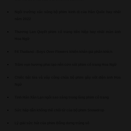
Ngôi trường xác sống bộ phim kinh dị của Hàn Quốc hay nhất
năm 2022
Thương Lan Quyết phim cổ trang tiên hiệp hay nhất màn ảnh
Hoa Ngữ
F4 Thailand - Boys Over Flowers khiến khán giả phấn khích
Trầm vụn hương phai tạo nên cơn sốt phim cổ trang Hoa Ngữ
Chiếc bật lửa và váy công chúa bộ phim gây sốt điện ảnh Hoa
Ngữ
Tinh Hán Xán Lạn ngôi sao sáng trong làng phim cổ trang
Sức hấp dẫn không thể chối từ của bộ phim Snowdrop
Lý giải sức hút của phim Bỗng dưng trúng số