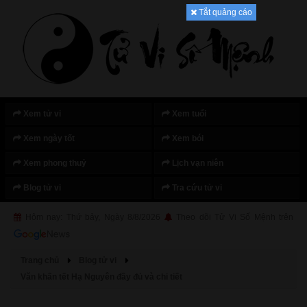
Tắt quảng cáo
Xem tử vi
Xem tuổi
Xem ngày tốt
Xem bói
Xem phong thuỷ
Lịch vạn niên
Blog tử vi
Tra cứu tử vi
Hôm nay: Thứ bảy, Ngày 8/8/2026
Theo dõi Tử Vi Số Mệnh trên
Trang chủ
Blog tử vi
Văn khấn tết Hạ Nguyên đầy đủ và chi tiết