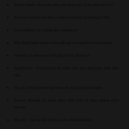
Black Adam - Bom tấn siêu anh hùng của Vũ trụ Điện ảnh DC
Bom tấn Anime One Piece Film Red bùng nổ phòng vé Việt
Conan Movie 25 - Nàng dâu Halloween
Bẫy Ngọt Ngào thước phim đắt giá cho người trưởng thành
Minions bộ phim hoạt hình phá kỷ lục phòng vé
Người Dơi - The Batman bộ phim siêu anh hùng hay nhất hiện
nay
Em và Trịnh bộ phim bay bổng và chất chứa hoài niệm
Doctor Strange bộ phim đậm chất kinh dị theo phong cách
Marvel
Pau FC - Câu lạc bộ mới của cầu thủ Quang Hải