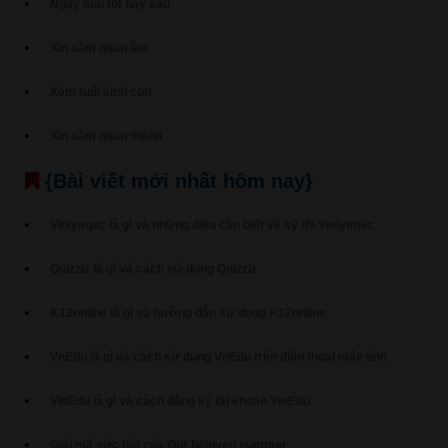
Ngày mai tốt hay xấu
Xin xăm quan âm
Xem tuổi sinh con
Xin xăm quan thánh
{Bài viết mới nhất hôm nay}
Violympic là gì và những điều cần biết về kỳ thi Violympic
Quizziz là gì và cách sử dụng Quizziz
K12online là gì và hướng dẫn sử dụng K12online
VnEdu là gì và cách sử dụng VnEdu trên điện thoại máy tính
VioEdu là gì và cách đăng ký tài khoản VioEdu
Giải mã sức hút của Our beloved summer