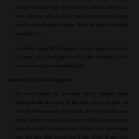
mùng mười hay ngày rằm tháng 10 âm lịch hàng năm.
Vào ngày này mỗi gia đình Việt Nam thường mua gạo
mới, lúa mới dâng lên ông bà, tổ tiên để bày tỏ lòng kính
trọng biết ơn.
Tuy nhiên, ngày Tết Hạ Nguyên chủ yếu được tổ chức tại
các làng quê, mỗi hộ gia đình nông dân Việt Nam và còn
khá xa lạ với người dân thành phố.
Nguồn gốc Tết Hạ Nguyên
Từ xa xưa truyền lại, vào ngày Tết Hạ Nguyên, Ngọc
Hoàng đại đế đã cử một số đại thần xuống trần gian xét
xét tình hình quay trở về bẩm báo. Đây cũng là lúc mùa
màng vừa thu hoạch. Để tạ ơn trời đất đã cho một năm
mưa thuận gió hòa, mùa màng bội thu, mỗi người nông
dân đều sắm sửa hương hoa lễ vật, chuẩn bị gạo mới,