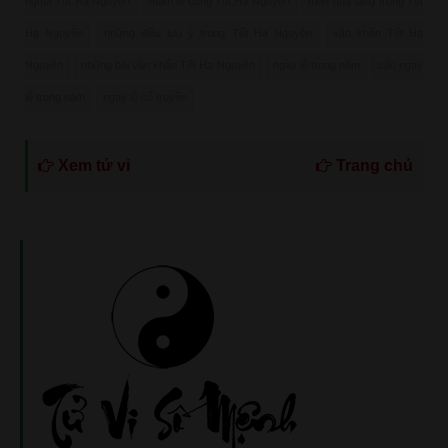
nghĩa Tết Hạ Nguyên
mâm lễ cúng Tết Hạ Nguyên
món quà tặng trong Tết
Hạ Nguyên
những điều lưu ý trong Tết Hạ Nguyên
văn khấn Tết Hạ
Nguyên
những bài văn khấn Tết Hạ Nguyên
ngày lễ trong năm
các ngày
lễ trong năm
ngày lễ cổ truyền
Xem tử vi
Trang chủ