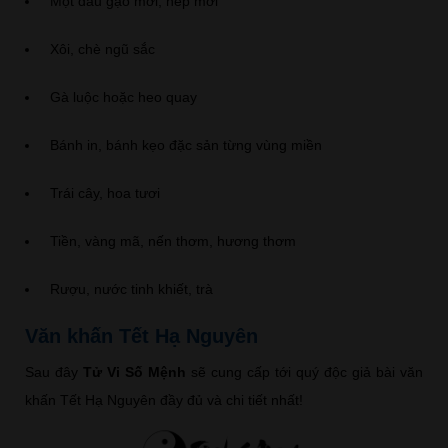
Một đấu gạo mới, nếp mới
Xôi, chè ngũ sắc
Gà luộc hoặc heo quay
Bánh in, bánh kẹo đặc sản từng vùng miền
Trái cây, hoa tươi
Tiền, vàng mã, nến thơm, hương thơm
Rượu, nước tinh khiết, trà
Văn khấn Tết Hạ Nguyên
Sau đây
Tử Vi Số Mệnh
sẽ cung cấp tới quý độc giả bài văn
khấn Tết Hạ Nguyên đầy đủ và chi tiết nhất!