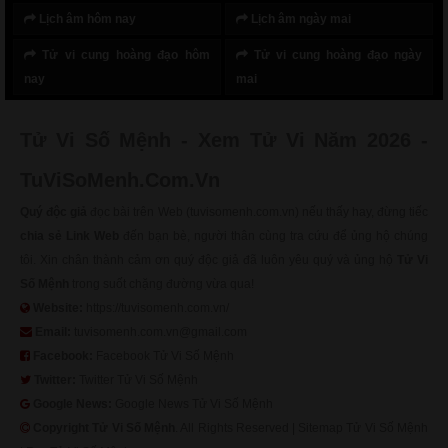
Lịch âm hôm nay
Lịch âm ngày mai
Tử vi cung hoàng đạo hôm
Tử vi cung hoàng đạo ngày
nay
mai
Tử Vi Số Mệnh - Xem Tử Vi Năm 2026 -
TuViSoMenh.Com.Vn
Quý độc giả
đọc bài trên Web (tuvisomenh.com.vn) nếu thấy hay, đừng tiếc
chia sẻ Link Web
đến bạn bè, người thân cùng tra cứu để ủng hộ chúng
tôi. Xin chân thành cảm ơn quý độc giả đã luôn yêu quý và ủng hộ
Tử Vi
Số Mệnh
trong suốt chặng đường vừa qua!
Website:
https://tuvisomenh.com.vn/
Email:
tuvisomenh.com.vn@gmail.com
Facebook:
Facebook Tử Vi Số Mệnh
Twitter:
Twitter Tử Vi Số Mệnh
Google News:
Google News Tử Vi Số Mệnh
Copyright
Tử Vi Số Mệnh
. All Rights Reserved |
Sitemap Tử Vi Số Mệnh