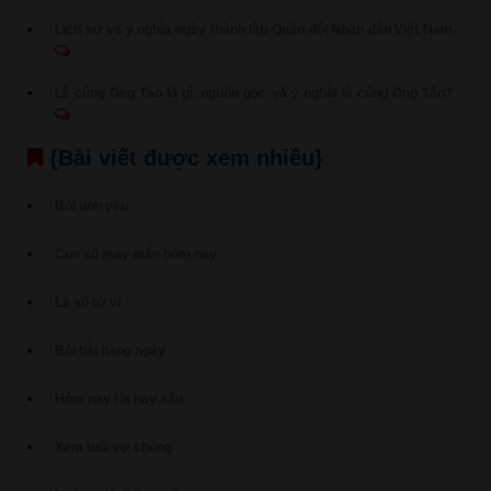
Lịch sử và ý nghĩa ngày thành lập Quân đội Nhân dân Việt Nam
Lễ cúng Ông Táo là gì, nguồn gốc và ý nghĩa lễ cúng Ông Táo?
{Bài viết được xem nhiều}
Bói tình yêu
Con số may mắn hôm nay
Lá số tử vi
Bói bài hàng ngày
Hôm nay tốt hay xấu
Xem tuổi vợ chồng