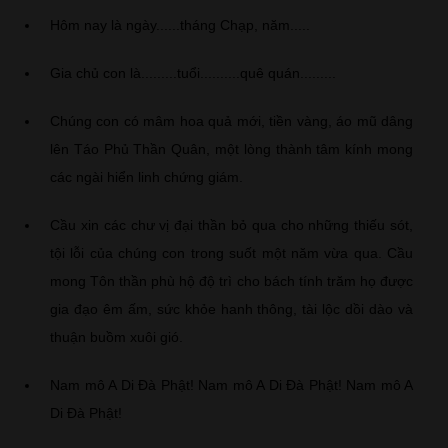
Hôm nay là ngày......tháng Chạp, năm.....
Gia chủ con là.........tuổi..........quê quán.........
Chúng con có mâm hoa quả mới, tiền vàng, áo mũ dâng
lên Táo Phủ Thần Quân, một lòng thành tâm kính mong
các ngài hiển linh chứng giám.
Cầu xin các chư vị đại thần bỏ qua cho những thiếu sót,
tội lỗi của chúng con trong suốt một năm vừa qua. Cầu
mong Tôn thần phù hộ độ trì cho bách tính trăm họ được
gia đạo êm ấm, sức khỏe hanh thông, tài lộc dồi dào và
thuận buồm xuôi gió.
Nam mô A Di Đà Phật! Nam mô A Di Đà Phật! Nam mô A
Di Đà Phật!