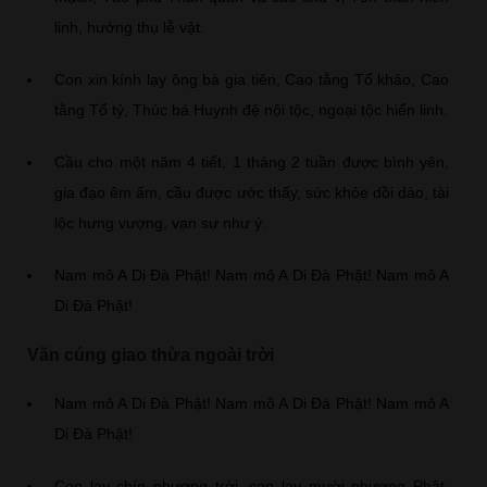
linh, hưởng thụ lễ vật.
Con xin kính lạy ông bà gia tiên, Cao tằng Tổ khảo, Cao
tằng Tổ tỷ, Thúc bá Huynh đệ nội tộc, ngoại tộc hiển linh.
Cầu cho một năm 4 tiết, 1 tháng 2 tuần được bình yên,
gia đạo êm ấm, cầu được ước thấy, sức khỏe dồi dào, tài
lộc hưng vượng, vạn sự như ý.
Nam mô A Di Đà Phật! Nam mô A Di Đà Phật! Nam mô A
Di Đà Phật!
Văn cúng giao thừa ngoài trời
Nam mô A Di Đà Phật! Nam mô A Di Đà Phật! Nam mô A
Di Đà Phật!
Con lạy chín phương trời, con lạy mười phương Phật,