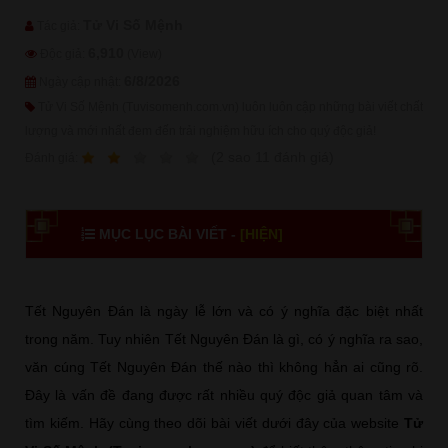
Tử Vi Số Mệnh
Tác giả:
6,910
Độc giả:
(View)
6/8/2026
Ngày cập nhật:
Tử Vi Số Mệnh (Tuvisomenh.com.vn) luôn luôn cập những bài viết chất
lượng và mới nhất đem đến trải nghiệm hữu ích cho quý độc giả!
1
2
3
4
5
(
2
sao
11
đánh giá)
Ðánh giá:
MỤC LỤC BÀI VIẾT -
[HIỆN]
Tết Nguyên Đán là ngày lễ lớn và có ý nghĩa đặc biệt nhất
trong năm. Tuy nhiên Tết Nguyên Đán là gì, có ý nghĩa ra sao,
văn cúng Tết Nguyên Đán thế nào thì không hẳn ai cũng rõ.
Đây là vấn đề đang được rất nhiều quý độc giả quan tâm và
tìm kiếm. Hãy cùng theo dõi bài viết dưới đây của website
Tử