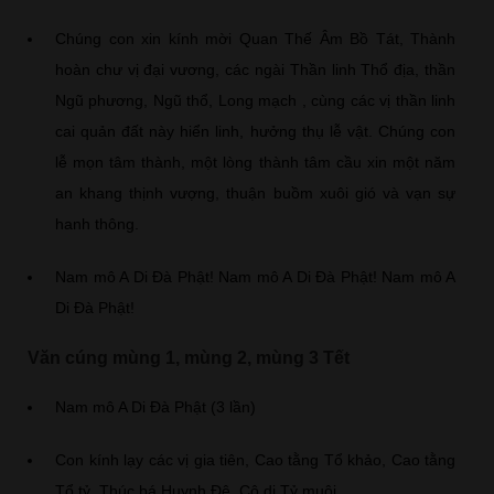
Chúng con xin kính mời Quan Thế Âm Bồ Tát, Thành
hoàn chư vị đại vương, các ngài Thần linh Thổ địa, thần
Ngũ phương, Ngũ thổ, Long mạch , cùng các vị thần linh
cai quản đất này hiển linh, hưởng thụ lễ vật. Chúng con
lễ mọn tâm thành, một lòng thành tâm cầu xin một năm
an khang thịnh vượng, thuận buồm xuôi gió và vạn sự
hanh thông.
Nam mô A Di Đà Phật! Nam mô A Di Đà Phật! Nam mô A
Di Đà Phật!
Văn cúng mùng 1, mùng 2, mùng 3 Tết
Nam mô A Di Đà Phật (3 lần)
Con kính lạy các vị gia tiên, Cao tằng Tổ khảo, Cao tằng
Tổ tỷ, Thúc bá Huynh Đệ, Cô di Tỷ muội.