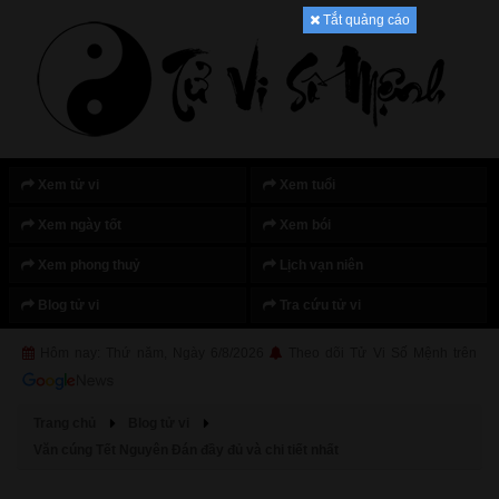
Tắt quảng cáo
Xem tử vi
Xem tuổi
Xem ngày tốt
Xem bói
Xem phong thuỷ
Lịch vạn niên
Blog tử vi
Tra cứu tử vi
Hôm nay: Thứ năm, Ngày 6/8/2026
Theo dõi Tử Vi Số Mệnh trên
Trang chủ
Blog tử vi
Văn cúng Tết Nguyên Đán đầy đủ và chi tiết nhất