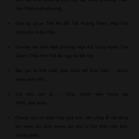
chư Phật mười phương.
Con lạy Quan Thế Âm Bồ Tát, Hoàng Thiên, Hậu Thổ
cùng chư vị đại thần.
Con lạy các thần Ngũ phương, Ngũ thổ, Long mạch, Táo
Quân, Thần linh Thổ địa ngụ tại đất này.
Bây giờ là thời khắc giao thừa kết thúc năm.......bước
sang năm mới......
Gia chủ con là...........(Các thành viên trong gia
đình), quê quán........
Chúng con có mâm hoa quả mới, tiền vàng lễ vật dâng
lên trước án, kính mong các chư vị Tôn thần hiển linh,
chứng giám.