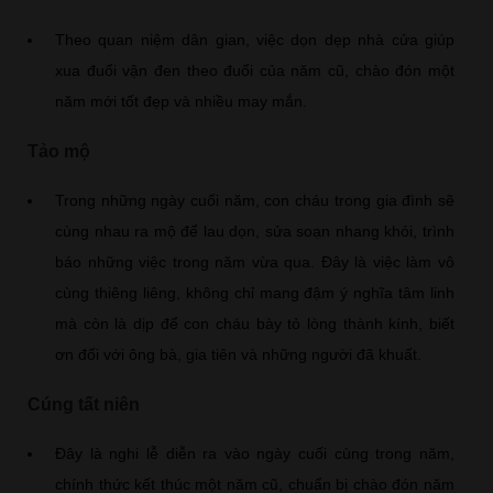
Theo quan niệm dân gian, việc dọn dẹp nhà cửa giúp
xua đuổi vận đen theo đuổi của năm cũ, chào đón một
năm mới tốt đẹp và nhiều may mắn.
Tảo mộ
Trong những ngày cuối năm, con cháu trong gia đình sẽ
cùng nhau ra mộ để lau dọn, sửa soạn nhang khói, trình
báo những việc trong năm vừa qua. Đây là việc làm vô
cùng thiêng liêng, không chỉ mang đậm ý nghĩa tâm linh
mà còn là dịp để con cháu bày tỏ lòng thành kính, biết
ơn đối với ông bà, gia tiên và những người đã khuất.
Cúng tất niên
Đây là nghi lễ diễn ra vào ngày cuối cùng trong năm,
chính thức kết thúc một năm cũ, chuẩn bị chào đón năm