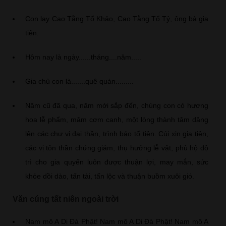
Con lay Cao Tằng Tổ Khảo, Cao Tằng Tổ Tỷ, ông bà gia
tiên.
Hôm nay là ngày......tháng....năm.....
Gia chủ con là.......quê quán.........
Năm cũ đã qua, năm mới sắp đến, chúng con có hương
hoa lễ phẩm, mâm cơm canh, một lòng thành tâm dâng
lên các chư vị đại thần, trình báo tổ tiên. Cúi xin gia tiên,
các vị tôn thần chứng giám, thụ hưởng lễ vật, phù hộ độ
trì cho gia quyến luôn được thuận lợi, may mắn, sức
khỏe dồi dào, tấn tài, tấn lộc và thuận buồm xuôi gió.
Văn cúng tất niên ngoài trời
Nam mô A Di Đà Phật! Nam mô A Di Đà Phật! Nam mô A