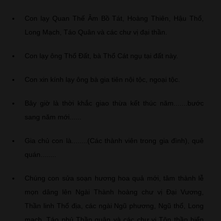
Con lạy Quan Thế Âm Bồ Tát, Hoàng Thiên, Hậu Thổ,
Long Mạch, Táo Quân và các chư vị đại thần.
Con lạy ông Thổ Đất, bà Thổ Cát ngụ tại đất này.
Con xin kính lạy ông bà gia tiên nội tộc, ngoại tộc.
Bây giờ là thời khắc giao thừa kết thúc năm.......bước
sang năm mới......
Gia chủ con là........(Các thành viên trong gia đình), quê
quán........
Chúng con sửa soạn hương hoa quả mới, tâm thành lễ
mọn dâng lên Ngài Thành hoàng chư vị Đại Vương,
Thần linh Thổ địa, các ngài Ngũ phương, Ngũ thổ, Long
mạch, Táo phủ Thần quân và các chư vị Tôn thần hiển