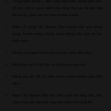
Trong ngày mùng 1, đầu xuân năm mới, kiêng quét nhà,
đổ rác, bởi có quan niệm cho rằng như vậy sẽ làm tiêu
tán tài lộc, quét hết vận may ra bên ngoài.
Mâm cỗ cúng Tết Nguyên Đán không cần quá trang
trọng, hoành tráng nhưng cũng không nên quá sơ sài,
thiếu thốn.
Không cho người khác lửa và nước ngày đầu năm.
Kiêng làm rơi vỡ đồ đạc và vật dụng trong nhà.
Kiêng gây gổ, cãi cọ, mâu thuẫn trong những ngày đầu
năm.
Ngày Tết Nguyên Đán nên mặc quần áo sáng sủa, nếu
chọn màu sắc hợp tuổi, hợp bản mệnh thì càng tốt.