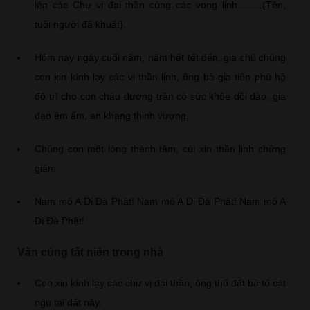
lên các Chư vị đại thần cùng các vong linh.........(Tên,
tuổi người đã khuất).
Hôm nay ngày cuối năm, năm hết tết đến, gia chủ chúng
con xin kính lạy các vị thần linh, ông bà gia tiên phù hộ
độ trì cho con cháu dương trần có sức khỏe dồi dào, gia
đạo êm ấm, an khang thịnh vượng.
Chúng con một lòng thành tâm, cúi xin thần linh chứng
giám.
Nam mô A Di Đà Phật! Nam mô A Di Đà Phật! Nam mô A
Di Đà Phật!
Văn cúng tất niên trong nhà
Con xin kính lạy các chư vị đại thần, ông thổ đất bà tổ cát
ngụ tại đất này.