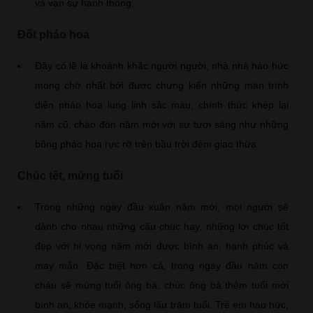
và vạn sự hanh thông.
Đốt pháo hoa
Đây có lẽ là khoảnh khắc người người, nhà nhà háo hức
mong chờ nhất bởi được chứng kiến những màn trình
diễn pháo hoa lung linh sắc màu, chính thức khép lại
năm cũ, chào đón năm mới với sự tươi sáng như những
bông pháo hoa rực rỡ trên bầu trời đêm giao thừa.
Chúc tết, mừng tuổi
Trong những ngày đầu xuân năm mới, mọi người sẽ
dành cho nhau những câu chúc hay, những lời chúc tốt
đẹp với hi vọng năm mới được bình an, hạnh phúc và
may mắn. Đặc biệt hơn cả, trong ngày đầu năm con
cháu sẽ mừng tuổi ông bà, chúc ông bà thêm tuổi mới
bình an, khỏe mạnh, sống lâu trăm tuổi. Trẻ em háo hức,