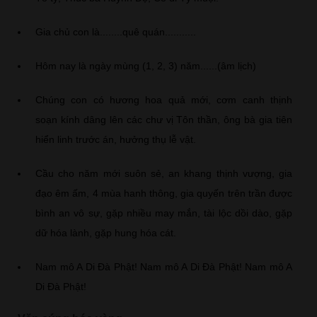
Gia chủ con là........quê quán...........
Hôm nay là ngày mùng (1, 2, 3) năm......(âm lịch)
Chúng con có hương hoa quả mới, cơm canh thịnh
soạn kính dâng lên các chư vị Tôn thần, ông bà gia tiên
hiển linh trước án, hưởng thụ lễ vật.
Cầu cho năm mới suôn sẻ, an khang thịnh vượng, gia
đạo êm ấm, 4 mùa hanh thông, gia quyến trên trần được
bình an vô sự, gặp nhiều may mắn, tài lộc dồi dào, gặp
dữ hóa lành, gặp hung hóa cát.
Nam mô A Di Đà Phật! Nam mô A Di Đà Phật! Nam mô A
Di Đà Phật!