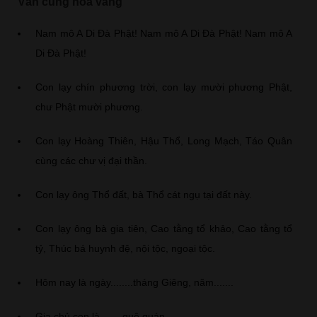
Văn cúng hóa vàng
Nam mô A Di Đà Phật! Nam mô A Di Đà Phật! Nam mô A
Di Đà Phật!
Con lạy chín phương trời, con lạy mười phương Phật,
chư Phật mười phương.
Con lạy Hoàng Thiên, Hậu Thổ, Long Mạch, Táo Quân
cùng các chư vị đại thần.
Con lạy ông Thổ đất, bà Thổ cát ngụ tại đất này.
Con lạy ông bà gia tiên, Cao tằng tổ khảo, Cao tằng tổ
tỷ, Thúc bá huynh đệ, nội tộc, ngoại tộc.
Hôm nay là ngày........tháng Giêng, năm.......
Gia chủ con là........quê quán...........