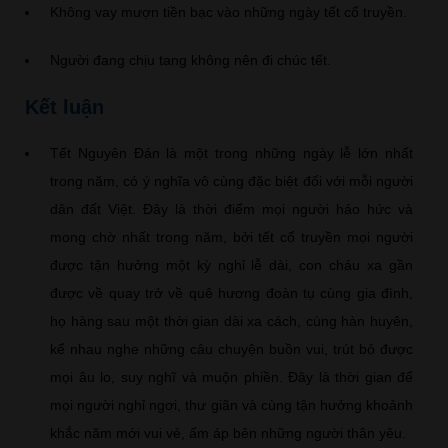
Không vay mượn tiền bạc vào những ngày tết cổ truyền.
Người đang chịu tang không nên đi chúc tết.
Kết luận
Tết Nguyên Đán là một trong những ngày lễ lớn nhất
trong năm, có ý nghĩa vô cùng đặc biệt đối với mỗi người
dân đất Việt. Đây là thời điểm mọi người háo hức và
mong chờ nhất trong năm, bởi tết cổ truyền mọi người
được tận hưởng một kỳ nghỉ lễ dài, con cháu xa gần
được về quay trở về quê hương đoàn tụ cùng gia đình,
họ hàng sau một thời gian dài xa cách, cùng hàn huyên,
kể nhau nghe những câu chuyện buồn vui, trút bỏ được
mọi âu lo, suy nghĩ và muộn phiền. Đây là thời gian để
mọi người nghỉ ngơi, thư giãn và cùng tận hưởng khoảnh
khắc năm mới vui vẻ, ấm áp bên những người thân yêu.