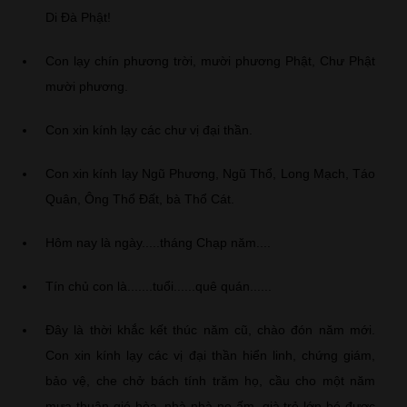
Di Đà Phật!
Con lạy chín phương trời, mười phương Phật, Chư Phật
mười phương.
Con xin kính lạy các chư vị đại thần.
Con xin kính lạy Ngũ Phương, Ngũ Thổ, Long Mạch, Táo
Quân, Ông Thổ Đất, bà Thổ Cát.
Hôm nay là ngày.....tháng Chạp năm....
Tín chủ con là.......tuổi......quê quán......
Đây là thời khắc kết thúc năm cũ, chào đón năm mới.
Con xin kính lạy các vị đại thần hiển linh, chứng giám,
bảo vệ, che chở bách tính trăm họ, cầu cho một năm
mưa thuận gió hòa, nhà nhà no ấm, già trẻ lớn bé được