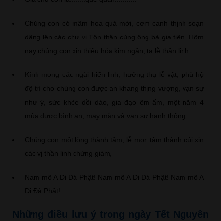
Chúng con có mâm hoa quả mới, cơm canh thịnh soạn
dâng lên các chư vị Tôn thần cùng ông bà gia tiên. Hôm
nay chúng con xin thiêu hóa kim ngân, tạ lễ thần linh.
Kính mong các ngài hiển linh, hưởng thụ lễ vật, phù hộ
độ trì cho chúng con được an khang thịng vượng, vạn sự
như ý, sức khỏe dồi dào, gia đạo êm ấm, một năm 4
mùa được bình an, may mắn và vạn sự hanh thông.
Chúng con một lòng thành tâm, lễ mọn tâm thành cúi xin
các vị thần linh chứng giám,
Nam mô A Di Đà Phật! Nam mô A Di Đà Phật! Nam mô A
Di Đà Phật!
Những điều lưu ý trong ngày Tết Nguyên