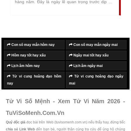
hàng năm. Đây là ngày lễ quan trọng trước dịp Tết
Nguyên Đán. Vào ngày này mọi gia đình sửa soạn lễ
cúng tươm tất, vàng mã và đặc biệt là cá chép
vàng để tiễn Ông Táo về trời.
Con số may mắn hôm nay
Con số may mắn ngày mai
Hôm nay tốt hay xấu
Ngày mai tốt hay xấu
Lịch âm hôm nay
Lịch âm ngày mai
Tử vi cung hoàng đạo hôm
Tử vi cung hoàng đạo ngày
nay
mai
Tử Vi Số Mệnh - Xem Tử Vi Năm 2026 -
TuViSoMenh.Com.Vn
Quý độc giả
đọc bài trên Web (tuvisomenh.com.vn) nếu thấy hay, đừng tiếc
chia sẻ Link Web
đến bạn bè, người thân cùng tra cứu để ủng hộ chúng