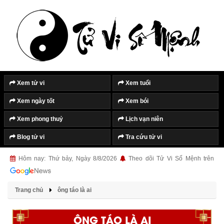
Xem tử vi
Xem tuổi
Xem ngày tốt
Xem bói
Xem phong thuỷ
Lịch vạn niên
Blog tử vi
Tra cứu tử vi
Hôm nay: Thứ bảy, Ngày 8/8/2026
Theo dõi Tử Vi Số Mệnh trên
Trang chủ
ông táo là ai
ÔNG TÁO LÀ AI