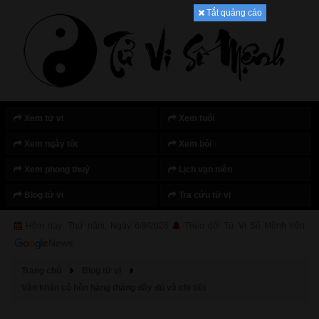
Tắt quảng cáo
Xem tử vi
Xem tuổi
Xem ngày tốt
Xem bói
Xem phong thuỷ
Lịch vạn niên
Blog tử vi
Tra cứu tử vi
Hôm nay: Thứ năm, Ngày 6/8/2026
Theo dõi Tử Vi Số Mệnh trên
Trang chủ
Blog tử vi
Văn khấn cô hồn hàng tháng đầy đủ và chi tiết