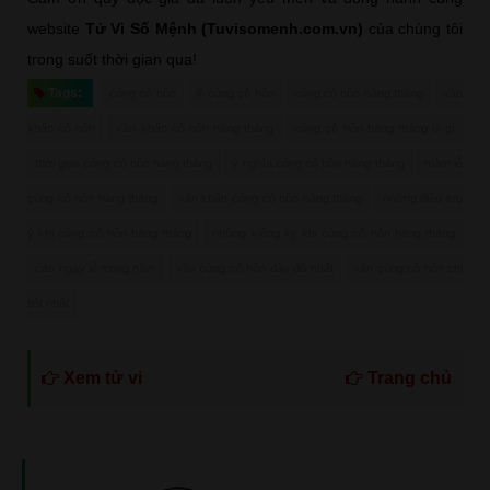
website
Tử Vi Số Mệnh (Tuvisomenh.com.vn)
của chúng tôi
trong suốt thời gian qua!
Tags:
cúng cô hồn
lễ cúng cô hồn
cúng cô hồn hàng tháng
văn
khấn cô hồn
văn khấn cô hồn hàng tháng
cúng cô hồn hàng tháng là gì
thời gian cúng cô hồn hàng tháng
ý nghĩa cúng cô hồn hàng tháng
mâm lễ
cúng cô hồn hàng tháng
văn khấn cúng cô hồn hàng tháng
những điều lưu
ý khi cúng cô hồn hàng tháng
những kiêng kỵ khi cúng cô hồn hàng tháng
các ngày lễ trong năm
văn cúng cô hồn đầy đủ nhất
văn cúng cô hồn chi
tiết nhất
Xem tử vi
Trang chủ