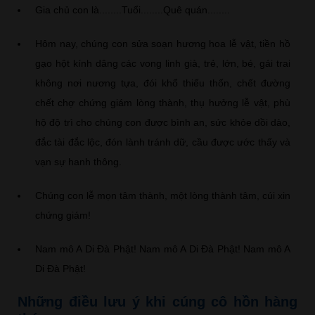
Gia chủ con là........Tuổi........Quê quán........
Hôm nay, chúng con sửa soạn hương hoa lễ vật, tiền hồ
gạo hột kính dâng các vong linh già, trẻ, lớn, bé, gái trai
không nơi nương tựa, đói khổ thiếu thốn, chết đường
chết chợ chứng giám lòng thành, thụ hưởng lễ vật, phù
hộ độ trì cho chúng con được bình an, sức khỏe dồi dào,
đắc tài đắc lộc, đón lành tránh dữ, cầu được ước thấy và
vạn sự hanh thông.
Chúng con lễ mọn tâm thành, một lòng thành tâm, cúi xin
chứng giám!
Nam mô A Di Đà Phật! Nam mô A Di Đà Phật! Nam mô A
Di Đà Phật!
Những điều lưu ý khi cúng cô hồn hàng