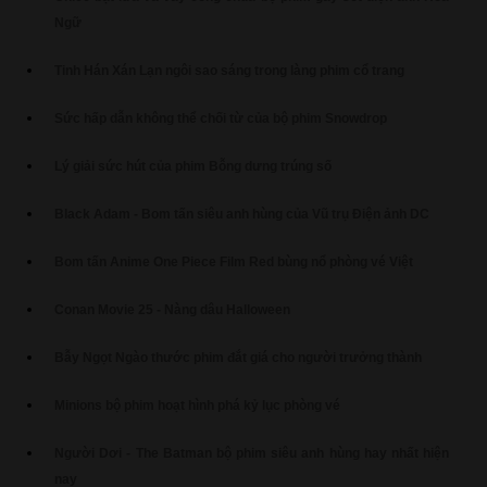
Ngữ
Tinh Hán Xán Lạn ngôi sao sáng trong làng phim cổ trang
Sức hấp dẫn không thể chối từ của bộ phim Snowdrop
Lý giải sức hút của phim Bỗng dưng trúng số
Black Adam - Bom tấn siêu anh hùng của Vũ trụ Điện ảnh DC
Bom tấn Anime One Piece Film Red bùng nổ phòng vé Việt
Conan Movie 25 - Nàng dâu Halloween
Bẫy Ngọt Ngào thước phim đắt giá cho người trưởng thành
Minions bộ phim hoạt hình phá kỷ lục phòng vé
Người Dơi - The Batman bộ phim siêu anh hùng hay nhất hiện
nay