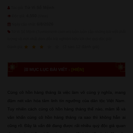
Tử Vi Số Mệnh
Tác giả:
4,550
Độc giả:
(View)
6/8/2026
Ngày cập nhật:
Tử Vi Số Mệnh (Tuvisomenh.com.vn) luôn luôn cập những bài viết chất
lượng và mới nhất đem đến trải nghiệm hữu ích cho quý độc giả!
1
2
3
4
5
(
3
sao
12
đánh giá)
Ðánh giá:
MỤC LỤC BÀI VIẾT -
[HIỆN]
Cúng cô hồn hàng tháng là việc làm vô cùng ý nghĩa, mang
đậm nét văn hóa tâm linh tín ngưỡng của dân tộc Việt Nam.
Tuy nhiên cách cúng cô hồn hàng tháng thế nào, mâm lễ và
văn khấn cúng cô hồn hàng tháng ra sao thì không hẳn ai
cũng rõ. Đây là vấn đê đang được rất nhiều quý độc giả quan