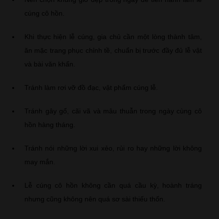
cúng cô hồn.
Khi thực hiện lễ cúng, gia chủ cần một lòng thành tâm,
ăn mặc trang phục chỉnh tề, chuẩn bị trước đầy đủ lễ vật
và bài văn khấn.
Tránh làm rơi vỡ đồ đạc, vật phẩm cúng lễ.
Tránh gây gổ, cãi vã và mâu thuẫn trong ngày cùng cô
hồn hàng tháng.
Tránh nói những lời xui xẻo, rủi ro hay những lời không
may mắn.
Lễ cúng cô hồn không cần quá cầu kỳ, hoành tráng
nhưng cũng không nên quá sơ sài thiếu thốn.