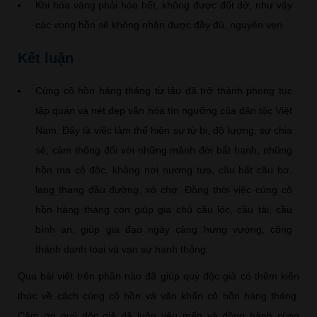
Khi hóa vàng phải hóa hết, không được đốt dở, như vậy
các vong hồn sẽ không nhận được đầy đủ, nguyên vẹn.
Kết luận
Cúng cô hồn hàng tháng từ lâu đã trở thành phong tục
tập quán và nét đẹp văn hóa tín ngưỡng của dân tộc Việt
Nam. Đây là việc làm thể hiện sự từ bi, độ lượng, sự chia
sẻ, cảm thông đối với những mảnh đời bất hạnh, những
hồn ma cô độc, không nơi nương tựa, cầu bất cầu bơ,
lang thang đầu đường, xó chợ. Đồng thời việc cúng cô
hồn hàng tháng còn giúp gia chủ cầu lộc, cầu tài, cầu
bình an, giúp gia đạo ngày càng hưng vượng, công
thành danh toại và vạn sự hanh thông.
Qua bài viết trên phần nào đã giúp quý độc giả có thêm kiến
thức về cách cúng cô hồn và văn khấn cô hồn hàng tháng.
Cảm ơn quý độc giả đã luôn yêu mến và đồng hành cùng