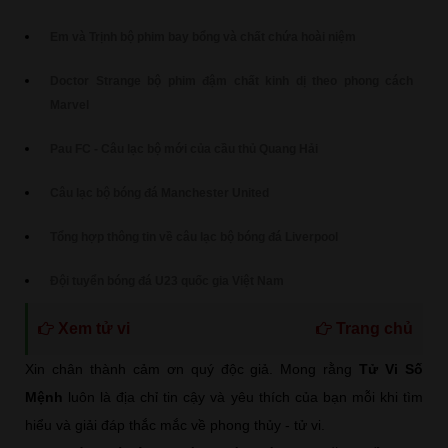
Em và Trịnh bộ phim bay bổng và chất chứa hoài niệm
Doctor Strange bộ phim đậm chất kinh dị theo phong cách
Marvel
Pau FC - Câu lạc bộ mới của cầu thủ Quang Hải
Câu lạc bộ bóng đá Manchester United
Tổng hợp thông tin về câu lạc bộ bóng đá Liverpool
Đội tuyển bóng đá U23 quốc gia Việt Nam
Xem tử vi
Trang chủ
Xin chân thành cảm ơn quý độc giả. Mong rằng
Tử Vi Số
Mệnh
luôn là địa chỉ tin cậy và yêu thích của bạn mỗi khi tìm
hiểu và giải đáp thắc mắc về phong thủy - tử vi.