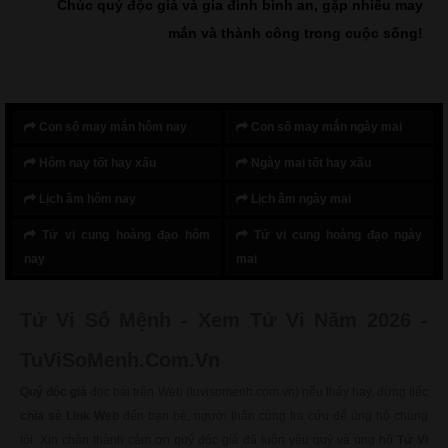
Chúc quý độc giả và gia đình bình an, gặp nhiều may
mắn và thành công trong cuộc sống!
Con số may mắn hôm nay
Con số may mắn ngày mai
Hôm nay tốt hay xấu
Ngày mai tốt hay xấu
Lịch âm hôm nay
Lịch âm ngày mai
Tử vi cung hoàng đạo hôm
Tử vi cung hoàng đạo ngày
nay
mai
Tử Vi Số Mệnh - Xem Tử Vi Năm 2026 -
TuViSoMenh.Com.Vn
Quý độc giả
đọc bài trên Web (tuvisomenh.com.vn) nếu thấy hay, đừng tiếc
chia sẻ Link Web
đến bạn bè, người thân cùng tra cứu để ủng hộ chúng
tôi. Xin chân thành cảm ơn quý độc giả đã luôn yêu quý và ủng hộ
Tử Vi