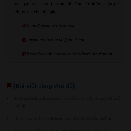
bát quái và chiêm tinh học để đem tới những biện giải
chính xác cho độc giả.
https://tuvisomenh.com.vn
tuvisomenh.com.vn@gmail.com
https://www.facebook.com/tuvisomenhvietnam
{Bài viết cùng chủ đề}
Tết Nguyên Đán là gì, nguồn gốc và ý nghĩa Tết Nguyên Đán là
gì?
Nguồn gốc và ý nghĩa lịch sử ngày Quốc tế lao động 1/5