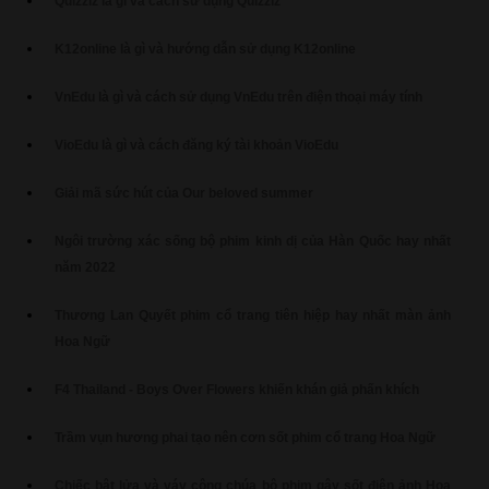
Quizziz là gì và cách sử dụng Quizziz
K12online là gì và hướng dẫn sử dụng K12online
VnEdu là gì và cách sử dụng VnEdu trên điện thoại máy tính
VioEdu là gì và cách đăng ký tài khoản VioEdu
Giải mã sức hút của Our beloved summer
Ngôi trường xác sống bộ phim kinh dị của Hàn Quốc hay nhất
năm 2022
Thương Lan Quyết phim cổ trang tiên hiệp hay nhất màn ảnh
Hoa Ngữ
F4 Thailand - Boys Over Flowers khiến khán giả phấn khích
Trầm vụn hương phai tạo nên cơn sốt phim cổ trang Hoa Ngữ
Chiếc bật lửa và váy công chúa bộ phim gây sốt điện ảnh Hoa