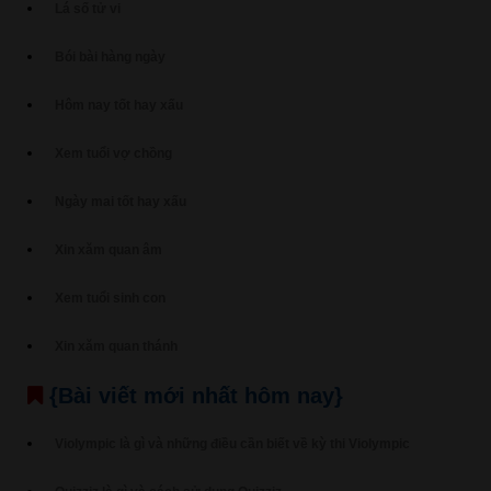
Lá số tử vi
Bói bài hàng ngày
Hôm nay tốt hay xấu
Xem tuổi vợ chồng
Ngày mai tốt hay xấu
Xin xăm quan âm
Xem tuổi sinh con
Xin xăm quan thánh
{Bài viết mới nhất hôm nay}
Violympic là gì và những điều cần biết về kỳ thi Violympic