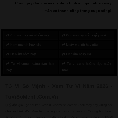
Chúc quý độc giả và gia đình bình an, gặp nhiều may
mắn và thành công trong cuộc sống!
Con số may mắn hôm nay
Con số may mắn ngày mai
Hôm nay tốt hay xấu
Ngày mai tốt hay xấu
Lịch âm hôm nay
Lịch âm ngày mai
Tử vi cung hoàng đạo hôm
Tử vi cung hoàng đạo ngày
nay
mai
Tử Vi Số Mệnh - Xem Tử Vi Năm 2026 -
TuViSoMenh.Com.Vn
Quý độc giả
đọc bài trên Web (tuvisomenh.com.vn) nếu thấy hay, đừng tiếc
chia sẻ Link Web
đến bạn bè, người thân cùng tra cứu để ủng hộ chúng
tôi. Xin chân thành cảm ơn quý độc giả đã luôn yêu quý và ủng hộ
Tử Vi