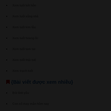
Xem tuổi kết hôn
Xem tuổi xông nhà
Xem tuổi kim lâu
Xem tuổi hoang ốc
Xem tuổi tam tai
Xem tuổi thái tuế
Xem trạch tuổi
{Bài viết được xem nhiều}
Bói tình yêu
Con số may mắn hôm nay