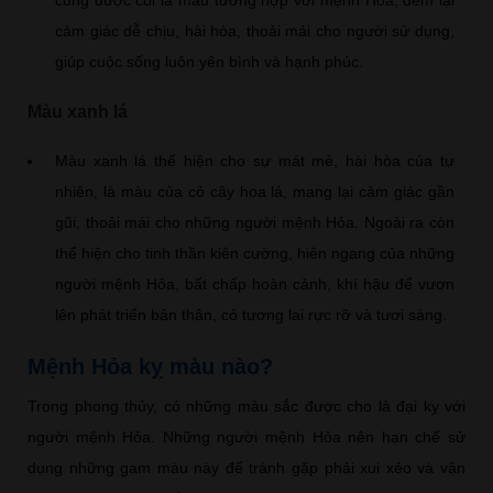
cảm giác dễ chịu, hài hòa, thoải mái cho người sử dụng,
giúp cuộc sống luôn yên bình và hạnh phúc.
Màu xanh lá
Màu xanh lá thể hiện cho sự mát mẻ, hài hòa của tự
nhiên, là màu của cỏ cây hoa lá, mang lại cảm giác gần
gũi, thoải mái cho những người mệnh Hỏa. Ngoài ra còn
thể hiện cho tinh thần kiên cường, hiên ngang của những
người mệnh Hỏa, bất chấp hoàn cảnh, khí hậu để vươn
lên phát triển bản thân, có tương lai rực rỡ và tươi sáng.
Mệnh Hỏa kỵ màu nào?
Trong phong thủy, có những màu sắc được cho là đại kỵ với
người mệnh Hỏa. Những người mệnh Hỏa nên hạn chế sử
dụng những gam màu này để tránh gặp phải xui xẻo và vận