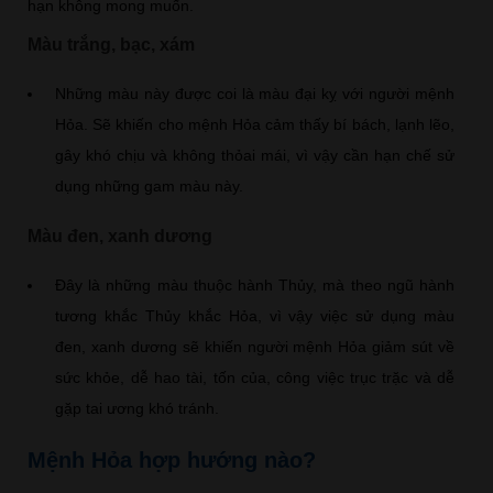
hạn không mong muốn.
Màu trắng, bạc, xám
Những màu này được coi là màu đại kỵ với người mệnh
Hỏa. Sẽ khiến cho mệnh Hỏa cảm thấy bí bách, lạnh lẽo,
gây khó chịu và không thỏai mái, vì vậy cần hạn chế sử
dụng những gam màu này.
Màu đen, xanh dương
Đây là những màu thuộc hành Thủy, mà theo ngũ hành
tương khắc Thủy khắc Hỏa, vì vậy việc sử dụng màu
đen, xanh dương sẽ khiến người mệnh Hỏa giảm sút về
sức khỏe, dễ hao tài, tốn của, công việc trục trặc và dễ
gặp tai ương khó tránh.
Mệnh Hỏa hợp hướng nào?