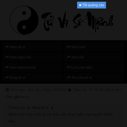
Tắt quảng cáo
Xem tử vi
Xem tuổi
Xem ngày tốt
Xem bói
Xem phong thuỷ
Lịch vạn niên
Blog tử vi
Tra cứu tử vi
Hôm nay: Thứ sáu, Ngày 7/8/2026
Theo dõi Tử Vi Số Mệnh trên
Trang chủ
Blog tử vi
Mệnh Hỏa hợp màu gì và màu sắc may mắn của người mệnh
Hỏa