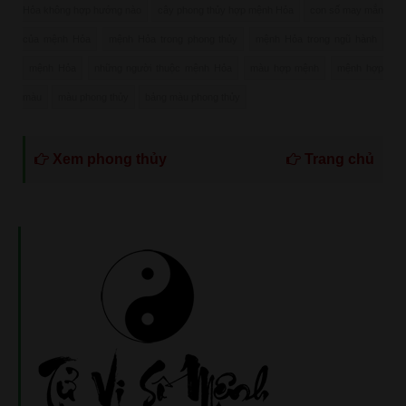
Hỏa không hợp hướng nào
cây phong thủy hợp mệnh Hỏa
con số may mắn
của mệnh Hỏa
mệnh Hỏa trong phong thủy
mệnh Hỏa trong ngũ hành
mệnh Hỏa
những người thuộc mệnh Hỏa
màu hợp mệnh
mệnh hợp
màu
màu phong thủy
bảng màu phong thủy
Xem phong thủy
Trang chủ