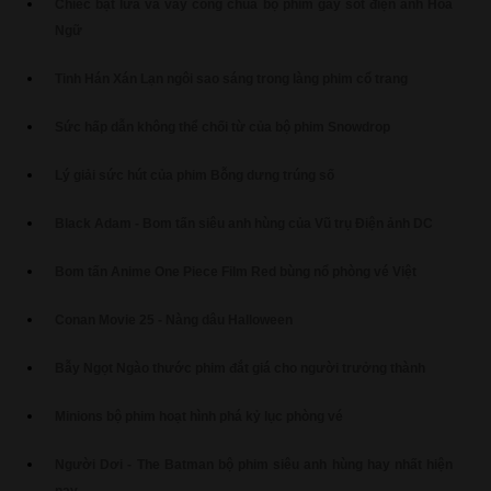
Chiếc bật lửa và váy công chúa bộ phim gây sốt điện ảnh Hoa
Ngữ
Tinh Hán Xán Lạn ngôi sao sáng trong làng phim cổ trang
Sức hấp dẫn không thể chối từ của bộ phim Snowdrop
Lý giải sức hút của phim Bỗng dưng trúng số
Black Adam - Bom tấn siêu anh hùng của Vũ trụ Điện ảnh DC
Bom tấn Anime One Piece Film Red bùng nổ phòng vé Việt
Conan Movie 25 - Nàng dâu Halloween
Bẫy Ngọt Ngào thước phim đắt giá cho người trưởng thành
Minions bộ phim hoạt hình phá kỷ lục phòng vé
Người Dơi - The Batman bộ phim siêu anh hùng hay nhất hiện