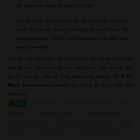
hội, được mọi người nể trọng và tin yêu.
Việc sử dụng và lựa chọn màu sắc may mắn với người
mệnh Hỏa là việc làm khá thông dụng và phổ biến. Bởi
sẽ giúp chiêu tài, hút lộc, cuộc sống luôn may mắn, giàu
sang và sung túc.
Qua bài viết trên phần nào đã giúp quý độc giả có thêm kiến
thức về màu sắc may mắn của mệnh Hỏa. Cảm ơn quý độc
giả đã luôn yêu mến và đồng hành cùng website
Tử Vi Số
Mệnh (tuvisomenh.com.vn)
của chúng tôi trong suốt thời
gian qua!
Tags:
mệnh Hỏa là gì
mệnh Hỏa sinh năm bao nhiêu
mệnh Hỏa
hợp mệnh nào
mệnh Hỏa khắc mệnh nào
tính cách người mệnh Hỏa
ưu
điểm của người mệnh Hỏa
nhược điểm của người mệnh Hỏa
mệnh Hỏa
hợp màu nào
mệnh Hỏa kỵ màu nào
mệnh Hỏa hợp hướng nào
mệnh