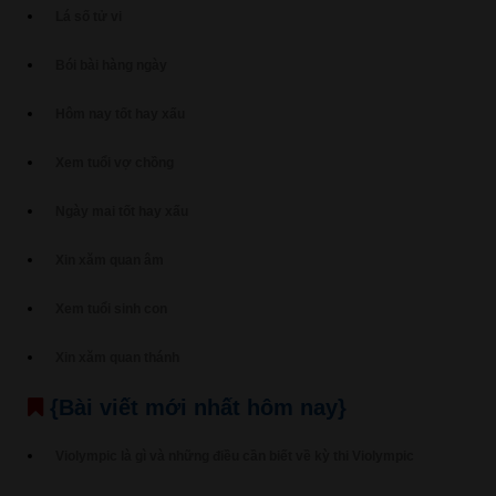
Lá số tử vi
Bói bài hàng ngày
Hôm nay tốt hay xấu
Xem tuổi vợ chồng
Ngày mai tốt hay xấu
Xin xăm quan âm
Xem tuổi sinh con
Xin xăm quan thánh
{Bài viết mới nhất hôm nay}
Violympic là gì và những điều cần biết về kỳ thi Violympic