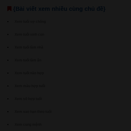
{Bài viết xem nhiều cùng chủ đề}
Xem tuổi vợ chồng
Xem tuổi sinh con
Xem tuổi làm nhà
Xem tuổi làm ăn
Xem tuổi nào hợp
Xem màu hợp tuổi
Xem số hợp tuổi
Xem sao hạn theo tuổi
Xem cung mệnh