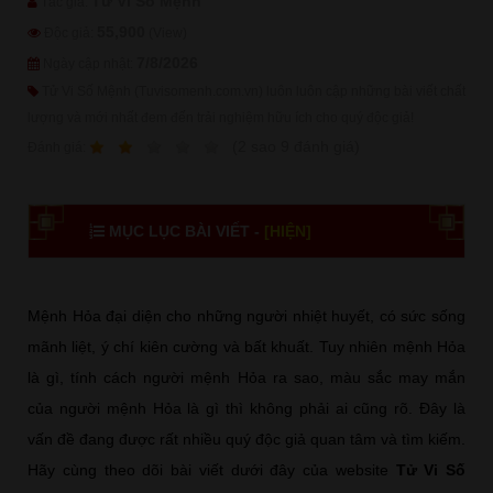
Tử Vi Số Mệnh
Tác giả:
55,900
Độc giả:
(View)
7/8/2026
Ngày cập nhật:
Tử Vi Số Mệnh (Tuvisomenh.com.vn) luôn luôn cập những bài viết chất
lượng và mới nhất đem đến trải nghiệm hữu ích cho quý độc giả!
1
2
3
4
5
(
2
sao
9
đánh giá)
Ðánh giá:
MỤC LỤC BÀI VIẾT -
[HIỆN]
Mệnh Hỏa đại diện cho những người nhiệt huyết, có sức sống
mãnh liệt, ý chí kiên cường và bất khuất. Tuy nhiên mệnh Hỏa
là gì, tính cách người mệnh Hỏa ra sao, màu sắc may mắn
của người mệnh Hỏa là gì thì không phải ai cũng rõ. Đây là
vấn đề đang được rất nhiều quý độc giả quan tâm và tìm kiếm.
Hãy cùng theo dõi bài viết dưới đây của website
Tử Vi Số