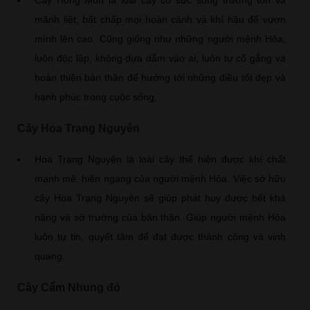
Cây Hồng Môn là loài cây có sức sống trường tồn và
mãnh liệt, bất chấp mọi hoàn cảnh và khí hậu để vươn
mình lên cao. Cũng giống như những người mệnh Hỏa,
luôn độc lập, không dựa dẫm vào ai, luôn tự cố gắng và
hoàn thiện bản thân để hướng tới những điều tốt đẹp và
hạnh phúc trong cuộc sống.
Cây Hoa Trạng Nguyên
Hoa Trạng Nguyên là loài cây thể hiện được khí chất
mạnh mẽ, hiên ngang của người mệnh Hỏa. Việc sở hữu
cây Hoa Trạng Nguyên sẽ giúp phát huy được hết khả
năng và sở trường của bản thân. Giúp người mệnh Hỏa
luôn tự tin, quyết tâm để đạt được thành công và vinh
quang.
Cây Cẩm Nhung đỏ