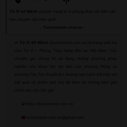
Tử Vi số Mệnh
chuyên trang tử vi phong thuỷ cải biến vận
hạn chuyên sâu hiệu quả!
- Tuvisomenh.com.vn -
Tử Vi Số Mệnh
(tuvisomenh.com.vn) là trang web tra
cứu Tử Vi – Phong Thủy hàng đầu tại Việt Nam. Các
chuyên gia chúng tôi sử dụng những phương pháp
nghiên cứu khoa học dự báo của phương Đông và
phương Tây, học thuyết âm dương ngũ hành kết hợp với
bát quái và chiêm tinh học để đem tới những biện giải
chính xác cho độc giả.
https://tuvisomenh.com.vn
tuvisomenh.com.vn@gmail.com