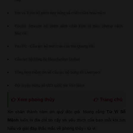
nay
Em và Trịnh bộ phim bay bổng và chất chứa hoài niệm
Doctor Strange bộ phim đậm chất kinh dị theo phong cách
Marvel
Pau FC - Câu lạc bộ mới của cầu thủ Quang Hải
Câu lạc bộ bóng đá Manchester United
Tổng hợp thông tin về câu lạc bộ bóng đá Liverpool
Đội tuyển bóng đá U23 quốc gia Việt Nam
Xem phong thủy
Trang chủ
Xin chân thành cảm ơn quý độc giả. Mong rằng
Tử Vi Số
Mệnh
luôn là địa chỉ tin cậy và yêu thích của bạn mỗi khi tìm
hiểu và giải đáp thắc mắc về phong thủy - tử vi.