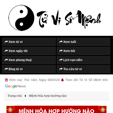
Xem tử vi
Xem tuổi
Xem ngày tốt
Xem bói
Xem phong thuỷ
Lịch vạn niên
Blog tử vi
Tra cứu tử vi
Hôm nay: Thứ năm, Ngày 6/8/2026
Theo dõi Tử Vi Số Mệnh trên
Trang chủ
Mệnh Hỏa hợp hướng nào
MỆNH HỎA HỢP HƯỚNG NÀO