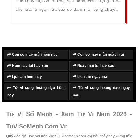
Theo quy luật Âm dương Ngũ hành, Hỏa tượng trưng
cho lửa, là ngọn lửa của sự đam mê, bùng cháy. Vì
vậy những người mệnh Hỏa thường rất mạnh mẽ,
kiên cường và gan dạ.
Con số may mắn hôm nay
Con số may mắn ngày mai
Hôm nay tốt hay xấu
Ngày mai tốt hay xấu
Lịch âm hôm nay
Lịch âm ngày mai
Tử vi cung hoàng đạo hôm
Tử vi cung hoàng đạo ngày
nay
mai
Tử Vi Số Mệnh - Xem Tử Vi Năm 2026 -
TuViSoMenh.Com.Vn
Quý độc giả
đọc bài trên Web (tuvisomenh.com.vn) nếu thấy hay, đừng tiếc