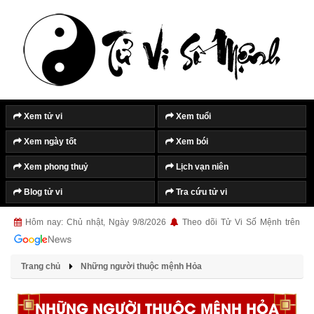
Xem tử vi
Xem tuổi
Xem ngày tốt
Xem bói
Xem phong thuỷ
Lịch vạn niên
Blog tử vi
Tra cứu tử vi
Hôm nay: Chủ nhật, Ngày 9/8/2026
Theo dõi Tử Vi Số Mệnh trên
Trang chủ
Những người thuộc mệnh Hỏa
NHỮNG NGƯỜI THUỘC MỆNH HỎA