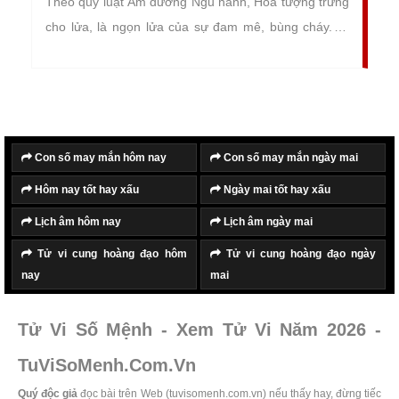
Theo quy luật Âm dương Ngũ hành, Hỏa tượng trưng
cho lửa, là ngọn lửa của sự đam mê, bùng cháy. Vì
vậy những người mệnh Hỏa thường rất mạnh mẽ,
kiên cường và gan dạ.
Con số may mắn hôm nay
Con số may mắn ngày mai
Hôm nay tốt hay xấu
Ngày mai tốt hay xấu
Lịch âm hôm nay
Lịch âm ngày mai
Tử vi cung hoàng đạo hôm
Tử vi cung hoàng đạo ngày
nay
mai
Tử Vi Số Mệnh - Xem Tử Vi Năm 2026 -
TuViSoMenh.Com.Vn
Quý độc giả
đọc bài trên Web (tuvisomenh.com.vn) nếu thấy hay, đừng tiếc