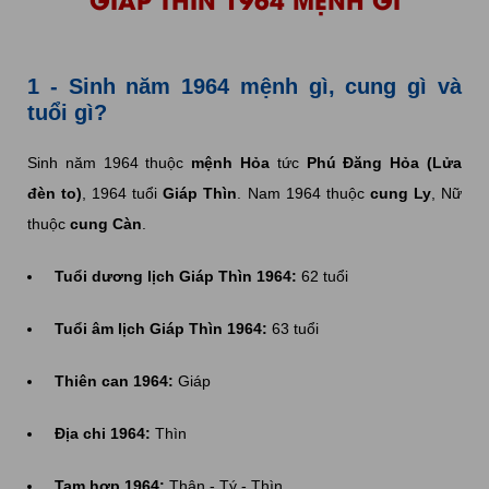
1 - Sinh năm 1964 mệnh gì, cung gì và
tuổi gì?
Sinh năm 1964 thuộc
mệnh Hỏa
tức
Phú Đăng Hỏa (Lửa
đèn to)
, 1964 tuổi
Giáp Thìn
. Nam 1964 thuộc
cung Ly
, Nữ
thuộc
cung Càn
.
Tuổi dương lịch Giáp Thìn 1964:
62 tuổi
Tuổi âm lịch Giáp Thìn 1964:
63 tuổi
Thiên can 1964:
Giáp
Địa chi 1964:
Thìn
Tam hợp 1964:
Thân - Tý - Thìn