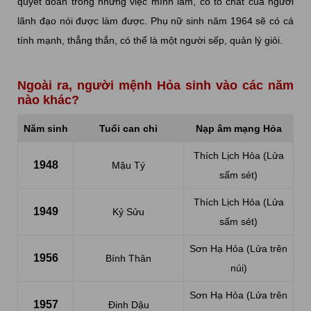
quyết đoán trong những việc mình làm, có tố chất của người
lãnh đạo nói được làm được. Phụ nữ sinh năm 1964 sẽ có cá
tính mạnh, thẳng thắn, có thể là một người sếp, quản lý giỏi.
Ngoài ra, người mệnh Hỏa sinh vào các năm
nào khác?
Năm sinh
Tuổi can chi
Nạp âm mạng Hỏa
Thích Lịch Hỏa (Lửa
1948
Mậu Tý
sấm sét)
Thích Lịch Hỏa (Lửa
1949
Kỷ Sửu
sấm sét)
Sơn Hạ Hỏa (Lửa trên
1956
Bính Thân
núi)
Sơn Hạ Hỏa (Lửa trên
1957
Đinh Dậu