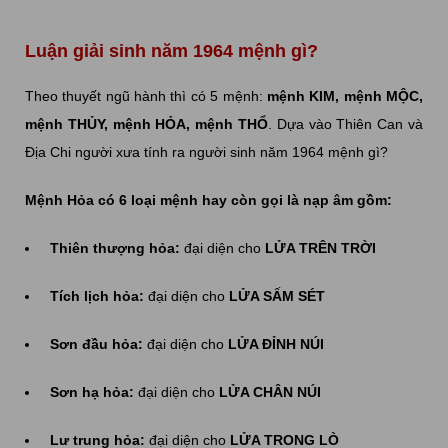
Luận giải sinh năm 1964 mệnh gì?
Theo thuyết ngũ hành thì có 5 mệnh:
mệnh KIM, mệnh MỘC,
mệnh THỦY, mệnh HỎA, mệnh THỔ
. Dựa vào Thiên Can và
Địa Chi người xưa tính ra người sinh năm 1964 mệnh gì?
Mệnh Hỏa có 6 loại mệnh hay còn gọi là nạp âm gồm:
Thiên thượng hỏa:
đại diện cho
LỬA TRÊN TRỜI
Tích lịch hỏa:
đại diện cho
LỬA SẤM SÉT
Sơn đầu hỏa:
đại diện cho
LỬA ĐỈNH NÚI
Sơn hạ hỏa:
đại diện cho
LỬA CHÂN NÚI
Lư trung hỏa:
đại diện cho
LỬA TRONG LÒ