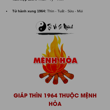
Tứ hành xung 1964:
Thìn - Tuất - Sửu - Mùi
GIÁP THÌN 1964 THUỘC MỆNH
HỎA