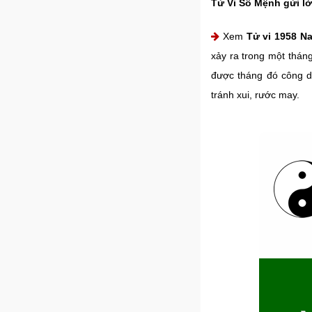
Tử Vi Số Mệnh gửi lờ
Xem
Tử vi 1958 N
xảy ra trong một thán
được tháng đó công d
tránh xui, rước may.