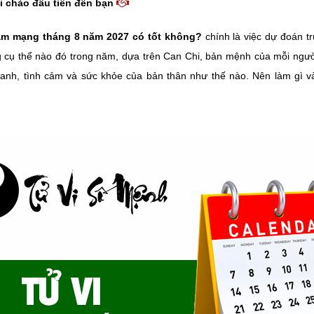
i chào đầu tiên đến bạn
am mạng tháng 8 năm 2027 có tốt không?
chính là việc dự đoán t
g cụ thể nào đó trong năm, dựa trên Can Chi, bản mệnh của mỗi ngườ
anh, tình cảm và sức khỏe của bản thân như thế nào. Nên làm gì v