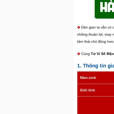
Dân gian ta vẫn có c
những thuận lợi, may m
tâm thái chủ động hơn
Cùng
Tử Vi Số Mệ
1. Thông tin gi
Năm sinh
Giới tính