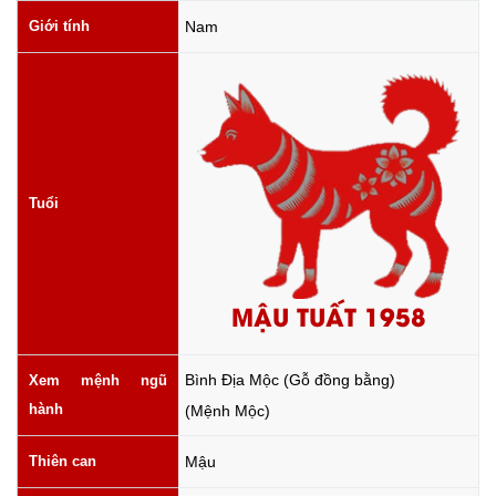
Giới tính
Nam
Tuổi
MẬU TUẤT 1958
Bình Địa Mộc (Gỗ đồng bằng)
Xem mệnh ngũ
hành
(Mệnh Mộc)
Thiên can
Mậu