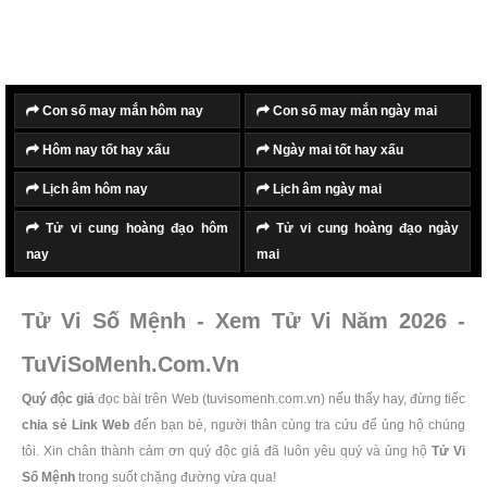
Con số may mắn hôm nay
Con số may mắn ngày mai
Hôm nay tốt hay xấu
Ngày mai tốt hay xấu
Lịch âm hôm nay
Lịch âm ngày mai
Tử vi cung hoàng đạo hôm
Tử vi cung hoàng đạo ngày
nay
mai
Tử Vi Số Mệnh - Xem Tử Vi Năm 2026 -
TuViSoMenh.Com.Vn
Quý độc giả
đọc bài trên Web (tuvisomenh.com.vn) nếu thấy hay, đừng tiếc
chia sẻ Link Web
đến bạn bè, người thân cùng tra cứu để ủng hộ chúng
tôi. Xin chân thành cảm ơn quý độc giả đã luôn yêu quý và ủng hộ
Tử Vi
Số Mệnh
trong suốt chặng đường vừa qua!