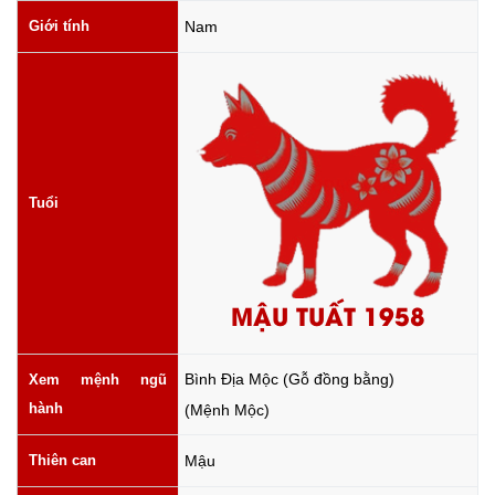
Giới tính
Nam
Tuổi
MẬU TUẤT 1958
Bình Địa Mộc (Gỗ đồng bằng)
Xem mệnh ngũ
hành
(Mệnh Mộc)
Thiên can
Mậu