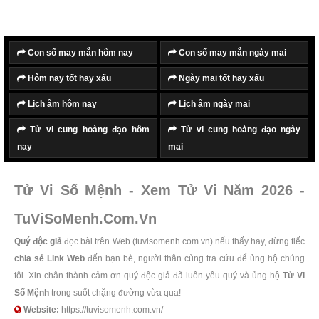
Con số may mắn hôm nay
Con số may mắn ngày mai
Hôm nay tốt hay xấu
Ngày mai tốt hay xấu
Lịch âm hôm nay
Lịch âm ngày mai
Tử vi cung hoàng đạo hôm
Tử vi cung hoàng đạo ngày
nay
mai
Tử Vi Số Mệnh - Xem Tử Vi Năm 2026 -
TuViSoMenh.Com.Vn
Quý độc giả
đọc bài trên Web (tuvisomenh.com.vn) nếu thấy hay, đừng tiếc
chia sẻ Link Web
đến bạn bè, người thân cùng tra cứu để ủng hộ chúng
tôi. Xin chân thành cảm ơn quý độc giả đã luôn yêu quý và ủng hộ
Tử Vi
Số Mệnh
trong suốt chặng đường vừa qua!
Website:
https://tuvisomenh.com.vn/