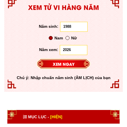
XEM TỬ VI HÀNG NĂM
Năm sinh:
Nam
Nữ
Năm xem:
Chú ý: Nhập chuẩn năm sinh (ÂM LỊCH) của bạn
MỤC LỤC -
[HIỆN]