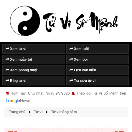
Tắt quảng cáo
Xem tử vi
Xem tuổi
Xem ngày tốt
Xem bói
Xem phong thuỷ
Lịch vạn niên
Blog tử vi
Tra cứu tử vi
Hôm nay: Chủ nhật, Ngày 9/8/2026
Theo dõi Tử Vi Số Mệnh trên
Trang chủ
Tử vi
Tử vi hàng năm