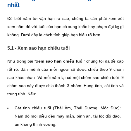
nhất
Để biết năm tới vận hạn ra sao, chúng ta cần phải xem xét
xem năm đó với tuổi của bạn có xung khắc hay phạm đại kỵ gì
không. Dưới đây là cách tính giúp bạn hiểu rõ hơn.
5.1 - Xem sao hạn chiếu tuổi
Như trong bài “
xem sao hạn chiếu tuổi
” chúng tôi đã đề cập
rất rõ. Bản mệnh của mỗi người sẽ được chiếu theo 9 chòm
sao khác nhau. Và mỗi năm lại có một chòm sao chiếu tuổi. 9
chòm sao này được chia thành 3 nhóm: Hung tinh, cát tinh và
trung tính. Nếu:
Cát tinh chiếu tuổi (Thái Âm, Thái Dương, Mộc Đức):
Năm đó mọi điều đều may mắn, bình an, tài lộc dồi dào,
an khang thịnh vượng.