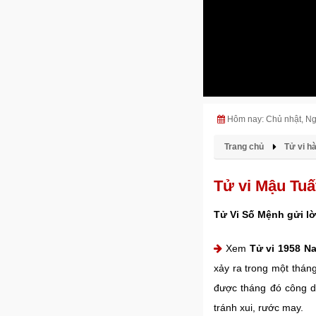
Hôm nay: Chủ nhật, N
Trang chủ
Tử vi h
Tử vi Mậu Tuấ
Tử Vi Số Mệnh gửi lờ
Xem
Tử vi 1958 N
xảy ra trong một thán
được tháng đó công d
tránh xui, rước may.