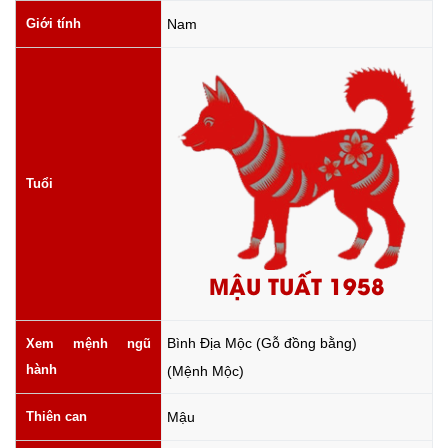
Giới tính
Nam
Tuổi
MẬU TUẤT 1958
Bình Địa Mộc (Gỗ đồng bằng)
Xem mệnh ngũ
hành
(Mệnh Mộc)
Thiên can
Mậu