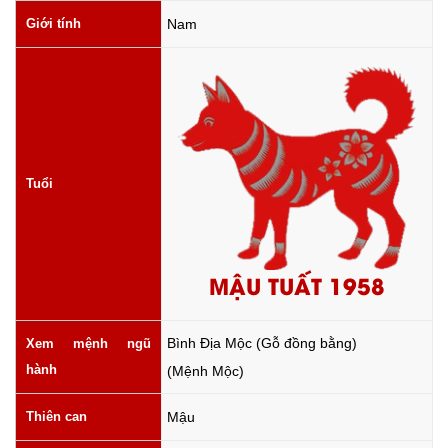
Giới tính
Nam
Tuổi
MẬU TUẤT 1958
Bình Địa Mộc (Gỗ đồng bằng)
Xem mệnh ngũ
hành
(Mệnh Mộc)
Thiên can
Mậu