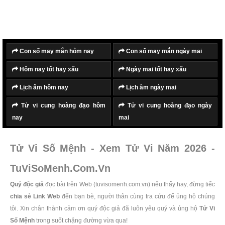
Con số may mắn hôm nay
Con số may mắn ngày mai
Hôm nay tốt hay xấu
Ngày mai tốt hay xấu
Lịch âm hôm nay
Lịch âm ngày mai
Tử vi cung hoàng đạo hôm
Tử vi cung hoàng đạo ngày
nay
mai
Tử Vi Số Mệnh - Xem Tử Vi Năm 2026 -
TuViSoMenh.Com.Vn
Quý độc giả
đọc bài trên Web (tuvisomenh.com.vn) nếu thấy hay, đừng tiếc
chia sẻ Link Web
đến bạn bè, người thân cùng tra cứu để ủng hộ chúng
tôi. Xin chân thành cảm ơn quý độc giả đã luôn yêu quý và ủng hộ
Tử Vi
Số Mệnh
trong suốt chặng đường vừa qua!