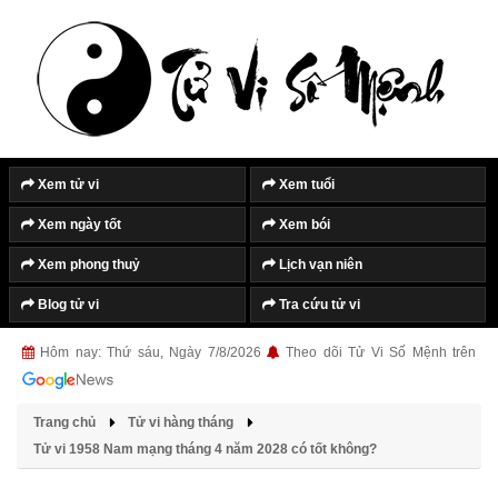
Tắt quảng cáo
Xem tử vi
Xem tuổi
Xem ngày tốt
Xem bói
Xem phong thuỷ
Lịch vạn niên
Blog tử vi
Tra cứu tử vi
Hôm nay: Thứ sáu, Ngày 7/8/2026
Theo dõi Tử Vi Số Mệnh trên
Trang chủ
Tử vi hàng tháng
Tử vi 1958 Nam mạng tháng 4 năm 2028 có tốt không?