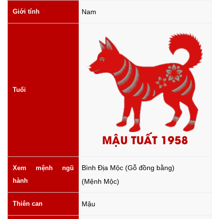
Giới tính
Nam
Tuổi
MẬU TUẤT 1958
Bình Địa Mộc (Gỗ đồng bằng)
Xem mệnh ngũ
hành
(Mệnh Mộc)
Thiên can
Mậu