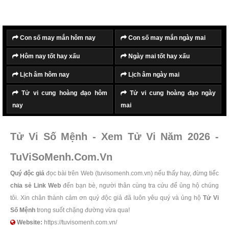
Con số may mắn hôm nay
Con số may mắn ngày mai
Hôm nay tốt hay xấu
Ngày mai tốt hay xấu
Lịch âm hôm nay
Lịch âm ngày mai
Tử vi cung hoàng đạo hôm
Tử vi cung hoàng đạo ngày
nay
mai
Tử Vi Số Mệnh - Xem Tử Vi Năm 2026 -
TuViSoMenh.Com.Vn
Quý độc giả
đọc bài trên Web (tuvisomenh.com.vn) nếu thấy hay, đừng tiếc
chia sẻ Link Web
đến bạn bè, người thân cùng tra cứu để ủng hộ chúng
tôi. Xin chân thành cảm ơn quý độc giả đã luôn yêu quý và ủng hộ
Tử Vi
Số Mệnh
trong suốt chặng đường vừa qua!
Website:
https://tuvisomenh.com.vn/