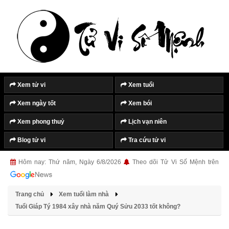
Tắt quảng cáo
Xem tử vi
Xem tuổi
Xem ngày tốt
Xem bói
Xem phong thuỷ
Lịch vạn niên
Blog tử vi
Tra cứu tử vi
Hôm nay: Thứ năm, Ngày 6/8/2026
Theo dõi Tử Vi Số Mệnh trên
Trang chủ
Xem tuổi làm nhà
Tuổi Giáp Tý 1984 xây nhà năm Quý Sửu 2033 tốt không?