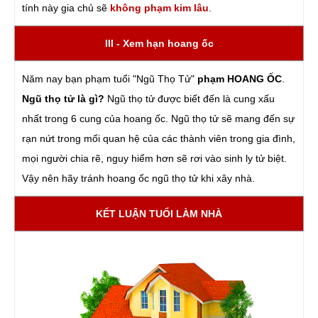
tính này gia chủ sẽ
không phạm kim lâu
.
III - Xem hạn hoang ốc
Năm nay bạn phạm tuổi "Ngũ Thọ Tử"
phạm HOANG ỐC
.
Ngũ thọ tử là gì?
Ngũ thọ tử được biết đến là cung xấu
nhất trong 6 cung của hoang ốc. Ngũ thọ tử sẽ mang đến sự
rạn nứt trong mối quan hệ của các thành viên trong gia đình,
mọi người chia rẽ, nguy hiểm hơn sẽ rơi vào sinh ly tử biệt.
Vậy nên hãy tránh hoang ốc ngũ thọ tử khi xây nhà.
KẾT LUẬN TUỔI LÀM NHÀ