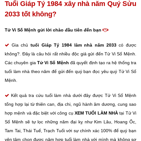
Tuổi Giáp Tý 1984 xây nhà năm Quý Sửu
2033 tốt không?
Tử Vi Số Mệnh gửi lời chào đầu tiên đến bạn
Gia chủ
tuổi Giáp Tý
1984 làm nhà năm 2033
có được
không?. Đây là câu hỏi rất nhiều độc giả gửi đến Tử Vi Số Mệnh.
Các chuyên gia
Tử Vi Số Mệnh
đã quyết định tạo ra hệ thống tra
tuổi làm nhà theo năm để gửi đến quý bạn đọc yêu quý Tử Vi Số
Mệnh.
Kết quả tra cứu tuổi làm nhà dưới đây được Tử Vi Số Mệnh
tổng hợp lại từ thiên can, địa chi, ngũ hành âm dương, cung sao
hợp mệnh và đặc biệt với công cụ
XEM TUỔI LÀM NHÀ
tại Tử Vi
Số Mệnh sẽ tự lọc những năm đại kỵ như Kim Lâu, Hoang Ốc,
Tam Tai, Thái Tuế, Trạch Tuổi với sự chính xác 100% để quý bạn
yên tâm chọn được năm hợp tuổi làm nhà với mình mà không sợ