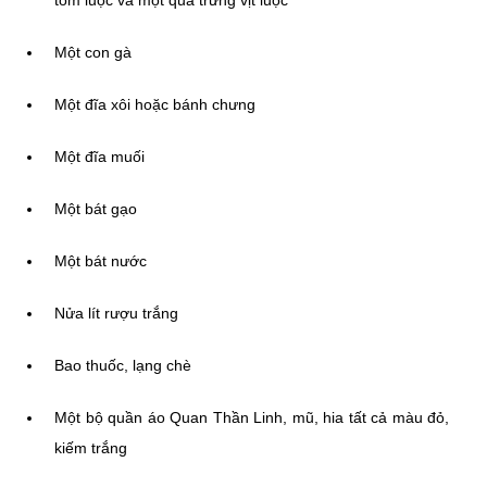
tôm luộc và một quả trứng vịt luộc
Một con gà
Một đĩa xôi hoặc bánh chưng
Một đĩa muối
Một bát gạo
Một bát nước
Nửa lít rượu trắng
Bao thuốc, lạng chè
Một bộ quần áo Quan Thần Linh, mũ, hia tất cả màu đỏ,
kiếm trắng