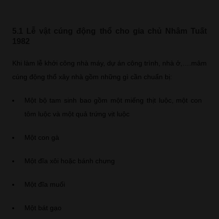
5.1 Lễ vật cúng động thổ cho gia chủ Nhâm Tuất
1982
Khi làm lễ khởi công nhà máy, dự án công trình, nhà ở,….mâm
cúng động thổ xây nhà gồm những gì cần chuẩn bị:
Một bộ tam sinh bao gồm một miếng thịt luộc, một con
tôm luộc và một quả trứng vịt luộc
Một con gà
Một đĩa xôi hoặc bánh chưng
Một đĩa muối
Một bát gạo