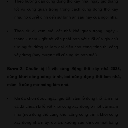
Theo hướng dẫn cúng động thổ xây nhà, ngày giờ tháng
tốt vô cùng quan trọng trong cách cúng động thổ xây
nhà, nó quyết định đến sự bình an sau này của ngôi nhà.
Theo tử vi, xem tuổi cất nhà khá quan trọng, ngày -
tháng - năm - giờ tốt cần phải hợp với tuổi của gia chủ
tức người đứng ra làm đại diện cho công trình thi công
xây dựng (hay mượn tuổi của người hợp tuổi).
Bước 2: Chuẩn bị lễ vật cúng động thổ xây nhà 2033,
cúng khởi công công trình, bài cúng động thổ làm nhà,
mâm lễ cúng mở móng làm nhà.
Khi đã chọn được ngày, giờ tốt, sắm lễ động thổ làm nhà
và đã chuẩn bị lễ vật khởi công xây dựng ở một cái mâm
nhỏ (nếu động thổ cúng khởi công công trình, khởi công
xây dựng nhà máy, dự án, xưởng sau khi dọn mặt bằng