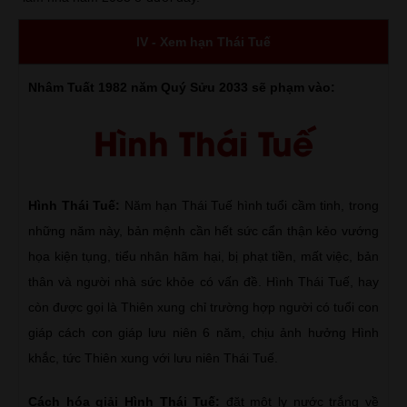
IV - Xem hạn Thái Tuế
Nhâm Tuất 1982 năm Quý Sửu 2033 sẽ phạm vào:
Hình Thái Tuế
Hình Thái Tuế:
Năm hạn Thái Tuế hình tuổi cầm tinh, trong
những năm này, bản mệnh cần hết sức cẩn thận kẻo vướng
họa kiện tụng, tiểu nhân hãm hại, bị phạt tiền, mất việc, bản
thân và người nhà sức khỏe có vấn đề. Hình Thái Tuế, hay
còn được gọi là Thiên xung chỉ trường hợp người có tuổi con
giáp cách con giáp lưu niên 6 năm, chịu ảnh hưởng Hình
khắc, tức Thiên xung với lưu niên Thái Tuế.
Cách hóa giải Hình Thái Tuế:
đặt một ly nước trắng về