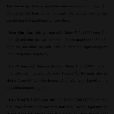
Tam Tai thì gia đình sẽ gặp nhiều điều xấu và không may mắn.
Vận xui sẽ đeo bám tất cả mọi người, dễ gặp các biến cố hay
các tai họa không thể lường trước được.
- Hạn Kim Lâu:
Nếu gia chủ tuổi Nhâm Tuất (1982) mà làm
nhà, xây cất nhà cửa vào năm Kim Lâu thì quanh năm ốm đâu
bệnh tật, sức khỏe suy yếu, sinh khí giảm sút, ngay cả người
thân trong nhà cũng bị lây.
- Hạn Hoang ốc:
Nếu gia chủ tuổi Nhâm Tuất (1982) mà làm
nhà, xây cất nhà cửa vào năm Hoang Ốc thì ngôi nhà sẽ
không được tốt, lạnh lẽo hoang vắng, giảm sinh khí dễ bị ma
quỷ sống cùng trong nhà.
- Hạn Thái Tuế:
Nếu gia chủ tuổi Nhâm Tuất (1982) mà làm
nhà, xây cất nhà cửa vào năm hạn Thái Tuế thì ngôi nhà sẽ
không được tốt. Nhưng hạn thái tuế là tiểu hạn không nhất