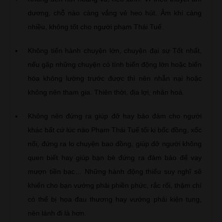
dương, chỗ nào càng vắng vẻ heo hút. Âm khí càng
nhiều, không tốt cho người phạm Thái Tuế.
Không tiến hành chuyện lớn, chuyện đại sự Tốt nhất,
nếu gặp những chuyện có tính biến động lớn hoặc biến
hóa không lường trước được thì nên nhẫn nại hoặc
không nên tham gia. Thiên thời, địa lợi, nhân hoà.
Không nên đứng ra giúp đỡ hay bảo đảm cho người
khác bất cứ lúc nào Phạm Thái Tuế tối kị bốc đồng, xốc
nổi, đứng ra lo chuyện bao đồng, giúp đỡ người không
quen biết hay giúp bạn bè đứng ra đảm bảo để vay
mượn tiền bạc… Những hành động thiếu suy nghĩ sẽ
khiến cho bạn vướng phải phiền phức, rắc rối, thậm chí
có thể bị họa đau thương hay vướng phải kiện tụng,
nên lánh đi là hơn.