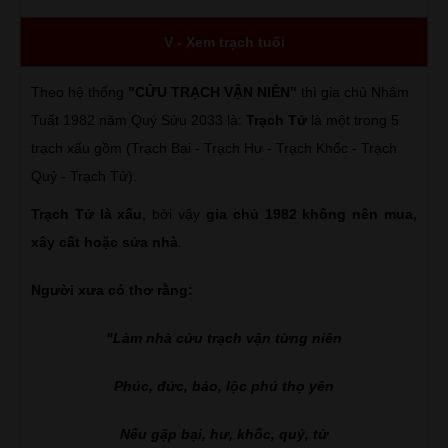
V - Xem trạch tuổi
Theo hệ thống
"CỬU TRẠCH VẬN NIÊN"
thì gia chủ Nhâm
Tuất 1982 năm Quý Sửu 2033 là:
Trạch Tử
là một trong 5
trạch xấu gồm (Trạch Bại - Trạch Hư - Trạch Khốc - Trạch
Quỷ - Trạch Tử).
Trạch Tử là xấu
, bởi vậy
gia chủ 1982 không nên mua,
xây cất hoặc sửa nhà
.
Người xưa có thơ rằng:
"Làm nhà cửu trạch vận từng niên
Phúc, đức, bảo, lộc phú thọ yên
Nếu gặp bại, hư, khốc, quỷ, tử