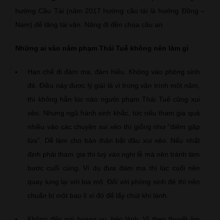
hường Cầu Tài (năm 2017 hướng cầu tài là hướng Đông –
Nam) để tăng tài vận. Năng đi đền chùa cầu an.
Những ai vào năm phạm Thái Tuế không nên làm gì
Hạn chế đi đám ma, đám hiếu. Không vào phòng sinh
đẻ. Điều này được lý giải là vì trong vận trình một năm,
thì không hẳn lúc nào người phạm Thái Tuế cũng xui
xẻo. Nhưng ngũ hành sinh khắc, tức nếu tham gia quá
nhiều vào các chuyện xui xẻo thì giống như "diêm gặp
lửa". Dễ làm cho bản thân bắt đầu xui xẻo. Nếu nhất
định phải tham gia thì tuỳ vào nghi lễ mà nên tránh làm
bước cuối cùng. Ví dụ đưa đám ma thì lúc cuối nên
quay lưng lại với bia mộ. Đối với phòng sinh đẻ thì nên
chuẩn bị một bao lì xì đỏ để lấy chút khí lành.
Không đến nơi hoang vu, hẻo lánh. Vì theo thuyết âm