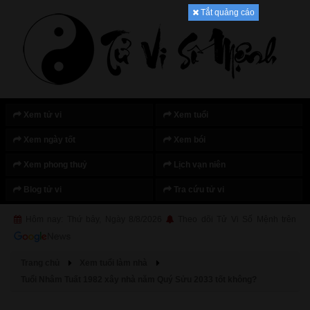
Tắt quảng cáo
Xem tử vi
Xem tuổi
Xem ngày tốt
Xem bói
Xem phong thuỷ
Lịch vạn niên
Blog tử vi
Tra cứu tử vi
Hôm nay: Thứ bảy, Ngày 8/8/2026
Theo dõi Tử Vi Số Mệnh trên
Trang chủ
Xem tuổi làm nhà
Tuổi Nhâm Tuất 1982 xây nhà năm Quý Sửu 2033 tốt không?