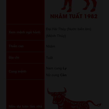
NHÂM TUẤT 1982
Đại Hải Thủy (Nước biển lớn)
Xem mệnh ngũ hành
(Mệnh Thủy)
Thiên can
Nhâm
Địa chi
Tuất
Nam cung
Ly
Cung mệnh
Nữ cung
Càn
Năm dự kiến làm nhà