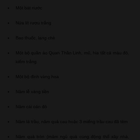
Một bát nước
Nửa lít rượu trắng
Bao thuốc, lạng chè
Một bộ quần áo Quan Thần Linh, mũ, hia tất cả màu đỏ,
kiếm trắng
Một bộ đinh vàng hoa
Năm lễ vàng tiền
Năm cái oản đỏ
Năm lá trầu, năm quả cau hoặc 3 miếng trầu cau đã têm
Năm quả tròn (mâm ngũ quả cúng động thổ xây nhà,