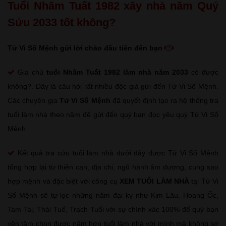
Tuổi Nhâm Tuất 1982 xây nhà năm Quý
Sửu 2033 tốt không?
Tử Vi Số Mệnh gửi lời chào đầu tiên đến bạn
Gia chủ
tuổi Nhâm Tuất
1982 làm nhà năm 2033
có được
không?. Đây là câu hỏi rất nhiều độc giả gửi đến Tử Vi Số Mệnh.
Các chuyên gia
Tử Vi Số Mệnh
đã quyết định tạo ra hệ thống tra
tuổi làm nhà theo năm để gửi đến quý bạn đọc yêu quý Tử Vi Số
Mệnh.
Kết quả tra cứu tuổi làm nhà dưới đây được Tử Vi Số Mệnh
tổng hợp lại từ thiên can, địa chi, ngũ hành âm dương, cung sao
hợp mệnh và đặc biệt với công cụ
XEM TUỔI LÀM NHÀ
tại Tử Vi
Số Mệnh sẽ tự lọc những năm đại kỵ như Kim Lâu, Hoang Ốc,
Tam Tai, Thái Tuế, Trạch Tuổi với sự chính xác 100% để quý bạn
yên tâm chọn được năm hợp tuổi làm nhà với mình mà không sợ