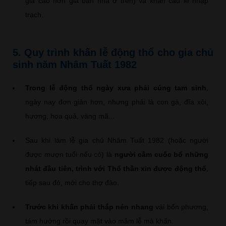
giá cao hơn giá bán nhà ở trên) và khấn cầu lễ nhập
trạch.
5. Quy trình khấn lễ động thổ cho gia chủ
sinh năm Nhâm Tuất 1982
Trong lễ động thổ ngày xưa phải cúng tam sinh
,
ngày nay đơn giản hơn, nhưng phải là con gà, đĩa xôi,
hương, hoa quả, vàng mã...
Sau khi làm lễ gia chủ Nhâm Tuất 1982 (hoặc người
được mượn tuổi nếu có) là
người cầm cuốc bổ những
nhát đầu tiên, trình với Thổ thần xin được động thổ
,
tiếp sau đó, mới cho thợ đào.
Trước khi khấn phải thắp nén nhang
vái bốn phương,
tám hướng rồi quay mặt vào mâm lễ mà khấn.