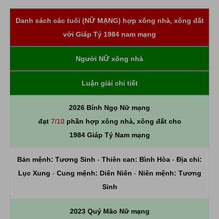
Danh sách các tuổi (NỮ MẠNG) hợp xông nhà, xông đất
với Giáp Tý 1984 nam mạng
Người NỮ xông nhà
Luận giải chi tiết
2026 Bính Ngọ Nữ mạng
đạt
7/10
phần hợp xông nhà, xông đất cho
1984 Giáp Tý Nam mạng
Bản mệnh:
Tương Sinh
-
Thiên can:
Bình Hòa
-
Địa chi:
Lục Xung
-
Cung mệnh:
Diên Niên
-
Niên mệnh:
Tương
Sinh
2023 Quý Mão Nữ mạng