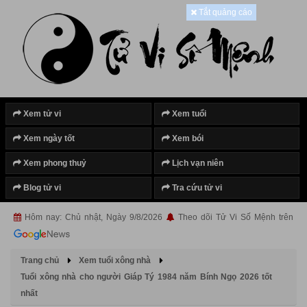
Tắt quảng cáo
Xem tử vi
Xem tuổi
Xem ngày tốt
Xem bói
Xem phong thuỷ
Lịch vạn niên
Blog tử vi
Tra cứu tử vi
Hôm nay: Chủ nhật, Ngày 9/8/2026
Theo dõi Tử Vi Số Mệnh trên
Trang chủ
Xem tuổi xông nhà
Tuổi xông nhà cho người Giáp Tý 1984 năm Bính Ngọ 2026 tốt
nhất