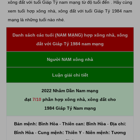
xông đất với tuổi Giáp Tý nam mạng từ độ tuổi đến . Hãy cùng
xem tuổi hợp xông nhà, xông đất với tuổi Giáp Tý 1984 nam
mạng là những tuổi nào nhé.
Danh sách các tuổi (NAM MẠNG) hợp xông nhà, xông
đất với Giáp Tý 1984 nam mạng
Người NAM xông nhà
Luận giải chi tiết
2022 Nhâm Dần Nam mạng
đạt
7/10
phần hợp xông nhà, xông đất cho
1984 Giáp Tý Nam mạng
Bản mệnh:
Bình Hòa
-
Thiên can:
Bình Hòa
-
Địa chi:
Bình Hòa
-
Cung mệnh:
Thiên Y
-
Niên mệnh:
Tương