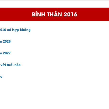
BÍNH THÂN 2016
016 có hợp không
m 2026
m 2027
với tuổi nào
ào