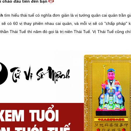
i chào đầu tiên đến bạn
nh
tìm hiểu thái tuế có nghĩa đơn giản là vị tướng quân cai quản trần 
 sẽ có 60 vị thay phiên nhau cai quản, và mỗi vị sẽ có "chấp pháp" 
thần Thái Tuế thì năm đó gọi là trị niên Thái Tuế. Vị Thái Tuế cũng c