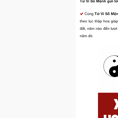
Tử Vi Số Mệnh gửi lờ
Cùng
Tử Vi Số Mệ
theo lục thập hoa giáp
đất, năm nào đến lượt 
năm đó.