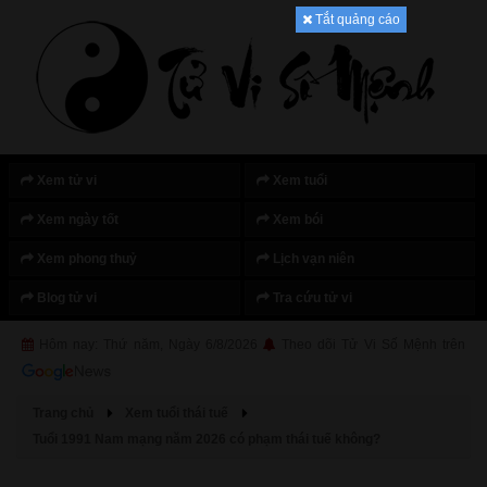
Tắt quảng cáo
Xem tử vi
Xem tuổi
Xem ngày tốt
Xem bói
Xem phong thuỷ
Lịch vạn niên
Blog tử vi
Tra cứu tử vi
Hôm nay: Thứ năm, Ngày 6/8/2026
Theo dõi Tử Vi Số Mệnh trên
Trang chủ
Xem tuổi thái tuế
Tuổi 1991 Nam mạng năm 2026 có phạm thái tuế không?