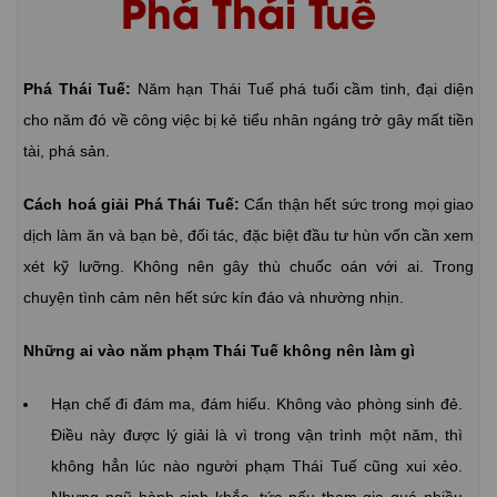
Phá Thái Tuế
Phá Thái Tuế:
Năm hạn Thái Tuế phá tuổi cầm tinh, đại diện
cho năm đó về công việc bị kẻ tiểu nhân ngáng trở gây mất tiền
tài, phá sản.
Cách hoá giải Phá Thái Tuế:
Cẩn thận hết sức trong mọi giao
dịch làm ăn và bạn bè, đối tác, đặc biệt đầu tư hùn vốn cần xem
xét kỹ lưỡng. Không nên gây thù chuốc oán với ai. Trong
chuyện tình cảm nên hết sức kín đáo và nhường nhịn.
Những ai vào năm phạm Thái Tuế không nên làm gì
Hạn chế đi đám ma, đám hiếu. Không vào phòng sinh đẻ.
Điều này được lý giải là vì trong vận trình một năm, thì
không hẳn lúc nào người phạm Thái Tuế cũng xui xẻo.
Nhưng ngũ hành sinh khắc, tức nếu tham gia quá nhiều