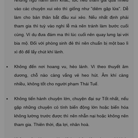
vào các chuyện xui xẻo thì giống như "diêm gặp lửa". Dễ
làm cho bản thân bắt đầu xui xẻo. Nếu nhất định phải
tham gia thì tuỳ vào nghi lễ mà nên tránh làm bước cuối
cùng. Ví dụ đưa đám ma thì lúc cuối nên quay lưng lại với
bia mộ. Đối với phòng sinh đẻ thì nên chuẩn bị một bao lì
xì đỏ để lấy chút khí lành.
Không đến nơi hoang vu, hẻo lánh. Vì theo thuyết âm
dương, chỗ nào càng vắng vẻ heo hút. Âm khí càng
nhiều, không tốt cho người phạm Thái Tuế.
Không tiến hành chuyện lớn, chuyện đại sự Tốt nhất, nếu
gặp những chuyện có tính biến động lớn hoặc biến hóa
không lường trước được thì nên nhẫn nại hoặc không nên
tham gia. Thiên thời, địa lợi, nhân hoà.