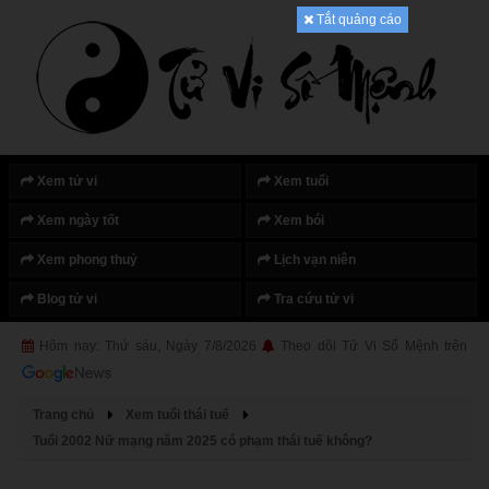
Tắt quảng cáo
Xem tử vi
Xem tuổi
Xem ngày tốt
Xem bói
Xem phong thuỷ
Lịch vạn niên
Blog tử vi
Tra cứu tử vi
Hôm nay: Thứ sáu, Ngày 7/8/2026
Theo dõi Tử Vi Số Mệnh trên
Trang chủ
Xem tuổi thái tuế
Tuổi 2002 Nữ mạng năm 2025 có phạm thái tuế không?