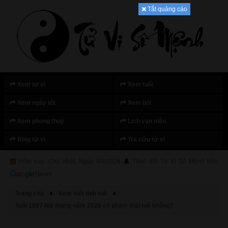
Tắt quảng cáo
Xem tử vi
Xem tuổi
Xem ngày tốt
Xem bói
Xem phong thuỷ
Lịch vạn niên
Blog tử vi
Tra cứu tử vi
Hôm nay: Chủ nhật, Ngày 9/8/2026
Theo dõi Tử Vi Số Mệnh trên
Trang chủ
Xem tuổi thái tuế
Tuổi 1987 Nữ mạng năm 2028 có phạm thái tuế không?