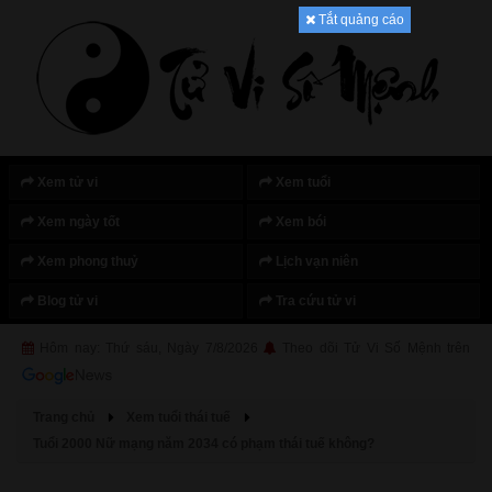
Tắt quảng cáo
Xem tử vi
Xem tuổi
Xem ngày tốt
Xem bói
Xem phong thuỷ
Lịch vạn niên
Blog tử vi
Tra cứu tử vi
Hôm nay: Thứ sáu, Ngày 7/8/2026
Theo dõi Tử Vi Số Mệnh trên
Trang chủ
Xem tuổi thái tuế
Tuổi 2000 Nữ mạng năm 2034 có phạm thái tuế không?